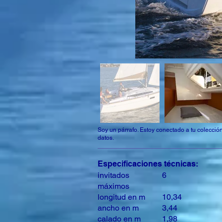
Soy un párrafo. Estoy conectado a tu colección
datos.
Especificaciones técnicas:
invitados
6
máximos
longitud en m
10,34
ancho en m
3,44
calado en m
1,98