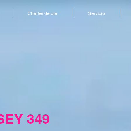
Chárter de día
Servicio
SEY 349