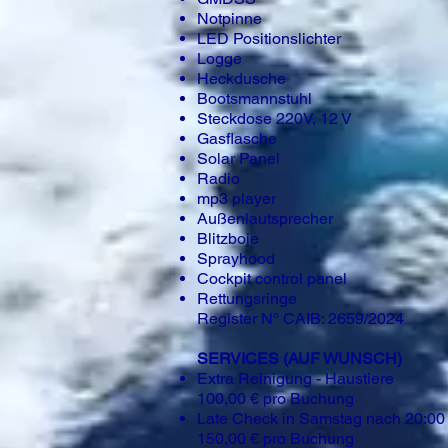
Notpinne
LED Positionslichter
Logge
Heckdusche
Bootsmannstuhl
Steckdose 220V, 12 V
Gasflasche
Solar Panel
Radio
mp3 player
Außenlautsprecher
Blitzboje
Sprayhood
Cockpit control panel
Rettungsringe
Register N° CAIB: 2659/2024
SERVICES (AUF WUNSCH)
Extra Reinigung - Haustiere
100,00 € pro Buchung
Late Check in Samstag nach 20:00
150,00 € pro Buchung