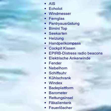
AIS
Echolot
Windmesser
Fernglas
Pantryausrüstung
Bimini Top
Seekarten
Heizung
Handpeilkompass
Cockpit Kissen
EPIRB-Distress radio beacons
Elektrische Ankerwinde
Fender
Nebelhorn
Schiffsuhr
Kühlschrank
Windex
Badeplattform
Barometer
Rettungsinsel
Fäkalientank
Feuerlöscher