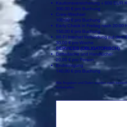
Kautionsversicherung + 600 EUR K
300,00 € pro Buchung
Crew-Wechsel
100,00 € pro Buchung
Early Check in Freitag nach 20:00 
150,00 € pro Buchung
WI-FI Internet Verbindung auf dem 
30,00 € pro Woche
SERVICES (OBLIGATORISCH)
Bettwäsche und Handtücher
20,00 € pro Person
Endreinigung
140,00 € pro Buchung
Alle Angaben und Daten wurden nach bestem 
vorbehalten.