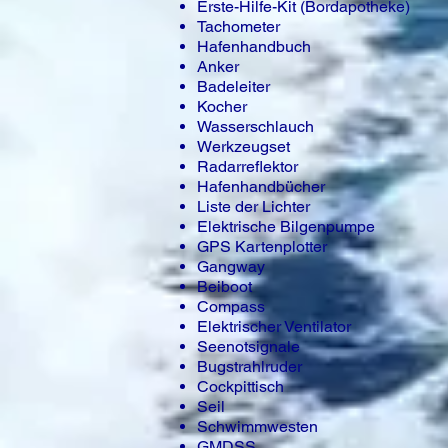
Erste-Hilfe-Kit (Bordapotheke)
Tachometer
Hafenhandbuch
Anker
Badeleiter
Kocher
Wasserschlauch
Werkzeugset
Radarreflektor
Hafenhandbücher
Liste der Lichter
Elektrische Bilgenpumpe
GPS Kartenplotter
Gangway
Beiboot
Compass
Elektrischer Ventilator
Seenotsignale
Bugstrahlruder
Cockpittisch
Seil
Schwimmwesten
GMDSS