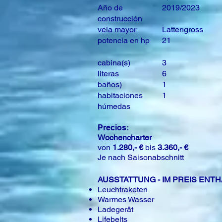
Año de
2019/2023
construcción
vela mayor
Lattengross
potencia en hp
21
cabina(s)
3
literas
6
baños)
1
habitaciones
1
húmedas
Precios:
Wochencharter
von
1.280,- €
bis
3.360,- €
Je nach Saisonabschnitt
AUSSTATTUNG - IM PREIS ENT
Leuchtraketen
Warmes Wasser
Ladegerät
Lifebelts