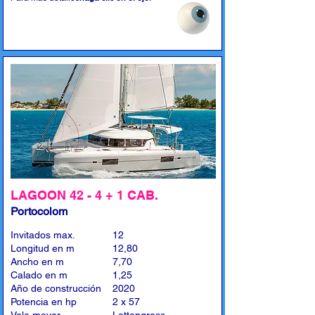
LAGOON 42 - 4 + 1 CAB.
Portocolom
Invitados max.
12
Longitud en m
12,80
Ancho en m
7,70
Calado en m
1,25
Año de construcción
2020
Potencia en hp
2 x 57