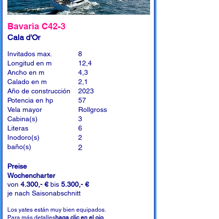
Bavaria C42-3
Cala d'Or
Invitados max.
8
Longitud en m
12,4
Ancho en m
4,3
Calado en m
2,1
Año de construcción
2023
Potencia en hp
57
Vela mayor
Rollgross
Cabina(s)
3
Literas
6
Inodoro(s)
2
baño(s)
2
Preise
Wochencharter
von
4.300,- €
bis
5.300,- €
je nach Saisonabschnitt
Los yates están muy bien equipados.
Para más detalles
haga clic en el ojo
.