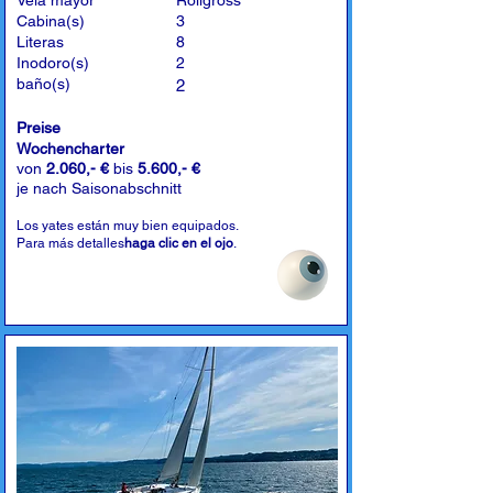
Vela mayor
Rollgross
Cabina(s)
3
Literas
8
Inodoro(s)
2
baño(s)
2
Preise
Wochencharter
von
2.060,- €
bis
5.600,- €
je nach Saisonabschnitt
Los yates están muy bien equipados.
Para más detalles
haga clic en el ojo
.