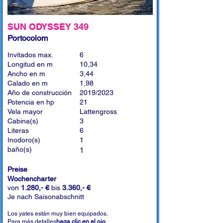
SUN ODYSSEY 349
Portocolom
Invitados max.
6
Longitud en m
10,34
Ancho en m
3,44
Calado en m
1,98
Año de construcción
2019/2023
Potencia en hp
21
Vela mayor
Lattengross
Cabina(s)
3
Literas
6
Inodoro(s)
1
baño(s)
1
Preise
Wochencharter
von
1.280,- €
bis
3.360,- €
Je nach Saisonabschnitt
Los yates están muy bien equipados.
Para más detalles
haga clic en el ojo
.