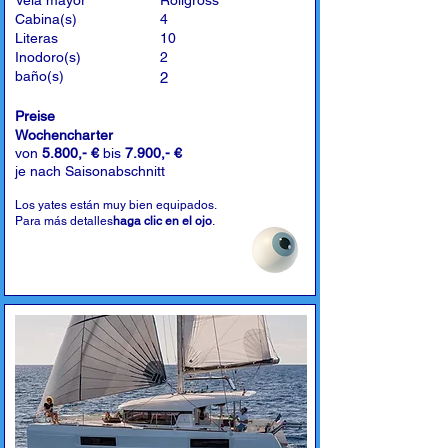
Vela mayor
Rollgross
Cabina(s)
4
Literas
10
Inodoro(s)
2
baño(s)
2
Preise
Wochencharter
von
5.800,- €
bis
7.900,- €
je nach Saisonabschnitt
Los yates están muy bien equipados.
Para más detalles
haga clic en el ojo
.