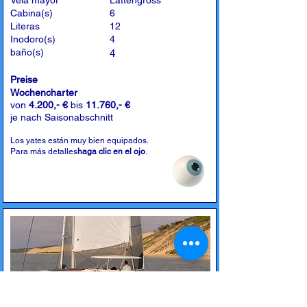
Vela mayor
Lattengross
Cabina(s)
6
Literas
12
Inodoro(s)
4
baño(s)
4
Preise
Wochencharter
von
4.200,- €
bis
11.760,- €
je nach Saisonabschnitt
Los yates están muy bien equipados.
Para más detalles
haga clic en el ojo
.