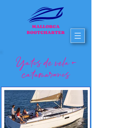
Yates de vela +
catamaranes