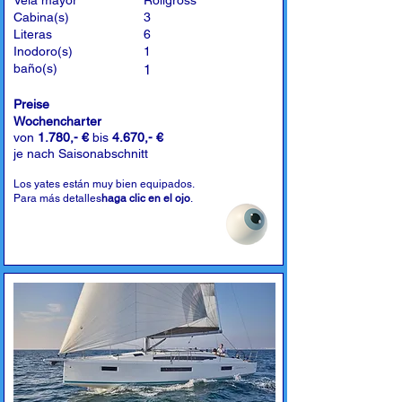
Vela mayor
Rollgross
Cabina(s)
3
Literas
6
Inodoro(s)
1
baño(s)
1
Preise
Wochencharter
von
1.780,- €
bis
4.670,- €
je nach Saisonabschnitt
Los yates están muy bien equipados.
Para más detalles
haga clic en el ojo
.