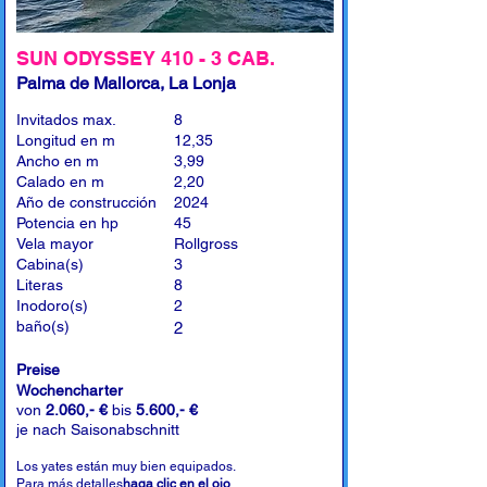
SUN ODYSSEY 410 - 3 CAB.
Palma de Mallorca, La Lonja
Invitados max.
8
Longitud en m
12,35
Ancho en m
3,99
Calado en m
2,20
Año de construcción
2024
Potencia en hp
45
Vela mayor
Rollgross
Cabina(s)
3
Literas
8
Inodoro(s)
2
baño(s)
2
Preise
Wochencharter
von
2.060,- €
bis
5.600,- €
je nach Saisonabschnitt
Los yates están muy bien equipados.
Para más detalles
haga clic en el ojo
.