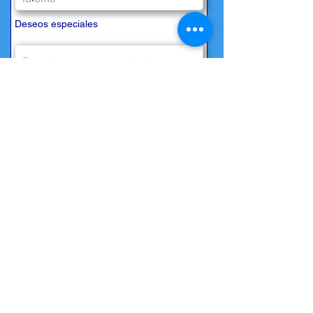
Deseos especiales
Necesitamos su consentimiento para
almacenar datos de acuerdo con
our
Protección de Datos
*
Sí, acepto el almacenamiento de datos.
De regreso
visión general