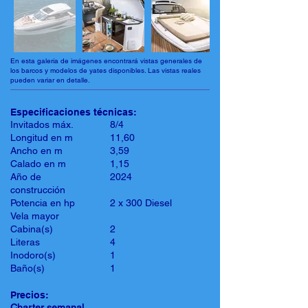
En esta galería de imágenes encontrará vistas generales de
los barcos y modelos de yates disponibles. Las vistas reales
pueden variar en detalle.
Especificaciones técnicas:
Invitados máx.
8/4
Longitud en m
11,60
Ancho en m
3,59
Calado en m
1,15
Año de
2024
construcción
Potencia en hp
2 x 300 Diesel
Vela mayor
Cabina(s)
2
Literas
4
Inodoro(s)
1
Baño(s)
1
Precios:
Charter semanal