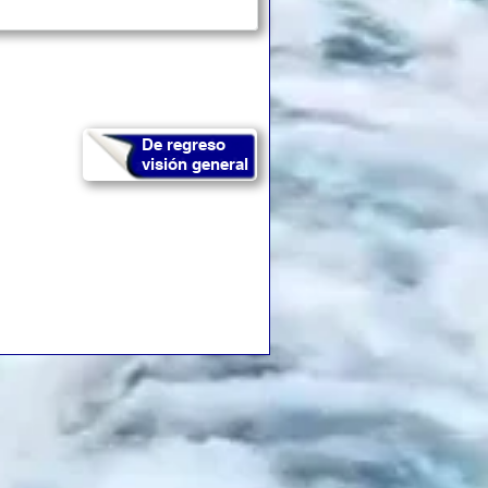
De regreso
visión general