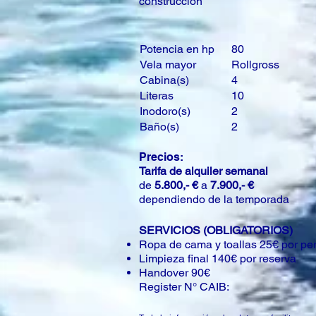
construcción
Potencia en hp
80
Vela mayor
Rollgross
Cabina(s)
4
Literas
10
Inodoro(s)
2
Baño(s)
2
Precios:
Tarifa de alquiler semanal
de
5.800,- €
a
7.900,- €
dependiendo de la temporada
SERVICIOS (OBLIGATORIOS)
Ropa de cama y toallas 25€ por pe
Limpieza final 140€ por reserva
Handover 90€
Register N° CAIB: