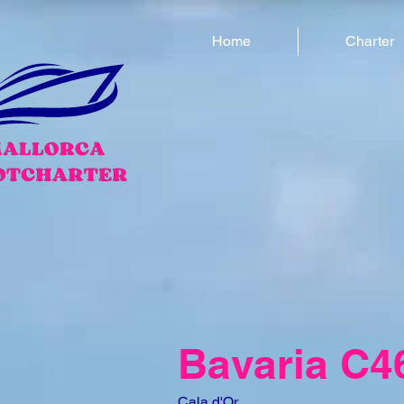
Home
Charter
Bavaria C4
Cala d'Or