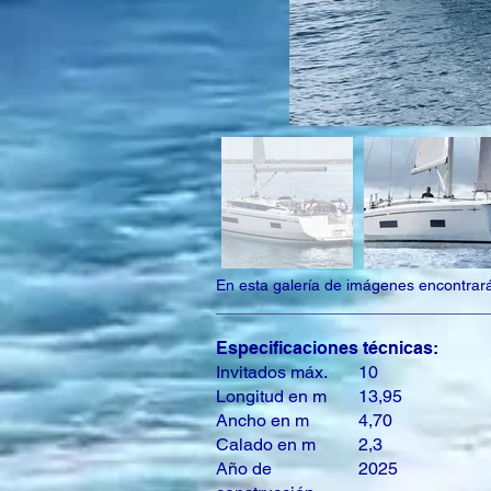
En esta galería de imágenes encontrará 
Especificaciones técnicas:
Invitados máx.
10
Longitud en m
13,95
Ancho en m
4,70
Calado en m
2,3
Año de
2025