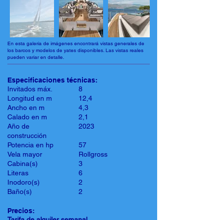
En esta galería de imágenes encontrará vistas generales de
los barcos y modelos de yates disponibles. Las vistas reales
pueden variar en detalle.
Especificaciones técnicas:
Invitados máx.
8
Longitud en m
12,4
Ancho en m
4,3
Calado en m
2,1
Año de
2023
construcción
Potencia en hp
57
Vela mayor
Rollgross
Cabina(s)
3
Literas
6
Inodoro(s)
2
Baño(s)
2
Precios:
Tarifa de alquiler semanal