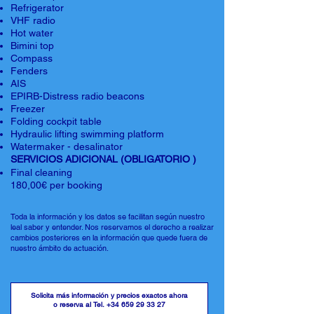
Refrigerator
VHF radio
Hot water
Bimini top
Compass
Fenders
AIS
EPIRB-Distress radio beacons
Freezer
Folding cockpit table
Hydraulic lifting swimming platform
Watermaker - desalinator
SERVICIOS ADICIONAL (OBLIGATORIO )
Final cleaning
180,00€ per booking
Toda la información y los datos se facilitan según nuestro
leal saber y entender. Nos reservamos el derecho a realizar
cambios posteriores en la información que quede fuera de
nuestro ámbito de actuación.
Solicita más información y precios exactos ahora
o reserva al Tel.
+34 659 29 33 27