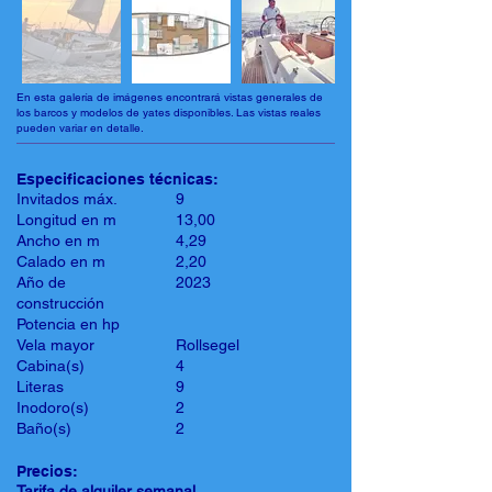
En esta galería de imágenes encontrará vistas generales de
los barcos y modelos de yates disponibles. Las vistas reales
pueden variar en detalle.
Especificaciones técnicas:
Invitados máx.
9
Longitud en m
13,00
Ancho en m
4,29
Calado en m
2,20
Año de
2023
construcción
Potencia en hp
Vela mayor
Rollsegel
Cabina(s)
4
Literas
9
Inodoro(s)
2
Baño(s)
2
Precios:
Tarifa de alquiler semanal