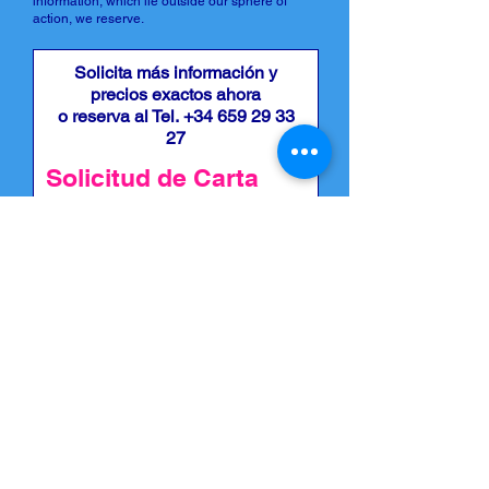
information, which lie outside our sphere of
action, we reserve.
Solicita más información y
precios exactos ahora
o reserva al Tel.
+34 659 29 33
27
Solicitud de Carta
Estoy interesado en una carta,
por favor póngase en contacto
conmigo: