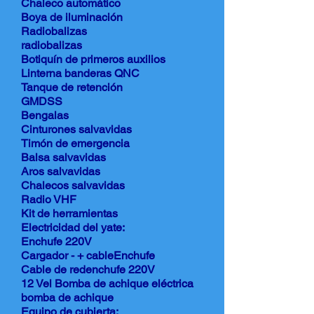
Chaleco automático
Boya de iluminación
Radiobalizas
radiobalizas
Botiquín de primeros auxilios
Linterna banderas QNC
Tanque de retención
GMDSS
Bengalas
Cinturones salvavidas
Timón de emergencia
Balsa salvavidas
Aros salvavidas
Chalecos salvavidas
Radio VHF
Kit de herramientas
Electricidad del yate:
Enchufe 220V
Cargador - + cableEnchufe
Cable de redenchufe 220V
12 Vel Bomba de achique eléctrica
bomba de achique
Equipo de cubierta: