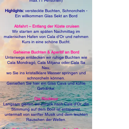
max.11 Personen)
Highlights:
versteckte Buchten, Schnorcheln -
Ein willkommen Glas Sekt an Bord
Abfahrt – Entlang der Küste cruisen
Wir starten am späten Nachmittag im
malerischen Hafen von Cala d’Or und nehmen
Kurs in eine schöne Bucht.
Geheime Buchten & Aperitif an Bord
Unterwegs entdecken wir ruhige Buchten wie
Cala Mondragó, Cala Mitjana oder Cala Sa
Nau,
wo Sie ins kristallklare Wasser springen und
schnorcheln können.
Genießen Sie hier ein Glas Cava und kühle
Getränke.
Die Rücktour
Langsam gleiten wir zurück nach Cala d’Or, die
Stimmung auf dem Boot ist entspannt,
untermalt von sanfter Musik und dem leichten
Rauschen der Wellen.