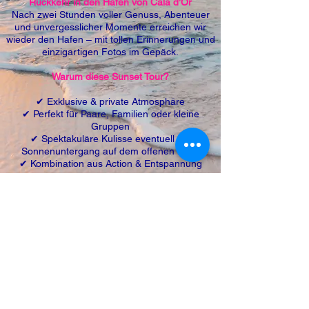
Rückkehr in den Hafen von Cala d’Or
Nach zwei Stunden voller Genuss, Abenteuer
und unvergesslicher Momente erreichen wir
wieder den Hafen – mit tollen Erinnerungen und
einzigartigen Fotos im Gepäck.
Warum diese Sunset Tour?
✔ Exklusive & private Atmosphäre
✔ Perfekt für Paare, Familien oder kleine
Gruppen
✔ Spektakuläre Kulisse eventuell mit
Sonnenuntergang auf dem offenen Meer
✔ Kombination aus Action & Entspannung
Haben Sie spezielle Wünsche, z. B. besondere
Drinks an Bord? Lassen Sie es uns wissen –
wir gestalten Ihre Sunset Tour ganz nach Ihren
Vorstellungen!
Fragen oder Buchungen HIER
© 2009/2026 by Mallorca Bootcharter S.L.