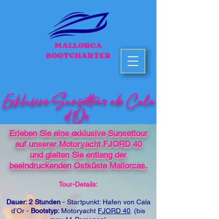
Exklusive Sunsettour ab Cala
d’Or
Erleben Sie eine exklusive Sunsettour
auf unserer Motoryacht FJORD 40
und
gleiten Sie entlang der
beeindruckenden Ostküste Mallorcas.
Tour-Details:
Dauer: 2 Stunden
-
Startpunkt: Hafen von Cala
d’Or -
Bootstyp:
Motoryacht
FJORD 40
. (bis