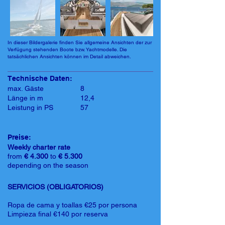
In dieser Bildergalerie finden Sie allgemeine Ansichten der zur
Verfügung stehenden Boote bzw. Yachtmodelle. Die
tatsächlichen Ansichten können im Detail abweichen.
Technische Daten:
max. Gäste
8
Länge in m
12,4
Leistung in PS
57
Preise:
Weekly charter rate
from
€ 4.300
to
€ 5.300
depending on the season
SERVICIOS (OBLIGATORIOS)
Ropa de cama y toallas €25 por persona
Limpieza final €140 por reserva