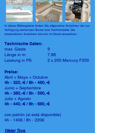
In dieser Bildergalerie finden Sie allgemeine Ansichten der zur
Verfügung stehenden Boote bzw. Yachtmodelle. Die
tatsächlichen Ansichten können im Detail abweichen.
Technische Daten:
max. Gäste
9
Länge in m
7,88
Leistung in PS
2 x 200 Mercury F200
Preise:
Abril + Mayo + Octubre
4h - 320,-€ / 8h - 490,-€
Junio + Septiembre
4h - 380,-€ / 8h - 590,-€
Julio + Agosto
4h - 440,-€ / 8h - 690,-€
con patrón (si está disponible)
4h - 140€ / 8h - 220€
Water Toys