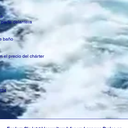
as
 parte delantera
de baño
n el precio del chárter
024