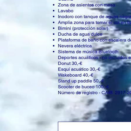
Zona de asientos con mesa
Lavabo
Inodoro con tanque de aguas negr
Amplia zona para tomar el sol en la
Bimini (protección solar)
Ducha de agua dulce
Plataforma de baño con escalera 
Nevera eléctrica
Sistema de música Bluetooth
Deportes acuáticos - no incluidos e
Donut 30,-€
Esquí acuático 30,-€
Wakeboard 40,-€
Stand up paddle 50,-€
Scooter de buceo 100,-€
Número de registro - CAIB 2917-2