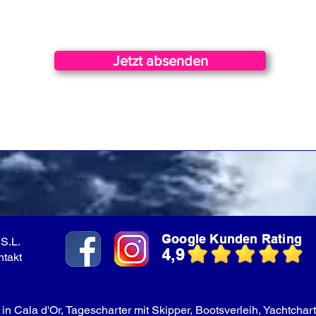
Jetzt absenden
S.L.
ntakt
in Cala d'Or, Tagescharter mit Skipper, Bootsverleih, Yachtchart