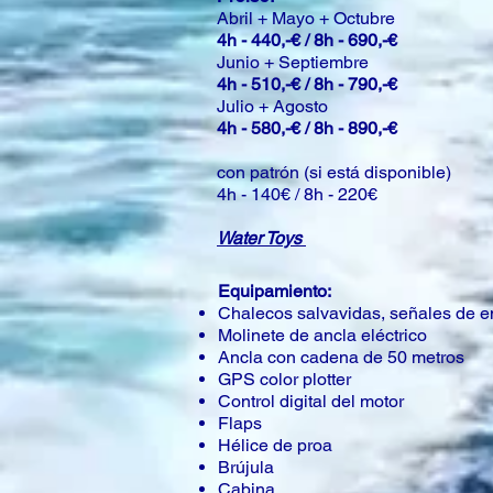
Abril + Mayo + Octubre
4h - 440,-€ / 8h - 690,-€
Junio + Septiembre
4h - 510,-€ / 8h - 790,-€
Julio + Agosto
4h - 580,-€ / 8h - 890,-€
con patrón (si está disponible)
4h - 140€ / 8h - 220€
Water Toys
Equipamiento:
Chalecos salvavidas, señales de em
Molinete de ancla eléctrico
Ancla con cadena de 50 metros
GPS color plotter
Control digital del motor
Flaps
Hélice de proa
Brújula
Cabina