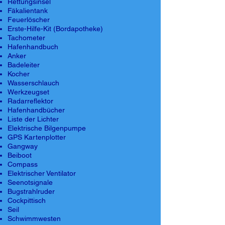
Rettungsinsel
Fäkalientank
Feuerlöscher
Erste-Hilfe-Kit (Bordapotheke)
Tachometer
Hafenhandbuch
Anker
Badeleiter
Kocher
Wasserschlauch
Werkzeugset
Radarreflektor
Hafenhandbücher
Liste der Lichter
Elektrische Bilgenpumpe
GPS Kartenplotter
Gangway
Beiboot
Compass
Elektrischer Ventilator
Seenotsignale
Bugstrahlruder
Cockpittisch
Seil
Schwimmwesten