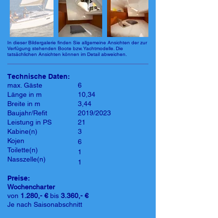
In dieser Bildergalerie finden Sie allgemeine Ansichten der zur
Verfügung stehenden Boote bzw. Yachtmodelle. Die
tatsächlichen Ansichten können im Detail abweichen.
Technische Daten:
max. Gäste
6
Länge in m
10,34
Breite in m
3,44
Baujahr/Refit
2019/2023
Leistung in PS
21
Kabine(n)
3
Kojen
6
Toilette(n)
1
Nasszelle(n)
1
Preise:
Wochencharter
von
1.280,- €
bis
3.360,- €
Je nach Saisonabschnitt