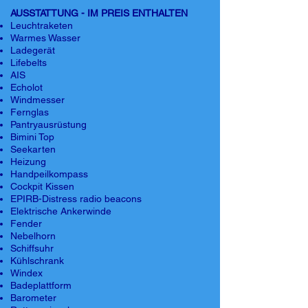
AUSSTATTUNG - IM PREIS ENTHALTEN
Leuchtraketen
Warmes Wasser
Ladegerät
Lifebelts
AIS
Echolot
Windmesser
Fernglas
Pantryausrüstung
Bimini Top
Seekarten
Heizung
Handpeilkompass
Cockpit Kissen
EPIRB-Distress radio beacons
Elektrische Ankerwinde
Fender
Nebelhorn
Schiffsuhr
Kühlschrank
Windex
Badeplattform
Barometer