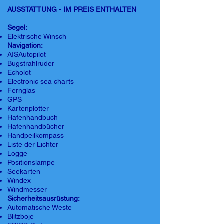
AUSSTATTUNG - IM PREIS ENTHALTEN
Segel:
Elektrische Winsch
Navigation:
AISAutopilot
Bugstrahlruder
Echolot
Electronic sea charts
Fernglas
GPS
Kartenplotter
Hafenhandbuch
Hafenhandbücher
Handpeilkompass
Liste der Lichter
Logge
Positionslampe
Seekarten
Windex
Windmesser
Sicherheitsausrüstung:
Automatische Weste
Blitzboje