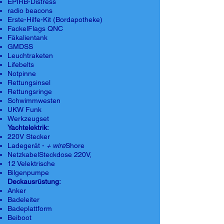
EPIRB-Distress
radio beacons
Erste-Hilfe-Kit (Bordapotheke)
FackelFlags QNC
Fäkalientank
GMDSS
Leuchtraketen
Lifebelts
Notpinne
Rettungsinsel
Rettungsringe
Schwimmwesten
UKW Funk
Werkzeugset
Yachtelektrik:
220V Stecker
Ladegerät -
+ wire
Shore
NetzkabelSteckdose 220V,
12 Velektrische
Bilgenpumpe
Deckausrüstung:
Anker
Badeleiter
Badeplattform
Beiboot