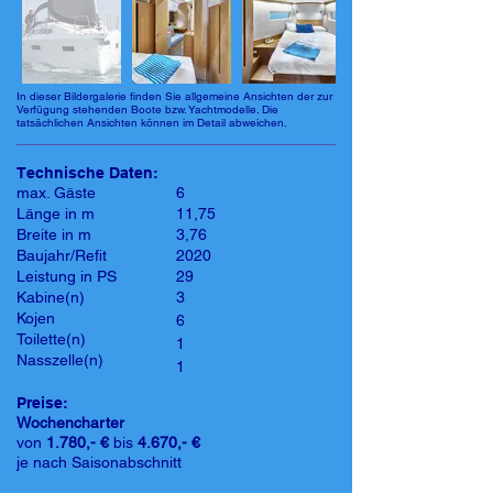
In dieser Bildergalerie finden Sie allgemeine Ansichten der zur
Verfügung stehenden Boote bzw. Yachtmodelle. Die
tatsächlichen Ansichten können im Detail abweichen.
Technische Daten:
max. Gäste
6
Länge in m
11,75
Breite in m
3,76
Baujahr/Refit
2020
Leistung in PS
29
Kabine(n)
3
Kojen
6
Toilette(n)
1
Nasszelle(n)
1
Preise:
Wochencharter
von
1.780,- €
bis
4.670,- €
je nach Saisonabschnitt