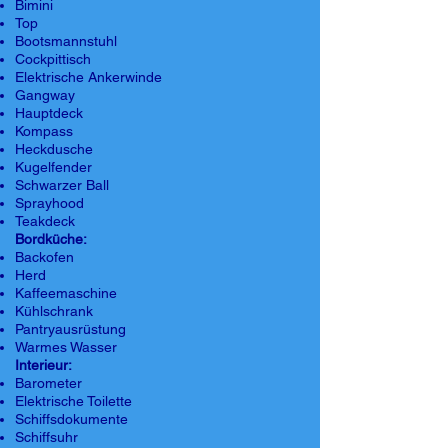
Bimini
Top
Bootsmannstuhl
Cockpittisch
Elektrische Ankerwinde
Gangway
Hauptdeck
Kompass
Heckdusche
Kugelfender
Schwarzer Ball
Sprayhood
Teakdeck
Bordküche:
Backofen
Herd
Kaffeemaschine
Kühlschrank
Pantryausrüstung
Warmes Wasser
Interieur:
Barometer
Elektrische Toilette
Schiffsdokumente
Schiffsuhr