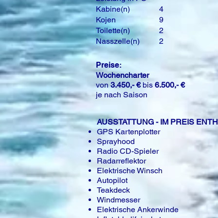
Kabine(n)
4
Kojen
9
Toilette(n)
2
Nasszelle(n)
2
Preise:
Wochencharter
von
3.450,- €
bis
6.500,- €
je nach Saison
AUSSTATTUNG - IM PREIS ENT
GPS Kartenplotter
Sprayhood
Radio CD-Spieler
Radarreflektor
Elektrische Winsch
Autopilot
Teakdeck
Windmesser
Elektrische Ankerwinde