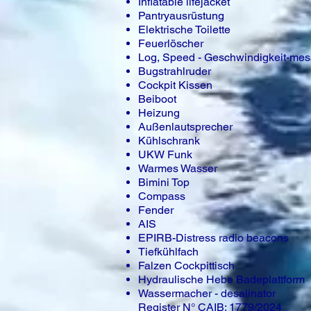
Inflatable lifejacket
Pantryausrüstung
Elektrische Toilette
Feuerlöscher
Log, Speed - Geschwindigkeit-mes
Bugstrahlruder
Cockpit Kissen
Beiboot
Heizung
Außenlautsprecher
Kühlschrank
UKW Funk
Warmes Wasser
Bimini Top
Compass
Fender
AIS
EPIRB-Distress radio beacons
Tiefkühlfach
Falzen Cockpittisch
Hydraulische Hebe Badeplattform
Wassermacher - desalinator
Register N° CAIB: 1779/2024