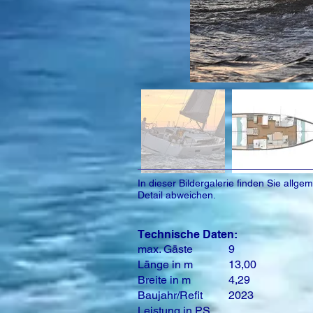
In dieser Bildergalerie finden Sie all
Detail abweichen.
Technische Daten:
max. Gäste
9
Länge in m
13,00
Breite in m
4,29
Baujahr/Refit
2023
Leistung in PS