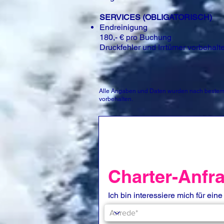
SERVICES (OBLIGATORISCH)
Endreinigung
180,- € pro Buchung
Druckfehler und Irrtümer vorbehalt
Alle Angaben und Daten wurden nach bestem 
vorbehalten.
Charter-Anfr
Ich bin interessiere mich für eine