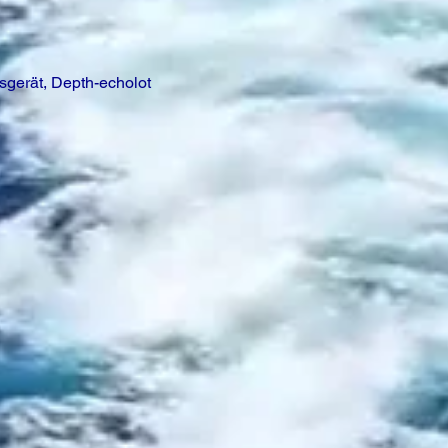
sgerät, Depth-echolot