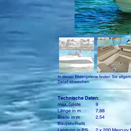
In dieser Bildergalerie finden Sie all
Detail abweichen.
Technische Daten:
max. Gäste
9
Länge in m
7,88
Breite in m
2,54
Baujahr/Refit
Leistung in PS
2 x 200 Mercury