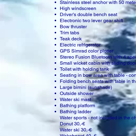
Stainless steel anchor with 50 meter
High windscreen
Driver's double bench seat
Electronic two lever gear shift
Bow thruster
Trim tabs
Teak deck
Electric refrigerator
GPS Simrad color plotter
Stereo Fusion Bluetooth with 4 spe
Small wicket cabin with sliding doo
Toilet with holding tank
Seating in bow area with table - co
Folding bench seats with table in th
Large bimini (sunshade)
Outside shower
Water ski mast
Bathing platform
Bathing ladder
Water sports - not included in the ch
Donut 30,-€
Water ski 30,-€
Wakeboard 40,-€