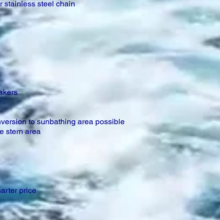
 stainless steel chain
akers
r
nversion to sunbathing area possible
e stern area
arter price