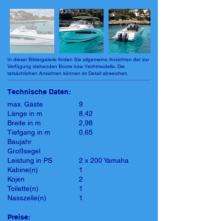
In dieser Bildergalerie finden Sie allgemeine Ansichten der zur
Verfügung stehenden Boote bzw. Yachtmodelle. Die
tatsächlichen Ansichten können im Detail abweichen.
Technische Daten:
max. Gäste
9
Länge in m
8,42
Breite in m
2,98
Tiefgang in m
0,65
Baujahr
Großsegel
Leistung in PS
2 x 200 Yamaha
Kabine(n)
1
Kojen
2
Toilette(n)
1
Nasszelle(n)
1
Preise: