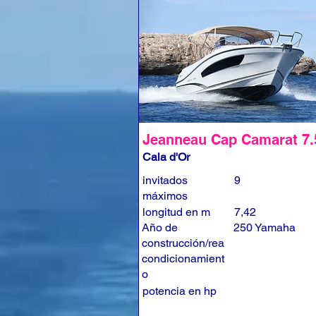
Jeanneau Cap Camarat 7
Cala d'Or
invitados
9
máximos
longitud en m
7,42
Año de
250 Yamaha
construcción/rea
condicionamient
o
potencia en hp