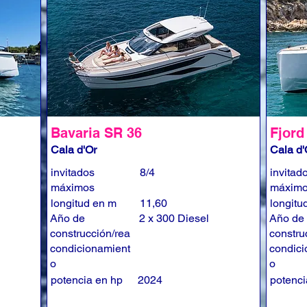
Bavaria SR 36
Fjord
Cala d'Or
Cala d'
invitados
8/4
invitad
máximos
máxim
longitud en m
11,60
longitu
Año de
2 x 300 Diesel
Año de
construcción/rea
constru
condicionamient
condici
o
o
potencia en hp
2024
potenci