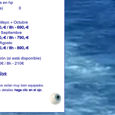
a en hp
s)
0
 Mayo + Octubre
,-€ / 8h - 690,-€
+ Septiembre
,-€ / 8h - 790,-€
 Agosto
,-€ / 8h - 890,-€
rón (si está disponible)
0€ / 8h - 210€
Toys
os están muy bien equipados.
 detalles
haga clic en el ojo
.