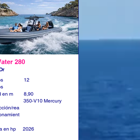
ater 280
Or
os
12
os
d en m
8,90
350-V10 Mercury
cción/rea
onamient
a en hp
2026