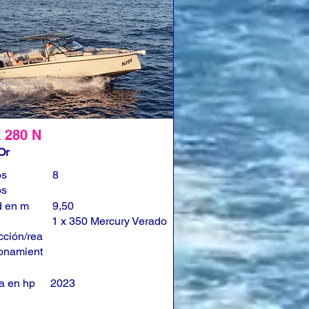
 280 N
Or
os
8
os
d en m
9,50
1 x 350 Mercury Verado
cción/rea
onamient
a en hp
2023