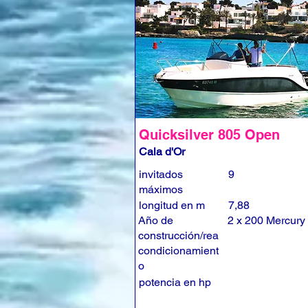
Quicksilver 805 Open
Cala d'Or
invitados
9
máximos
longitud en m
7,88
Año de
2 x 200 Mercury
construcción/rea
condicionamient
o
potencia en hp