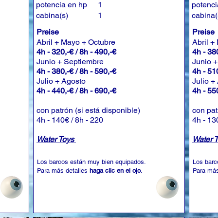
potencia en hp
1
potenci
cabina(s)
1
cabina(
Preise
Preise
Abril + Mayo + Octubre
Abril +
4h - 320,-€ / 8h - 490,-€
4h - 380
Junio + Septiembre
Junio 
4h - 380,-€ / 8h - 590,-€
4h - 510
Julio + Agosto
Julio +
4h - 440,-€ / 8h - 690,-€
4h - 550
con patrón (si está disponible)
con pat
4h - 140€ / 8h - 220
4h - 13
Water Toys
Water 
Los barcos están muy bien equipados.
Los barc
Para más detalles
haga clic en el ojo
.
Para más