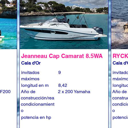
Jeanneau Cap Camarat 8.5WA
RYCK
Cala d'Or
Cala d'
invitados
9
invitad
máximos
máxim
longitud en m
8,42
longitu
 F200
Año de
2 x 200 Yamaha
Año de
construcción/rea
constru
condicionamient
condici
o
o
potencia en hp
potenci