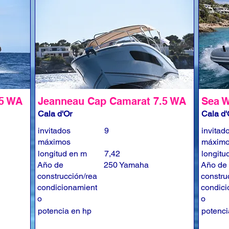
.5 WA
Jeanneau Cap Camarat 7.5 WA
Sea W
Cala d'Or
Cala d'
invitados
9
invitad
máximos
máxim
longitud en m
7,42
longitu
Año de
250 Yamaha
Año de
construcción/rea
constru
condicionamient
condici
o
o
potencia en hp
potenci