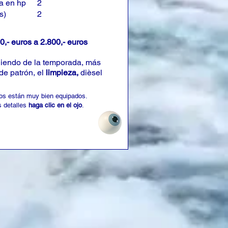
a en hp
2
s)
2
0,- euros a 2.800,- euros
iendo de la temporada, más
de patrón, el
limpieza,
dièsel
os están muy bien equipados.
 detalles
haga clic en el ojo
.