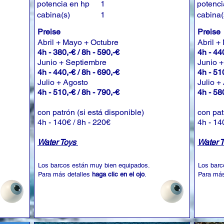
potencia en hp
1
potenci
cabina(s)
1
cabina(
Preise
Preise
Abril + Mayo + Octubre
Abril +
4h - 380,-€ / 8h - 590,-€
4h - 440
Junio + Septiembre
Junio 
4h - 440,-€ / 8h - 690,-€
4h - 510
Julio + Agosto
Julio +
4h - 510,-€ / 8h - 790,-€
4h - 580
con patrón (si está disponible)
con pat
4h - 140€ / 8h - 220€
4h - 14
Water Toys
Water 
Los barcos están muy bien equipados.
Los barc
Para más detalles
haga clic en el ojo
.
Para más