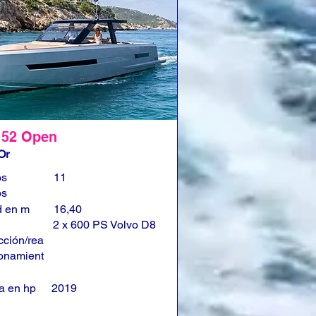
 52 Open
Or
os
11
os
d en m
16,40
2 x 600 PS Volvo D8
cción/rea
onamient
a en hp
2019