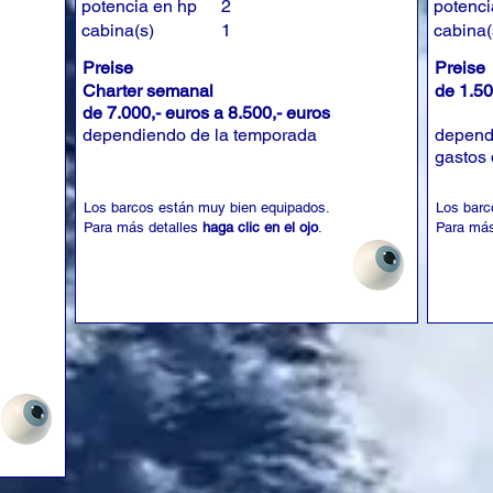
potencia en hp
2
potenci
cabina(s)
1
cabina(
Preise
Preise
Charter semanal
de 1.50
de 7.000,- euros a 8.500,- euros
dependiendo de la temporada
depend
gastos 
Los barcos están muy bien equipados.
Los barc
Para más detalles
haga clic en el ojo
.
Para más