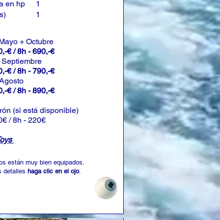
a en hp
1
s)
1
 Mayo + Octubre
,-€ / 8h - 690,-€
+ Septiembre
,-€ / 8h - 790,-€
 Agosto
,-€ / 8h - 890,-€
rón (si está disponible)
0€ / 8h - 220€
Toys
os están muy bien equipados.
 detalles
haga clic en el ojo
.