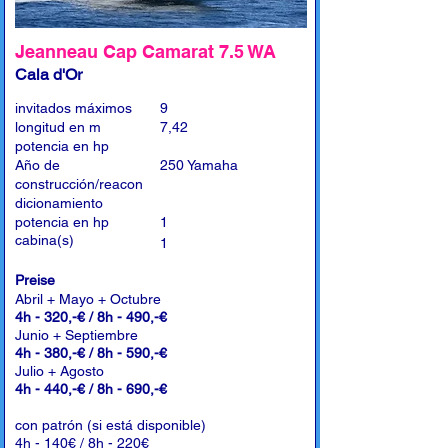
Jeanneau Cap Camarat 7.5 WA
Cala d'Or
invitados máximos
9
longitud en m
7,42
potencia en hp
Año de
250 Yamaha
construcción/reacon
dicionamiento
potencia en hp
1
cabina(s)
1
Preise
Abril + Mayo + Octubre
4h - 320,-€ / 8h - 490,-€
Junio + Septiembre
4h - 380,-€ / 8h - 590,-€
Julio + Agosto
4h - 440,-€ / 8h - 690,-€
con patrón (si está disponible)
4h - 140€ / 8h - 220€