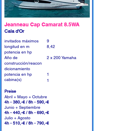
Jeanneau Cap Camarat 8.5WA
Cala d'Or
invitados máximos
9
longitud en m
8,42
potencia en hp
Año de
2 x 200 Yamaha
construcción/reacon
dicionamiento
potencia en hp
1
cabina(s)
1
Preise
Abril + Mayo + Octubre
4h - 380,-€ / 8h - 590,-€
Junio + Septiembre
4h - 440,-€ / 8h - 690,-€
Julio + Agosto
4h - 510,-€ / 8h - 790,-€