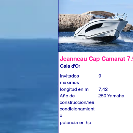
Jeanneau Cap Camarat 7
Cala d'Or
invitados
9
máximos
longitud en m
7,42
Año de
250 Yamaha
construcción/rea
condicionamient
o
potencia en hp