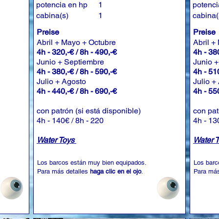
potencia en hp
1
potenci
cabina(s)
1
cabina(
Preise
Preise
Abril + Mayo + Octubre
Abril +
4h - 320,-€ / 8h - 490,-€
4h - 380
Junio + Septiembre
Junio 
4h - 380,-€ / 8h - 590,-€
4h - 510
Julio + Agosto
Julio +
4h - 440,-€ / 8h - 690,-€
4h - 550
con patrón (si está disponible)
con pat
4h - 140€ / 8h - 220
4h - 13
Water Toys
Water 
Los barcos están muy bien equipados.
Los barc
Para más detalles
haga clic en el ojo
.
Para más