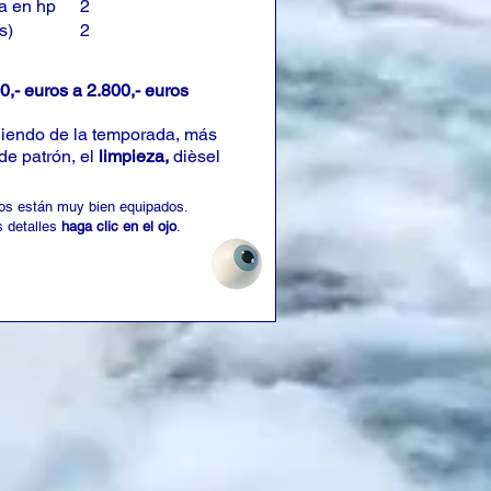
a en hp
2
s)
2
0,- euros a 2.800,- euros
iendo de la temporada, más
de patrón, el
limpieza,
dièsel
os están muy bien equipados.
 detalles
haga clic en el ojo
.