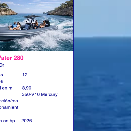
ater 280
Or
os
12
os
d en m
8,90
350-V10 Mercury
cción/rea
onamient
a en hp
2026