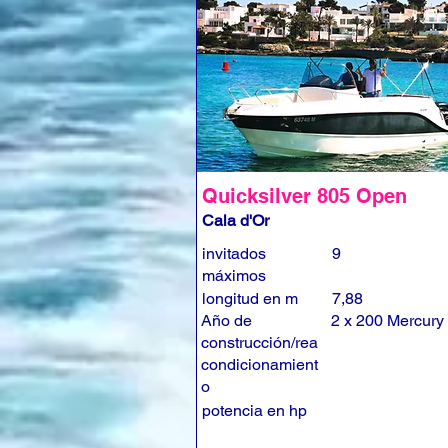
Quicksilver 805 Open
Cala d'Or
invitados
9
máximos
longitud en m
7,88
Año de
2 x 200 Mercury
construcción/rea
condicionamient
o
potencia en hp