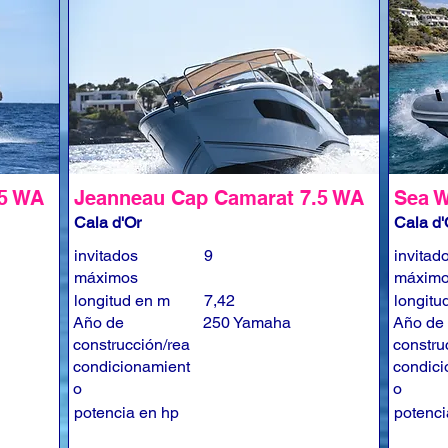
.5 WA
Jeanneau Cap Camarat 7.5 WA
Sea W
Cala d'Or
Cala d'
invitados
9
invitad
máximos
máxim
longitud en m
7,42
longitu
Año de
250 Yamaha
Año de
construcción/rea
constru
condicionamient
condici
o
o
potencia en hp
potenci