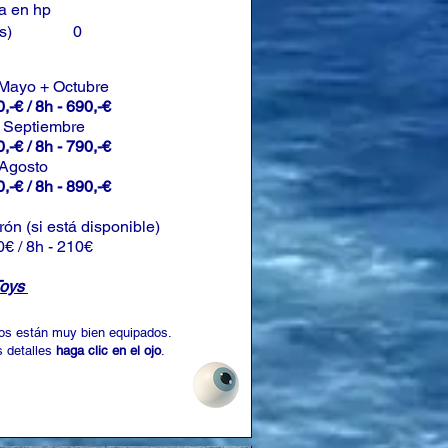
a en hp
s)
0
 Mayo + Octubre
,-€ / 8h - 690,-€
+ Septiembre
,-€ / 8h - 790,-€
 Agosto
,-€ / 8h - 890,-€
rón (si está disponible)
0€ / 8h - 210€
Toys
os están muy bien equipados.
 detalles
haga clic en el ojo
.