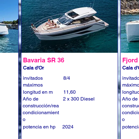
Bavaria SR 36
Fjord
Cala d'Or
Cala d'
invitados
8/4
invitad
máximos
máxim
longitud en m
11,60
longitu
Año de
2 x 300 Diesel
Año de
construcción/rea
constru
condicionamient
condici
o
o
potencia en hp
2024
potenci