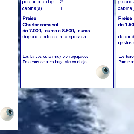
potencia en hp
2
potenci
cabina(s)
1
cabina(
Preise
Preise
Charter semanal
de 1.50
de 7.000,- euros a 8.500,- euros
dependiendo de la temporada
depend
gastos 
Los barcos están muy bien equipados.
Los barc
Para más detalles
haga clic en el ojo
.
Para más