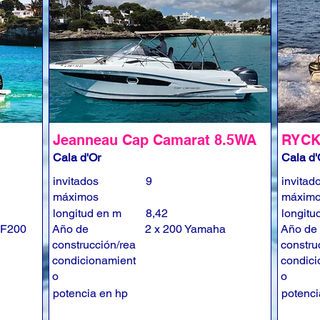
Jeanneau Cap Camarat 8.5WA
RYCK
Cala d'Or
Cala d'
invitados
9
invitad
máximos
máxim
longitud en m
8,42
longitu
 F200
Año de
2 x 200 Yamaha
Año de
construcción/rea
constru
condicionamient
condici
o
o
potencia en hp
potenci