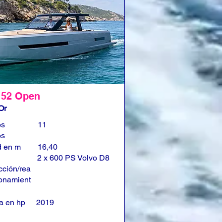
 52 Open
Or
os
11
os
d en m
16,40
2 x 600 PS Volvo D8
cción/rea
onamient
a en hp
2019