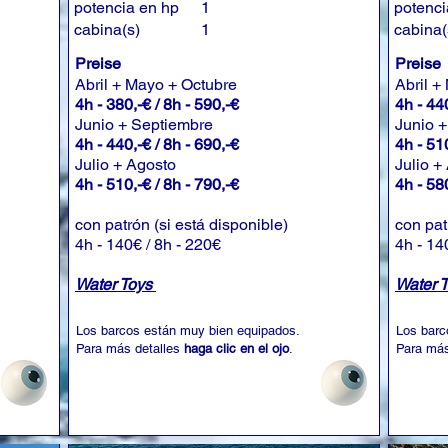
potencia en hp
1
potenci
cabina(s)
1
cabina(
Preise
Preise
Abril + Mayo + Octubre
Abril +
4h - 380,-€ / 8h - 590,-€
4h - 440
Junio + Septiembre
Junio 
4h - 440,-€ / 8h - 690,-€
4h - 510
Julio + Agosto
Julio +
4h - 510,-€ / 8h - 790,-€
4h - 580
con patrón (si está disponible)
con pat
4h - 140€ / 8h - 220€
4h - 14
Water Toys
Water 
Los barcos están muy bien equipados.
Los barc
Para más detalles
haga clic en el ojo
.
Para más