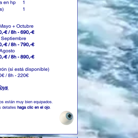
a en hp
1
s)
1
 Mayo + Octubre
,-€ / 8h - 690,-€
+ Septiembre
,-€ / 8h - 790,-€
 Agosto
,-€ / 8h - 890,-€
rón (si está disponible)
0€ / 8h - 220€
Toys
os están muy bien equipados.
 detalles
haga clic en el ojo
.