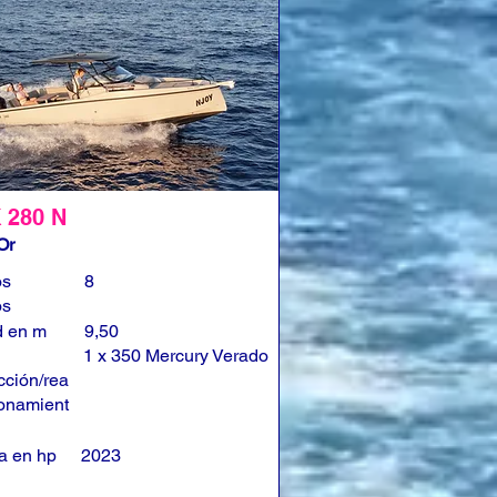
 280 N
Or
os
8
os
d en m
9,50
1 x 350 Mercury Verado
cción/rea
onamient
a en hp
2023