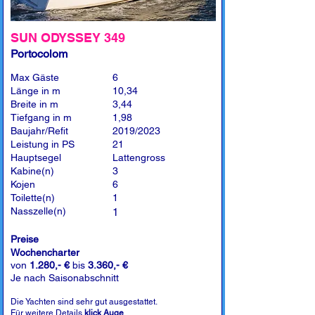
SUN ODYSSEY 349
Portocolom
Max Gäste
6
Länge in m
10,34
Breite in m
3,44
Tiefgang in m
1,98
Baujahr/Refit
2019/2023
Leistung in PS
21
Hauptsegel
Lattengross
Kabine(n)
3
Kojen
6
Toilette(n)
1
Nasszelle(n)
1
Preise
Wochencharter
von
1.280,- €
bis
3.360,- €
Je nach Saisonabschnitt
Die Yachten sind sehr gut ausgestattet.
Für weitere Details
klick Auge
.