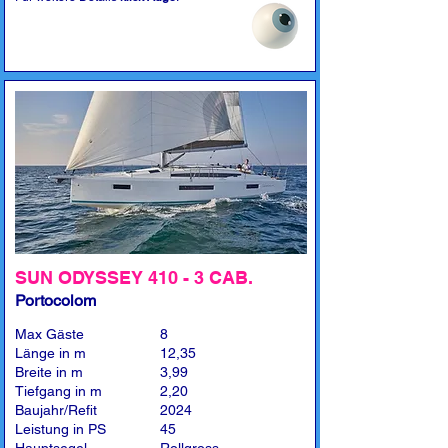
SUN ODYSSEY 410 - 3 CAB.
Portocolom
Max Gäste
8
Länge in m
12,35
Breite in m
3,99
Tiefgang in m
2,20
Baujahr/Refit
2024
Leistung in PS
45