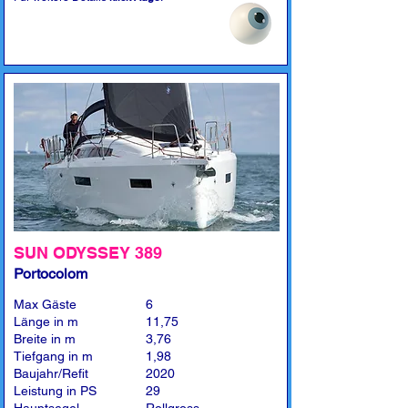
SUN ODYSSEY 389
Portocolom
Max Gäste
6
Länge in m
11,75
Breite in m
3,76
Tiefgang in m
1,98
Baujahr/Refit
2020
Leistung in PS
29