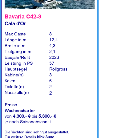
Bavaria C42-3
Cala d'Or
Max Gäste
8
Länge in m
12,4
Breite in m
4,3
Tiefgang in m
2,1
Baujahr/Refit
2023
Leistung in PS
57
Hauptsegel
Rollgross
Kabine(n)
3
Kojen
6
Toilette(n)
2
Nasszelle(n)
2
Preise
Wochencharter
von
4.300,- €
bis
5.300,- €
je nach Saisonabschnitt
Die Yachten sind sehr gut ausgestattet.
Für weitere Details
klick Auge
.