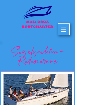
Segelyachten +
Katamarane