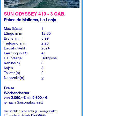
SUN ODYSSEY 410 - 3 CAB.
Palma de Mallorca, La Lonja
Max Gäste
8
Länge in m
12,35
Breite in m
3,99
Tiefgang in m
2,20
Baujahr/Refit
2024
Leistung in PS
45
Hauptsegel
Rollgross
Kabine(n)
3
Kojen
8
Toilette(n)
2
Nasszelle(n)
2
Preise
Wochencharter
von
2.060,- €
bis
5.600,- €
je nach Saisonabschnitt
Die Yachten sind sehr gut ausgestattet.
Für weitere Details
klick Auge
.