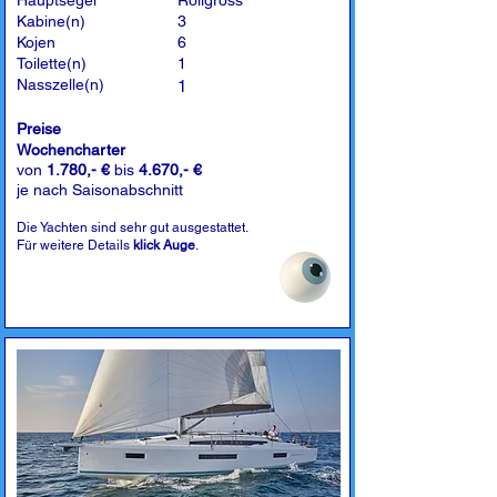
Hauptsegel
Rollgross
Kabine(n)
3
Kojen
6
Toilette(n)
1
Nasszelle(n)
1
Preise
Wochencharter
von
1.780,- €
bis
4.670,- €
je nach Saisonabschnitt
Die Yachten sind sehr gut ausgestattet.
Für weitere Details
klick Auge
.