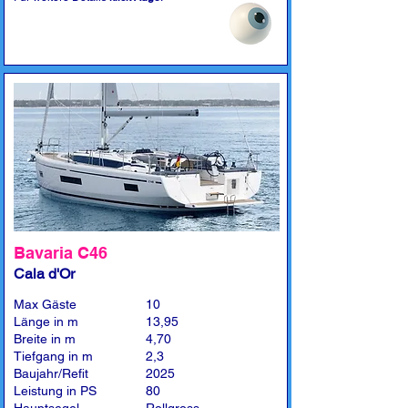
Bavaria C46
Cala d'Or
Max Gäste
10
Länge in m
13,95
Breite in m
4,70
Tiefgang in m
2,3
Baujahr/Refit
2025
Leistung in PS
80