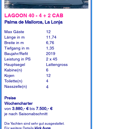
LAGOON 40 - 4 + 2 CAB
Palma de Mallorca, La Lonja
Max Gäste
12
Länge in m
11,74
Breite in m
6,76
Tiefgang in m
1,35
Baujahr/Refit
2019
Leistung in PS
2 x 45
Hauptsegel
Lattengross
Kabine(n)
6
Kojen
12
Toilette(n)
4
Nasszelle(n)
4
Preise
Wochencharter
von
3.880,- €
bis
7.500,- €
je nach Saisonabschnitt
Die Yachten sind sehr gut ausgestattet.
Für weitere Details
klick Auge
.