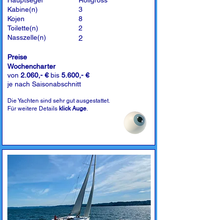
Hauptsegel
Rollgross
Kabine(n)
3
Kojen
8
Toilette(n)
2
Nasszelle(n)
2
Preise
Wochencharter
von
2.060,- €
bis
5.600,- €
je nach Saisonabschnitt
Die Yachten sind sehr gut ausgestattet.
Für weitere Details
klick Auge
.