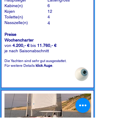
Hauptsegel
Lattengross
Kabine(n)
6
Kojen
12
Toilette(n)
4
Nasszelle(n)
4
Preise
Wochencharter
von
4.200,- €
bis
11.760,- €
je nach Saisonabschnitt
Die Yachten sind sehr gut ausgestattet.
Für weitere Details
klick Auge
.