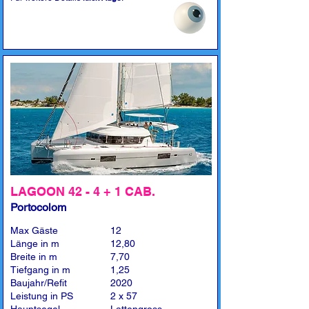
LAGOON 42 - 4 + 1 CAB.
Portocolom
Max Gäste
12
Länge in m
12,80
Breite in m
7,70
Tiefgang in m
1,25
Baujahr/Refit
2020
Leistung in PS
2 x 57