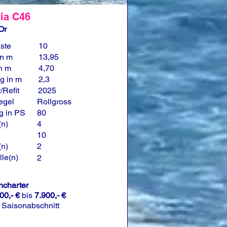
ia C46
Or
ste
10
in m
13,95
in m
4,70
g in m
2,3
/Refit
2025
egel
Rollgross
g in PS
80
(n)
4
10
(n)
2
le(n)
2
charter
00,- €
bis
7.900,- €
 Saisonabschnitt