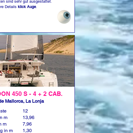
ten sind sehr gut ausgestattet.
ere Details
klick Auge
.
N 450 S - 4 + 2 CAB.
e Mallorca, La Lonja
ste
12
in m
13,96
in m
7,96
g in m
1,30