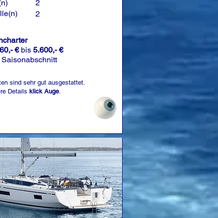
(n)
2
le(n)
2
charter
60,- €
bis
5.600,- €
 Saisonabschnitt
ten sind sehr gut ausgestattet.
ere Details
klick Auge
.