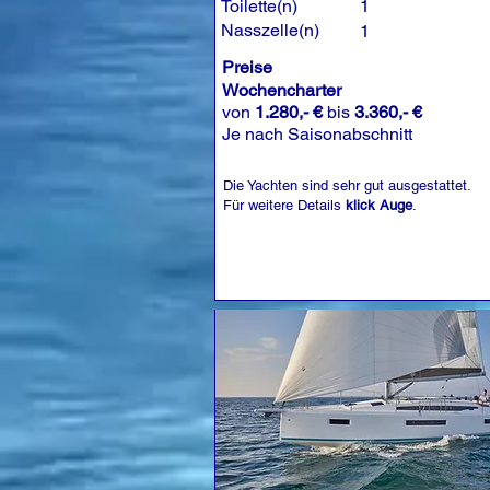
Toilette(n)
1
Nasszelle(n)
1
Preise
Wochencharter
von
1.280,- €
bis
3.360,- €
Je nach Saisonabschnitt
Die Yachten sind sehr gut ausgestattet.
Für weitere Details
klick Auge
.