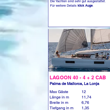
Die Yachten sind sehr gut ausgestattet.
Für weitere Details
klick Auge
.
LAGOON 40 - 4 + 2 CAB
Palma de Mallorca, La Lonja
Max Gäste
12
Länge in m
11,74
Breite in m
6,76
Tiefgang in m
1,35