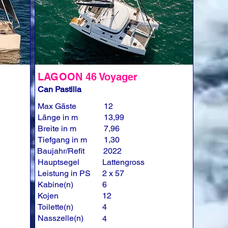
LAGOON 46 Voyager
Can Pastilla
Max Gäste
12
Länge in m
13,99
Breite in m
7,96
Tiefgang in m
1,30
Baujahr/Refit
2022
Hauptsegel
Lattengross
Leistung in PS
2 x 57
Kabine(n)
6
Kojen
12
Toilette(n)
4
Nasszelle(n)
4