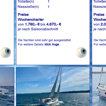
Toilette(n)
1
Toilette
Nasszelle(n)
Nasszel
1
Preise
Preise
Wochencharter
Wochen
von
1.780,- €
bis
4.670,- €
von
2.0
je nach Saisonabschnitt
je nach
Die Yachten sind sehr gut ausgestattet.
Die Yach
Für weitere Details
klick Auge
.
Für weit