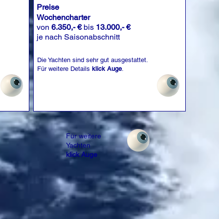
Preise
Wochencharter
von
6.350,- €
bis
13.000,- €
je nach Saisonabschnitt
Die Yachten sind sehr gut ausgestattet.
Für weitere Details
klick Auge
.
Für weitere
Yachten
klick Auge