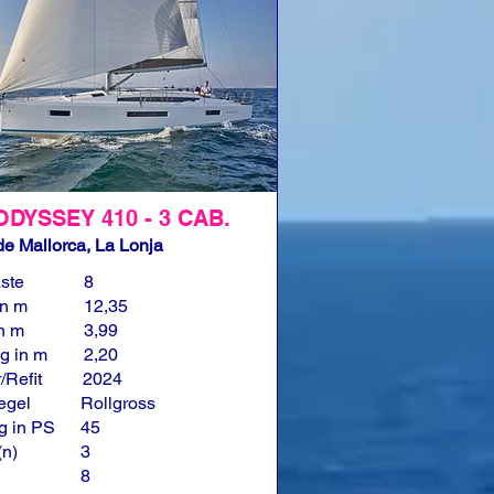
ODYSSEY 410 - 3 CAB.
e Mallorca, La Lonja
ste
8
in m
12,35
in m
3,99
g in m
2,20
/Refit
2024
egel
Rollgross
g in PS
45
(n)
3
8