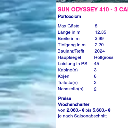
SUN ODYSSEY 410 - 3 CA
Portocolom
Max Gäste
8
Länge in m
12,35
Breite in m
3,99
Tiefgang in m
2,20
Baujahr/Refit
2024
Hauptsegel
Rollgross
Leistung in PS
45
Kabine(n)
3
Kojen
8
Toilette(n)
2
Nasszelle(n)
2
Preise
Wochencharter
von
2.060,- €
bis
5.600,- €
je nach Saisonabschnitt