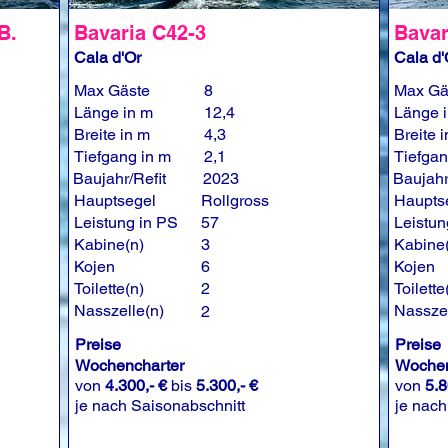
B.
Bavaria C42-3
Bavar
Cala d'Or
Cala d'
Max Gäste
8
Max Gä
Länge in m
12,4
Länge 
Breite in m
4,3
Breite 
Tiefgang in m
2,1
Tiefgan
Baujahr/Refit
2023
Baujahr
Hauptsegel
Rollgross
Haupts
Leistung in PS
57
Leistun
Kabine(n)
3
Kabine
Kojen
6
Kojen
Toilette(n)
2
Toilette
Nasszelle(n)
Nasszel
2
Preise
Preise
Wochencharter
Wochen
von
4.300,- €
bis
5.300,- €
von
5.8
je nach Saisonabschnitt
je nach