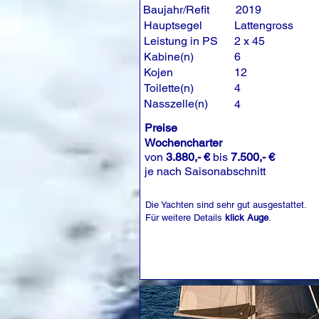
Baujahr/Refit
2019
Hauptsegel
Lattengross
Leistung in PS
2 x 45
Kabine(n)
6
Kojen
12
Toilette(n)
4
Nasszelle(n)
4
Preise
Wochencharter
von
3.880,- €
bis
7.500,- €
je nach Saisonabschnitt
Die Yachten sind sehr gut ausgestattet.
Für weitere Details
klick Auge
.