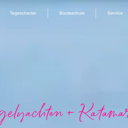
Tagescharter
Bootsschule
Service
elyachten + Katama