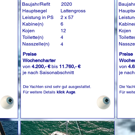
Baujahr/Refit
2020
Baujahr
Hauptsegel
Lattengross
Haupts
Leistung in PS
2 x 57
Leistun
Kabine(n)
6
Kabine
Kojen
12
Kojen
Toilette(n)
4
Toilette
Nasszelle(n)
Nasszel
4
Preise
Preise
Wochencharter
Wochen
von
4.200,- €
bis
11.760,- €
von
4.6
je nach Saisonabschnitt
je nach
Die Yachten sind sehr gut ausgestattet.
Die Yach
Für weitere Details
klick Auge
.
Für weit