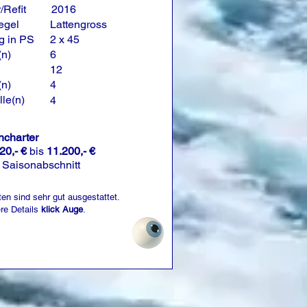
/Refit
2016
egel
Lattengross
g in PS
2 x 45
(n)
6
12
(n)
4
le(n)
4
charter
20,- €
bis
11.200,- €
 Saisonabschnitt
ten sind sehr gut ausgestattet.
ere Details
klick Auge
.