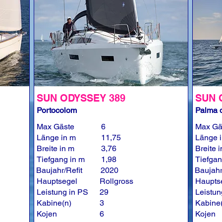
SUN ODYSSEY 389
SUN 
Portocolom
Palma d
Max Gäste
6
Max Gä
Länge in m
11,75
Länge 
Breite in m
3,76
Breite 
Tiefgang in m
1,98
Tiefgan
Baujahr/Refit
2020
Baujahr
Hauptsegel
Rollgross
Haupts
Leistung in PS
29
Leistun
Kabine(n)
3
Kabine
Kojen
6
Kojen