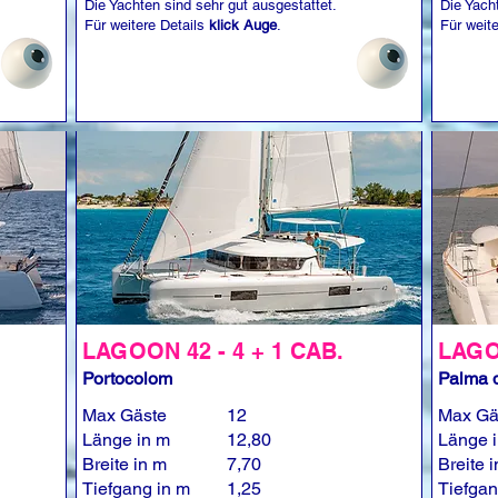
Die Yachten sind sehr gut ausgestattet.
Die Yach
Für weitere Details
klick Auge
.
Für weit
LAGOON 42 - 4 + 1 CAB.
LAGOO
Portocolom
Palma d
Max Gäste
12
Max Gä
Länge in m
12,80
Länge 
Breite in m
7,70
Breite 
Tiefgang in m
1,25
Tiefgan