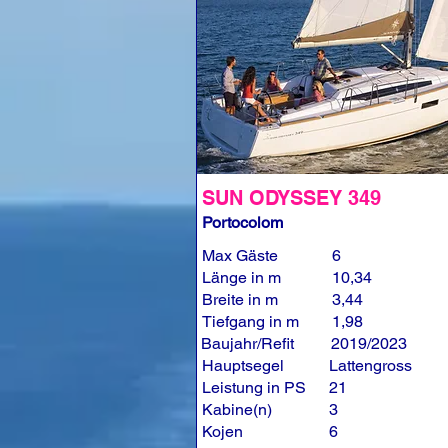
SUN ODYSSEY 349
Portocolom
Max Gäste
6
Länge in m
10,34
Breite in m
3,44
Tiefgang in m
1,98
Baujahr/Refit
2019/2023
Hauptsegel
Lattengross
Leistung in PS
21
Kabine(n)
3
Kojen
6