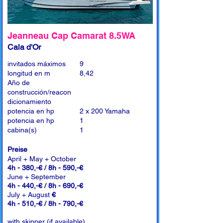
Jeanneau Cap Camarat 8.5WA
Cala d'Or
invitados máximos
9
longitud en m
8,42
Año de
construcción/reacon
dicionamiento
potencia en hp
2 x 200 Yamaha
potencia en hp
1
cabina(s)
1
Preise
April + May + October
4h - 380,-€ / 8h - 590,-€
June + September
4h - 440,-€ / 8h - 690,-€
July + August
€
4h - 510,-€ / 8h - 790,-€
with skipper (if available)