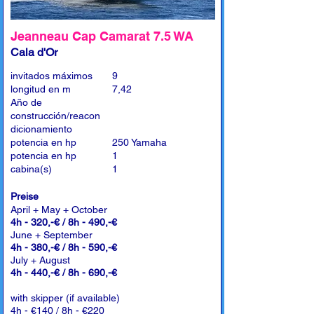
Jeanneau Cap Camarat 7.5 WA
Cala d'Or
invitados máximos
9
longitud en m
7,42
Año de
construcción/reacon
dicionamiento
potencia en hp
250 Yamaha
potencia en hp
1
cabina(s)
1
Preise
April + May + October
4h - 320,-€ / 8h - 490,-€
June + September
4h - 380,-€ / 8h - 590,-€
July + August
4h - 440,-€ / 8h - 690,-€
with skipper (if available)
4h - €140 / 8h - €220