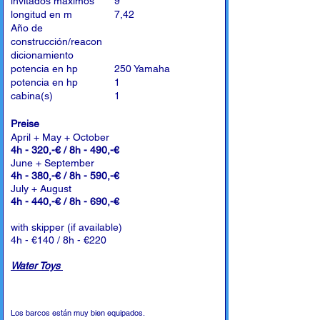
invitados máximos
9
longitud en m
7,42
Año de
construcción/reacon
dicionamiento
potencia en hp
250 Yamaha
potencia en hp
1
cabina(s)
1
Preise
April + May + October
4h - 320,-€ / 8h - 490,-€
June + September
4h - 380,-€ / 8h - 590,-€
July + August
4h - 440,-€ / 8h - 690,-€
with skipper (if available)
4h - €140 / 8h - €220
Water Toys
Los barcos están muy bien equipados.