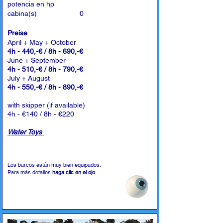
potencia en hp
cabina(s)
0
Preise
April + May + October
4h - 440,-€ / 8h - 690,-€
June + September
4h - 510,-€ / 8h - 790,-€
July + August
4h - 550,-€ / 8h - 890,-€
with skipper (if available)
4h - €140 / 8h - €220
Water Toys
Los barcos están muy bien equipados.
Para más detalles
haga clic en el ojo
.