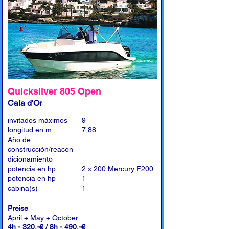
Quicksilver 805 Open
Cala d'Or
invitados máximos
9
longitud en m
7,88
Año de
construcción/reacon
dicionamiento
potencia en hp
2 x 200 Mercury F200
potencia en hp
1
cabina(s)
1
Preise
April + May + October
4h - 320,-€ / 8h - 490,-€