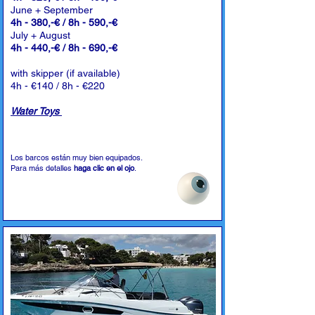
June + September
4h - 380,-€ / 8h - 590,-€
July + August
4h - 440,-€ / 8h - 690,-€
with skipper (if available)
4h - €140 / 8h - €220
Water Toys
Los barcos están muy bien equipados.
Para más detalles
haga clic en el ojo
.