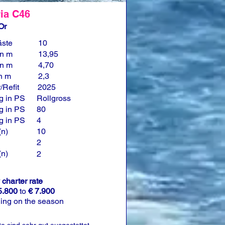
ia C46
Or
äste
10
in m
13,95
in m
4,70
in m
2,3
/Refit
2025
g in PS
Rollgross
g in PS
80
g in PS
4
(n)
10
2
(n)
2
charter rate
5.800
to
€ 7.900
ing on the season