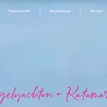
Tagescharter
Bootsschule
Service
elyachten + Katama