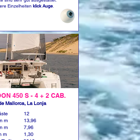
e sind sehr gut ausgestattet.
tere Einzelheiten
klick Auge
.
N 450 S - 4 + 2 CAB.
e Mallorca, La Lonja
äste
12
in m
13,96
in m
7,96
in m
1,30