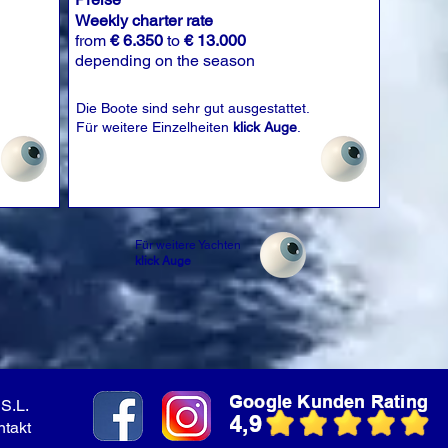
Weekly charter rate
from
€ 6.350
to
€ 13.000
depending on the season
Die Boote sind sehr gut ausgestattet.
Für weitere Einzelheiten
klick Auge
.
Für weitere Yachten
klick Auge
S.L.
ntakt