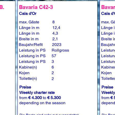
B.
Bavaria C42-3
Bavar
Cala d'Or
Cala d'
max. Gäste
8
max. G
Länge in m
12,4
Länge 
Länge in m
4,3
Länge 
Breite in m
2,1
Breite 
Baujahr/Refit
2023
Baujahr
Leistung in PS
Rollgross
Leistun
Leistung in PS
57
Leistun
Leistung in PS
3
Leistun
Kabine(n)
6
Kabine
Kojen
2
Kojen
Toilette(n)
Toilette
2
Preise
Preise
Weekly charter rate
Weekly 
from
€ 4.300
to
€ 5.300
from
€ 
depending on the season
depend