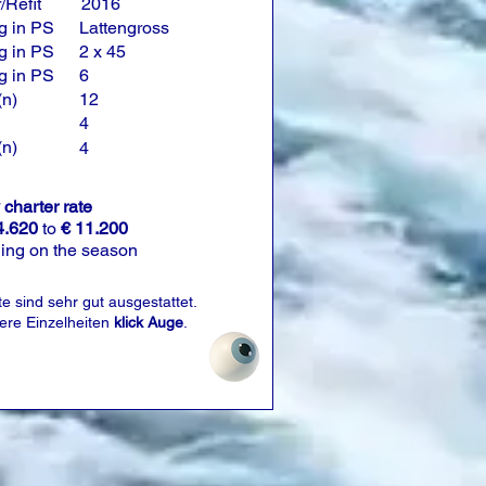
/Refit
2016
g in PS
Lattengross
g in PS
2 x 45
g in PS
6
(n)
12
4
(n)
4
charter rate
4.620
to
€ 11.200
ing on the season
e sind sehr gut ausgestattet.
tere Einzelheiten
klick Auge
.