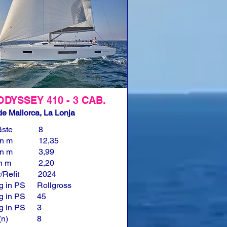
ODYSSEY 410 - 3 CAB.
e Mallorca, La Lonja
äste
8
in m
12,35
in m
3,99
in m
2,20
/Refit
2024
g in PS
Rollgross
g in PS
45
g in PS
3
(n)
8