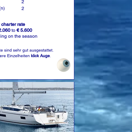
2
(n)
2
charter rate
2.060
to
€ 5.600
ing on the season
e sind sehr gut ausgestattet.
tere Einzelheiten
klick Auge
.