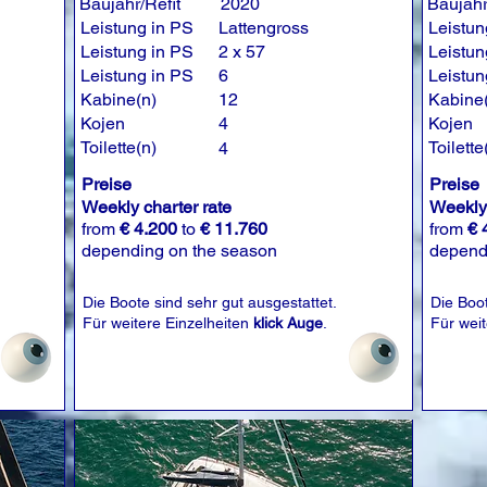
Baujahr/Refit
2020
Baujahr
Leistung in PS
Lattengross
Leistun
Leistung in PS
2 x 57
Leistun
Leistung in PS
6
Leistun
Kabine(n)
12
Kabine
Kojen
4
Kojen
Toilette(n)
Toilette
4
Preise
Preise
Weekly charter rate
Weekly 
from
€ 4.200
to
€ 11.760
from
€ 
depending on the season
depend
Die Boote sind sehr gut ausgestattet.
Die Boot
Für weitere Einzelheiten
klick Auge
.
Für wei