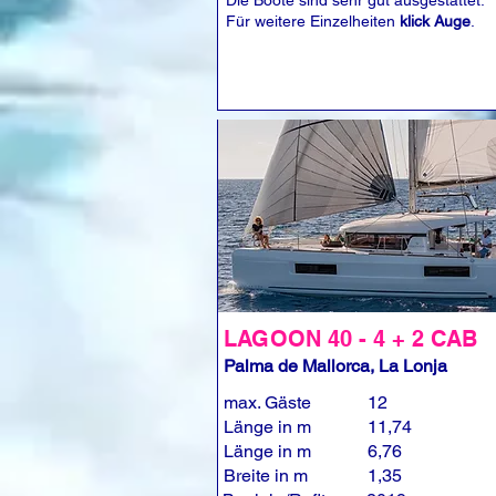
Die Boote sind sehr gut ausgestattet.
Für weitere Einzelheiten
klick Auge
.
LAGOON 40 - 4 + 2 CAB
Palma de Mallorca, La Lonja
max. Gäste
12
Länge in m
11,74
Länge in m
6,76
Breite in m
1,35