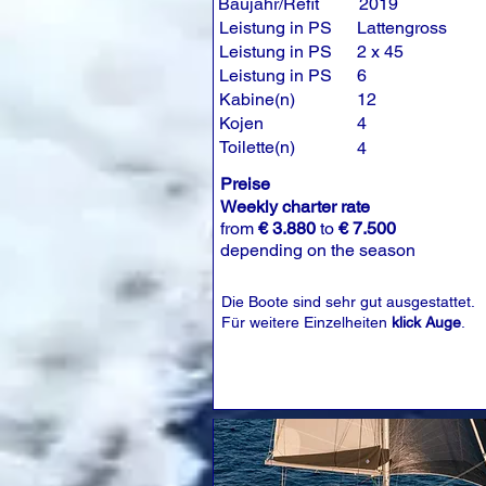
Baujahr/Refit
2019
Leistung in PS
Lattengross
Leistung in PS
2 x 45
Leistung in PS
6
Kabine(n)
12
Kojen
4
Toilette(n)
4
Preise
Weekly charter rate
from
€ 3.880
to
€ 7.500
depending on the season
Die Boote sind sehr gut ausgestattet.
Für weitere Einzelheiten
klick Auge
.