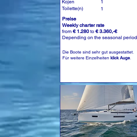
Kojen
1
Toilette(n)
1
Preise
Weekly charter rate
from
€ 1.280
to
€ 3.360,-€
Depending on the seasonal period
Die Boote sind sehr gut ausgestattet.
Für weitere Einzelheiten
klick Auge
.