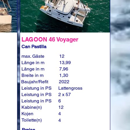
LAGOON 46 Voyager
Can Pastilla
max. Gäste
12
Länge in m
13,99
Länge in m
7,96
Breite in m
1,30
Baujahr/Refit
2022
Leistung in PS
Lattengross
Leistung in PS
2 x 57
Leistung in PS
6
Kabine(n)
12
Kojen
4
Toilette(n)
4
Preise