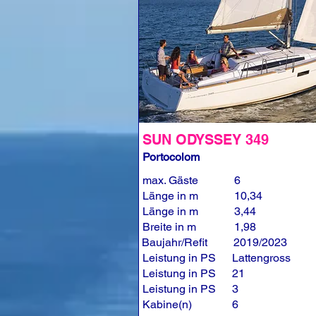
SUN ODYSSEY 349
Portocolom
max. Gäste
6
Länge in m
10,34
Länge in m
3,44
Breite in m
1,98
Baujahr/Refit
2019/2023
Leistung in PS
Lattengross
Leistung in PS
21
Leistung in PS
3
Kabine(n)
6