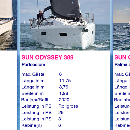
SUN ODYSSEY 389
SUN 
Portocolom
Palma d
max. Gäste
6
max. G
Länge in m
11,75
Länge 
Länge in m
3,76
Länge 
Breite in m
1,98
Breite 
Baujahr/Refit
2020
Baujahr
Leistung in PS
Rollgross
Leistun
Leistung in PS
29
Leistun
Leistung in PS
3
Leistun
Kabine(n)
6
Kabine