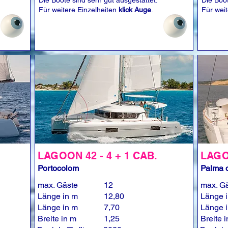
Die Boote sind sehr gut ausgestattet.
Die Boot
Für weitere Einzelheiten
klick Auge
.
Für wei
LAGOON 42 - 4 + 1 CAB.
LAGOO
Portocolom
Palma d
max. Gäste
12
max. G
Länge in m
12,80
Länge 
Länge in m
7,70
Länge 
Breite in m
1,25
Breite 