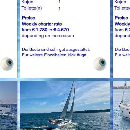
Kojen
1
Kojen
Toilette(n)
Toilette
1
Preise
Preise
Weekly charter rate
Weekly 
from
€ 1.780
to
€ 4.670
from
€ 
depending on the season
depend
Die Boote sind sehr gut ausgestattet.
Die Boot
Für weitere Einzelheiten
klick Auge
.
Für wei