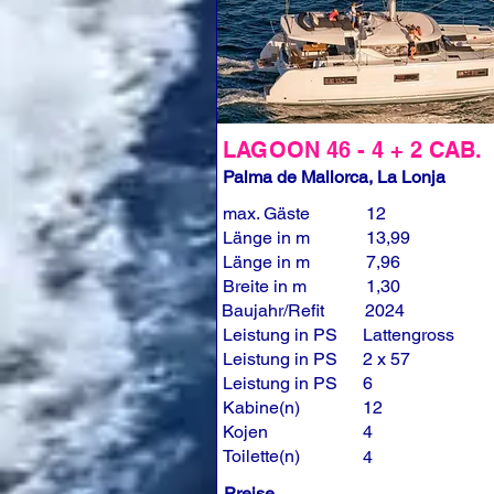
LAGOON 46 - 4 + 2 CAB.
Palma de Mallorca, La Lonja
max. Gäste
12
Länge in m
13,99
Länge in m
7,96
Breite in m
1,30
Baujahr/Refit
2024
Leistung in PS
Lattengross
Leistung in PS
2 x 57
Leistung in PS
6
Kabine(n)
12
Kojen
4
Toilette(n)
4
Preise