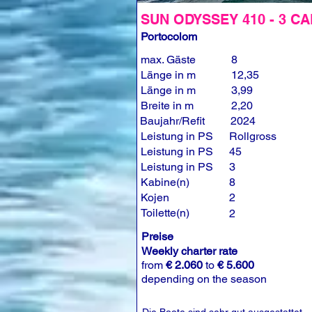
SUN ODYSSEY 410 - 3 CA
Portocolom
max. Gäste
8
Länge in m
12,35
Länge in m
3,99
Breite in m
2,20
Baujahr/Refit
2024
Leistung in PS
Rollgross
Leistung in PS
45
Leistung in PS
3
Kabine(n)
8
Kojen
2
Toilette(n)
2
Preise
Weekly charter rate
from
€ 2.060
to
€ 5.600
depending on the season