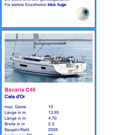
Für weitere Einzelheiten
klick Auge
.
Bavaria C46
Cala d'Or
max. Gäste
10
Länge in m
13,95
Länge in m
4,70
Breite in m
2,3
Baujahr/Refit
2025