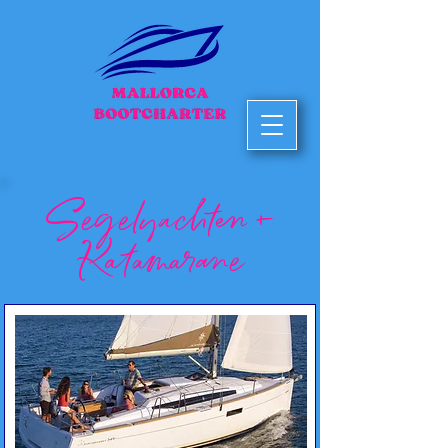
Segelyachten +
Katamarane