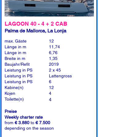
LAGOON 40 - 4 + 2 CAB
Palma de Mallorca, La Lonja
max. Gäste
12
Länge in m
11,74
Länge in m
6,76
Breite in m
1,35
Baujahr/Refit
2019
Leistung in PS
2 x 45
Leistung in PS
Lattengross
Leistung in PS
6
Kabine(n)
12
Kojen
4
Toilette(n)
4
Preise
Weekly charter rate
from
€ 3.880
to
€ 7.500
depending on the season