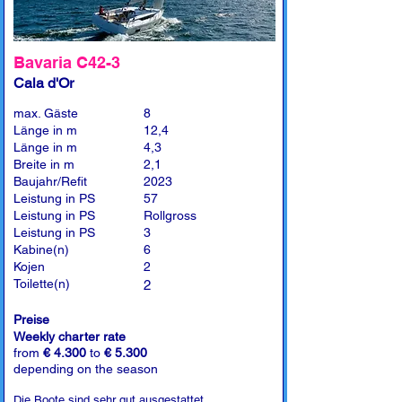
Bavaria C42-3
Cala d'Or
max. Gäste
8
Länge in m
12,4
Länge in m
4,3
Breite in m
2,1
Baujahr/Refit
2023
Leistung in PS
57
Leistung in PS
Rollgross
Leistung in PS
3
Kabine(n)
6
Kojen
2
Toilette(n)
2
Preise
Weekly charter rate
from
€ 4.300
to
€ 5.300
depending on the season
Die Boote sind sehr gut ausgestattet.