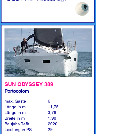
SUN ODYSSEY 389
Portocolom
max. Gäste
6
Länge in m
11,75
Länge in m
3,76
Breite in m
1,98
Baujahr/Refit
2020
Leistung in PS
29