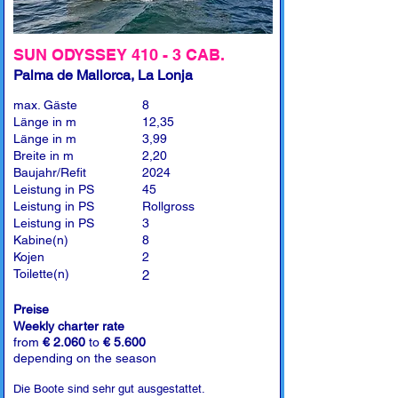
SUN ODYSSEY 410 - 3 CAB.
Palma de Mallorca, La Lonja
max. Gäste
8
Länge in m
12,35
Länge in m
3,99
Breite in m
2,20
Baujahr/Refit
2024
Leistung in PS
45
Leistung in PS
Rollgross
Leistung in PS
3
Kabine(n)
8
Kojen
2
Toilette(n)
2
Preise
Weekly charter rate
from
€ 2.060
to
€ 5.600
depending on the season
Die Boote sind sehr gut ausgestattet.