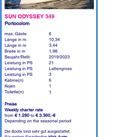
SUN ODYSSEY 349
Portocolom
max. Gäste
6
Länge in m
10,34
Länge in m
3,44
Breite in m
1,98
Baujahr/Refit
2019/2023
Leistung in PS
21
Leistung in PS
Lattengross
Leistung in PS
3
Kabine(n)
6
Kojen
1
Toilette(n)
1
Preise
Weekly charter rate
from
€ 1.280
to
€ 3.360,-€
Depending on the seasonal period
Die Boote sind sehr gut ausgestattet.
Für weitere Einzelheiten
klick Auge
.