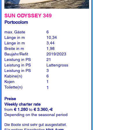
SUN ODYSSEY 349
Portocolom
max. Gäste
6
Länge in m
10,34
Länge in m
3,44
Breite in m
1,98
Baujahr/Refit
2019/2023
Leistung in PS
21
Leistung in PS
Lattengross
Leistung in PS
3
Kabine(n)
6
Kojen
1
Toilette(n)
1
Preise
Weekly charter rate
from
€ 1.280
to
€ 3.360,-€
Depending on the seasonal period
Die Boote sind sehr gut ausgestattet.
Für weitere Einzelheiten
klick Auge
.