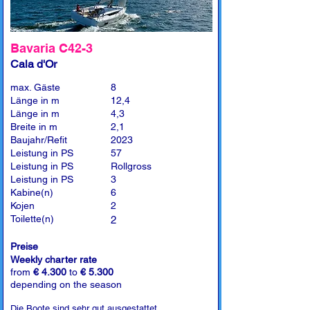
Bavaria C42-3
Cala d'Or
max. Gäste
8
Länge in m
12,4
Länge in m
4,3
Breite in m
2,1
Baujahr/Refit
2023
Leistung in PS
57
Leistung in PS
Rollgross
Leistung in PS
3
Kabine(n)
6
Kojen
2
Toilette(n)
2
Preise
Weekly charter rate
from
€ 4.300
to
€ 5.300
depending on the season
Die Boote sind sehr gut ausgestattet.