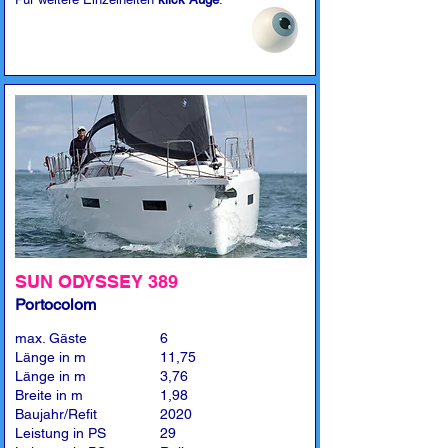
SUN ODYSSEY 389
Portocolom
max. Gäste
6
Länge in m
11,75
Länge in m
3,76
Breite in m
1,98
Baujahr/Refit
2020
Leistung in PS
29