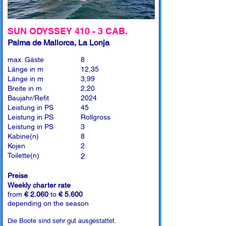
SUN ODYSSEY 410 - 3 CAB.
Palma de Mallorca, La Lonja
max. Gäste
8
Länge in m
12,35
Länge in m
3,99
Breite in m
2,20
Baujahr/Refit
2024
Leistung in PS
45
Leistung in PS
Rollgross
Leistung in PS
3
Kabine(n)
8
Kojen
2
Toilette(n)
2
Preise
Weekly charter rate
from
€ 2.060
to
€ 5.600
depending on the season
Die Boote sind sehr gut ausgestattet.