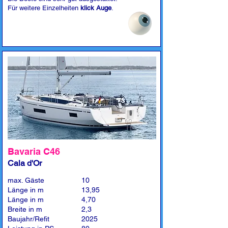
Für weitere Einzelheiten
klick Auge
.
Bavaria C46
Cala d'Or
max. Gäste
10
Länge in m
13,95
Länge in m
4,70
Breite in m
2,3
Baujahr/Refit
2025