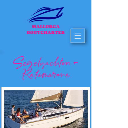
Segelyachten +
Katamarane