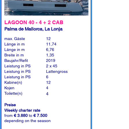
LAGOON 40 - 4 + 2 CAB
Palma de Mallorca, La Lonja
max. Gäste
12
Länge in m
11,74
Länge in m
6,76
Breite in m
1,35
Baujahr/Refit
2019
Leistung in PS
2 x 45
Leistung in PS
Lattengross
Leistung in PS
6
Kabine(n)
12
Kojen
4
Toilette(n)
4
Preise
Weekly charter rate
from
€ 3.880
to
€ 7.500
depending on the season