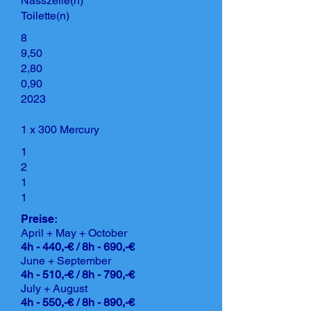
Nasszelle(n)
Toilette(n)
8
9,50
2,80
0,90
2023
1 x 300 Mercury
1
2
1
1
Preise:
April + May + October
4h - 440,-€ / 8h - 690,-€
June + September
4h - 510,-€ / 8h - 790,-€
July + August
4h - 550,-€ / 8h - 890,-€