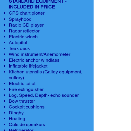
STANDARD EQUIPMENT -
INCLUDED IN PRICE
GPS chart plotter
Sprayhood
Radio CD player
Radar reflector
Electric winch
Autopilot
Teak deck
Wind instrument/Anemometer
Electric anchor windlass
Inflatable lifejacket
Kitchen utensils (Galley equipment,
cutlery)
Electric toilet
Fire extinguisher
Log, Speed, Depth- echo sounder
Bow thruster
Cockpit cushions
Dinghy
Heating
Outside speakers
Refrigerator