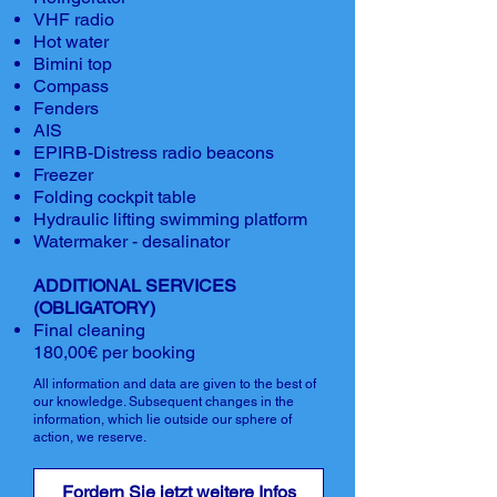
VHF radio
Hot water
Bimini top
Compass
Fenders
AIS
EPIRB-Distress radio beacons
Freezer
Folding cockpit table
Hydraulic lifting swimming platform
Watermaker - desalinator
ADDITIONAL SERVICES
(OBLIGATORY)
Final cleaning
180,00€ per booking
All information and data are given to the best of
our knowledge. Subsequent changes in the
information, which lie outside our sphere of
action, we reserve.
Fordern Sie jetzt weitere Infos