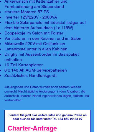
Ankerwinsch mit Kettenzähler und
Fernbedienung am Steuerstand
stärkere Motoren 57 PS
Inverter 12V/220V - 2000VA
Flexible Solarpanele mit Edelstahlträger auf
dem hinteren Aufbaudach (4x 115W)
Doppelkoje im Salon mit Polster
Ventilatoren in den Kabinen und im Salon
Mikrowelle 220V mit Grillfunktion
Lattenroste unter in allen Kabinen
Dinghy mit Aussenborder im Basispaket
enthalten
16 Zoll Kartenplotter
6 x 140 Ah AGM-Servicebatterien
Zusätzliches Handfunkgerät
Alle Angaben und Daten wurden nach bestem Wissen
gemacht. Nachträgliche Änderungen in den Angaben, die
außerhalb unseres Handlungsbereiches liegen, bleiben uns
vorbehalten.
Fordern Sie jetzt hier weitere Infos und genaue Preise an
oder buchen Sie unter unter Tel.
+34 659 29 33 27
Charter-Anfrage