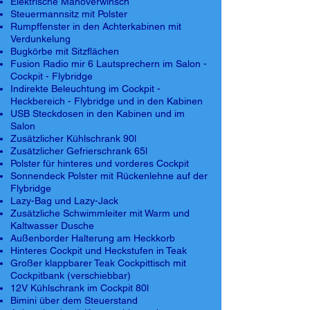
Elektrische Manöverwinsch
Steuermannsitz mit Polster
Rumpffenster in den Achterkabinen mit
Verdunkelung
Bugkörbe mit Sitzflächen
Fusion Radio mir 6 Lautsprechern im Salon -
Cockpit - Flybridge
Indirekte Beleuchtung im Cockpit -
Heckbereich - Flybridge und in den Kabinen
USB Steckdosen in den Kabinen und im
Salon
Zusätzlicher Kühlschrank 90l
Zusätzlicher Gefrierschrank 65l
Polster für hinteres und vorderes Cockpit
Sonnendeck Polster mit Rückenlehne auf der
Flybridge
Lazy-Bag und Lazy-Jack
Zusätzliche Schwimmleiter mit Warm und
Kaltwasser Dusche
Außenborder Halterung am Heckkorb
Hinteres Cockpit und Heckstufen in Teak
Großer klappbarer Teak Cockpittisch mit
Cockpitbank (verschiebbar)
12V Kühlschrank im Cockpit 80l
Bimini über dem Steuerstand