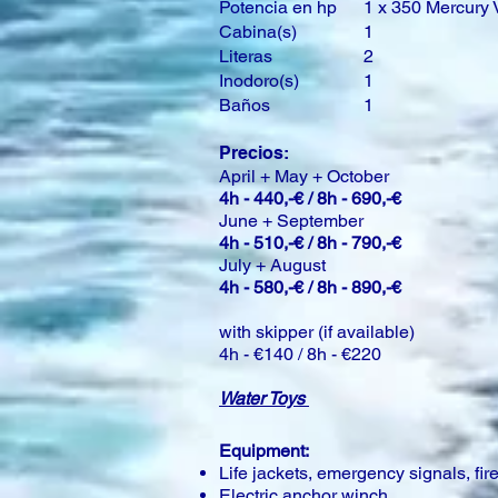
Potencia en hp
1 x 350 Mercury
Cabina(s)
1
Literas
2
Inodoro(s)
1
Baños
1
Precios:
April + May + October
4h - 440,-€ / 8h - 690,-€
June + September
4h - 510,-€ / 8h - 790,-€
July + August
4h - 580,-€ / 8h - 890,-€
with skipper (if available)
4h - €140 / 8h - €220
Water Toys
Equipment:
Life jackets, emergency signals, fire 
Electric anchor winch