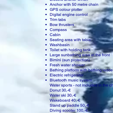
Anchor with 50 metre chain
GPS colour plotter
Digital engine control
Trim tabs
Bow thrusters
Compass
Cabin
Seating area with table
Washbasin
Toilet with holding tank
Large sunbathing area at the front
Bimini (sun protection)
Fresh water shower
Bathing platform with bathing ladde
Electric refrigerator
Bluetooth music system
Water sports - not included in the ch
Donut 30,-€
Water ski 30,-€
Wakeboard 40,-€
Stand up paddle 50,-€
Diving scooter 100,-€