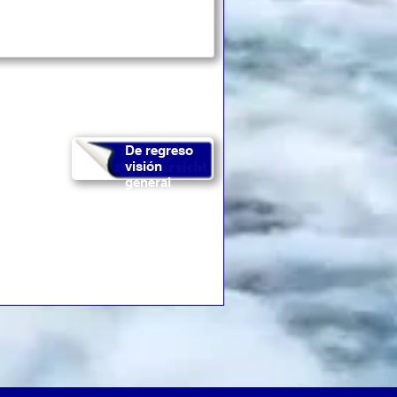
De regreso
visión
general