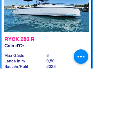
RYCK 280 R
Cala d'Or
Max Gäste
8
Länge in m
9,50
Baujahr/Refit
2023
Leistung in PS
1 x 300 Mercury
Kabine(n)
1
Toilette(n)
1
Preise
April + Mai + Oktober
4h - 440,-€ / 8h - 690,-€
Juni + September
4h - 510,-€ / 8h - 790,-€
Juli + August
4h - 550,-€ / 8h - 890,-€