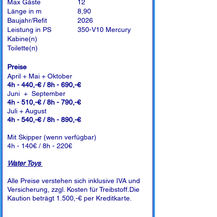
Max Gäste
12
Länge in m
8,90
Baujahr/Refit
2026
Leistung in PS
350-V10 Mercury
Kabine(n)
Toilette(n)
Preise
April + Mai + Oktober
4h - 440,-€ / 8h - 690,-€
Juni + September
4h - 510,-€ / 8h - 790,-€
Juli + August
4h - 540,-€ / 8h - 890,-€
Mit Skipper (wenn verfügbar)
4h - 140€ / 8h - 220€
Water Toys
Alle Preise verstehen sich inklusive IVA und
Versicherung, zzgl. Kosten für Treibstoff.Die
Kaution beträgt 1.500,-€ per Kreditkarte.