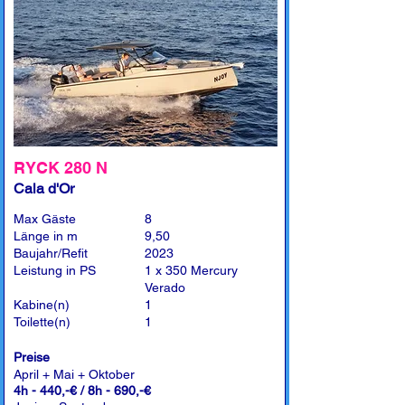
RYCK 280 N
Cala d'Or
Max Gäste
8
Länge in m
9,50
Baujahr/Refit
2023
Leistung in PS
1 x 350 Mercury
Verado
Kabine(n)
1
Toilette(n)
1
Preise
April + Mai + Oktober
4h - 440,-€ / 8h - 690,-€