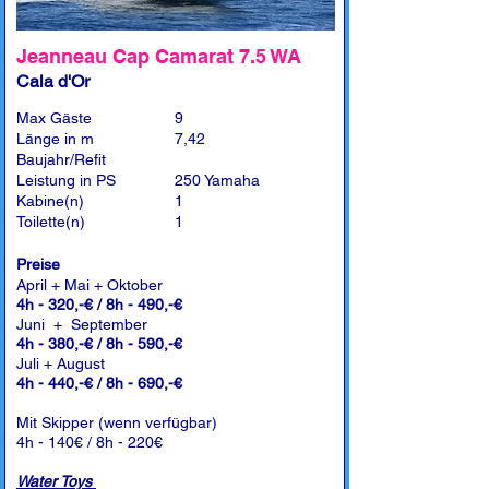
Jeanneau Cap Camarat 7.5 WA
Cala d'Or
Max Gäste
9
Länge in m
7,42
Baujahr/Refit
Leistung in PS
250 Yamaha
Kabine(n)
1
Toilette(n)
1
Preise
April + Mai + Oktober
4h - 320,-€ / 8h - 490,-€
Juni + September
4h - 380,-€ / 8h - 590,-€
Juli + August
4h - 440,-€ / 8h - 690,-€
Mit Skipper (wenn verfügbar)
4h - 140€ / 8h - 220€
Water Toys