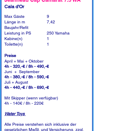
Cala d'Or
Max Gäste
9
Länge in m
7,42
Baujahr/Refit
Leistung in PS
250 Yamaha
Kabine(n)
1
Toilette(n)
1
Preise
April + Mai + Oktober
4h - 320,-€ / 8h - 490,-€
Juni + September
4h - 380,-€ / 8h - 590,-€
Juli + August
4h - 440,-€ / 8h - 690,-€
Mit Skipper (wenn verfügbar)
4h - 140€ / 8h - 220€
Water Toys
Alle Preise verstehen sich inklusive der
gesetzlichen MwSt. und Versicherung, zzgl.