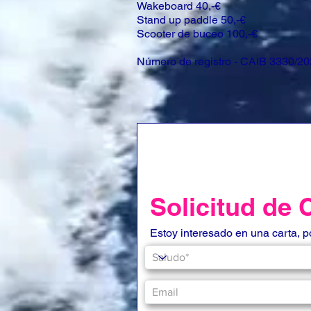
Wakeboard 40,-€
Stand up paddle 50,-€
Scooter de buceo 100,-€
Número de registro - CAIB 3330/2
Solicitud de 
Estoy interesado en una carta, 