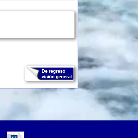
De regreso
visión general