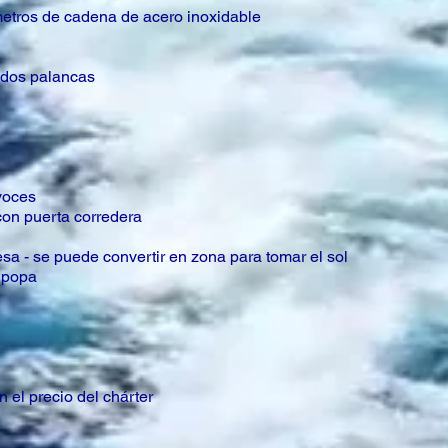
metros de cadena de acero inoxidable
 dos palancas
voces
on puerta corredera
sa - se puede convertir en zona para tomar el sol
 popa
 el precio del chárter