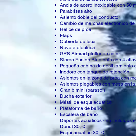
Ancla de acero inoxidable con 50 
Parabrisas alto
Asiento doble del conductor
Cambio de marchas electrónico de
Hélice de proa
Flaps
Cubierta de teca
Nevera eléctrica
GPS Simrad plotter en color
Stereo Fusion Bluetooth con 4 alta
Pequeña cabina de deslizamiento c
Inodoro con tanque de retención
Asientos en la zona de proa con me
Asientos plegables con mesa en la
Gran bimini (parasol)
Ducha exterior
Mástil de esquí acuático
Plataforma de baño
Escalera de baño
Deportes acuáticos - no incluidos en
Donut 30,-€
Esquí acuático 30,-€