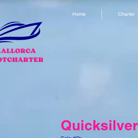
Home
Charter
Quicksilve