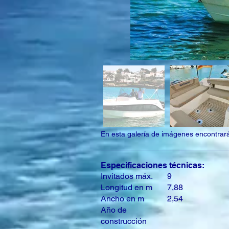
En esta galería de imágenes encontrará 
Especificaciones técnicas:
Invitados máx.
9
Longitud en m
7,88
Ancho en m
2,54
Año de
construcción