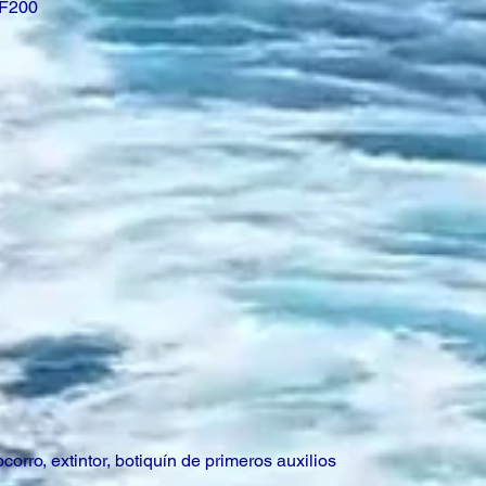
 F200
orro, extintor, botiquín de primeros auxilios