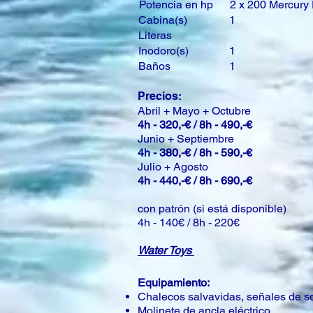
Potencia en hp
2 x 200 Mercury
Cabina(s)
1
Literas
Inodoro(s)
1
Baños
1
Precios:
Abril + Mayo + Octubre
4h - 320,-€ / 8h - 490,-€
Junio + Septiembre
4h - 380,-€ / 8h - 590,-€
Julio + Agosto
4h - 440,-€ / 8h - 690,-€
con patrón (si está disponible)
4h - 140€ / 8h - 220€
Water Toys
Equipamiento:
Chalecos salvavidas, señales de soc
Molinete de ancla eléctrico