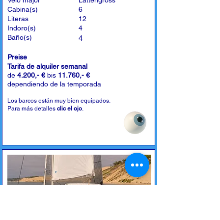
Velo major
Lattengross
Cabina(s)
6
Literas
12
Indoro(s)
4
Baño(s)
4
Preise
Tarifa de alquiler semanal
de
4.200,- €
bis
11.760,- €
dependiendo de la temporada
Los barcos están muy bien equipados.
Para más detalles
clic el ojo
.