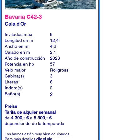
Bavaria C42-3
Cala d'Or
Invitados máx.
8
Longitud en m
12,4
Ancho en m
4,3
Calado en m
2,1
Año de construcción
2023
Potencia en hp
57
Velo major
Rollgross
Cabina(s)
3
Literas
6
Indoro(s)
2
Baño(s)
2
Preise
Tarifa de alquiler semanal
de
4.300,- €
a
5.300,- €
dependiendo de la temporada
Los barcos están muy bien equipados.
Para más detalles
clic el ojo
.