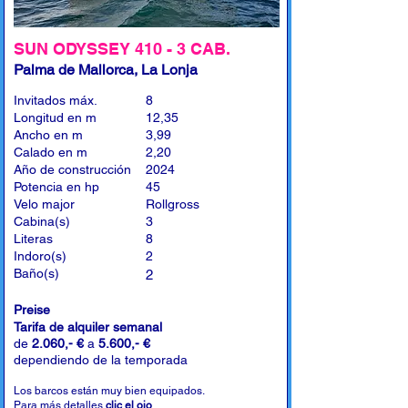
SUN ODYSSEY 410 - 3 CAB.
Palma de Mallorca, La Lonja
Invitados máx.
8
Longitud en m
12,35
Ancho en m
3,99
Calado en m
2,20
Año de construcción
2024
Potencia en hp
45
Velo major
Rollgross
Cabina(s)
3
Literas
8
Indoro(s)
2
Baño(s)
2
Preise
Tarifa de alquiler semanal
de
2.060,- €
a
5.600,- €
dependiendo de la temporada
Los barcos están muy bien equipados.
Para más detalles
clic el ojo
.