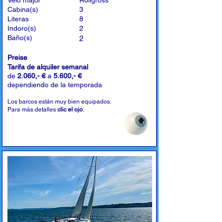
Velo major
Rollgross
Cabina(s)
3
Literas
8
Indoro(s)
2
Baño(s)
2
Preise
Tarifa de alquiler semanal
de
2.060,- €
a
5.600,- €
dependiendo de la temporada
Los barcos están muy bien equipados.
Para más detalles
clic el ojo
.