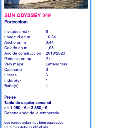
SUN ODYSSEY 349
Portocolom
Invitados máx.
6
Longitud en m
10,34
Ancho en m
3,44
Calado en m
1,98
Año de construcción
2019/2023
Potencia en hp
21
Velo major
Lattengross
Cabina(s)
3
Literas
6
Indoro(s)
1
Baño(s)
1
Preise
Tarifa de alquiler semanal
de
1.280,- €
a
3.360,- €
Dependiendo de la temporada
Los barcos están muy bien equipados.
Para más detalles
clic el ojo
.