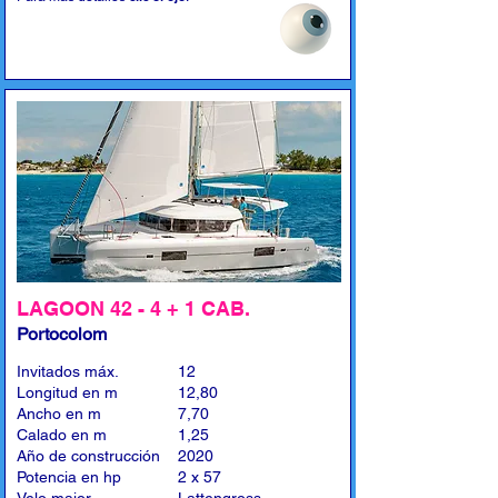
LAGOON 42 - 4 + 1 CAB.
Portocolom
Invitados máx.
12
Longitud en m
12,80
Ancho en m
7,70
Calado en m
1,25
Año de construcción
2020
Potencia en hp
2 x 57