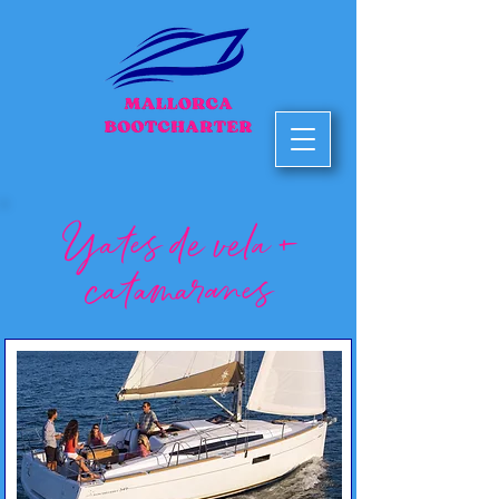
Yates de vela +
catamaranes