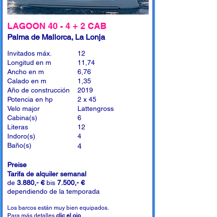
LAGOON 40 - 4 + 2 CAB
Palma de Mallorca, La Lonja
Invitados máx.
12
Longitud en m
11,74
Ancho en m
6,76
Calado en m
1,35
Año de construcción
2019
Potencia en hp
2 x 45
Velo major
Lattengross
Cabina(s)
6
Literas
12
Indoro(s)
4
Baño(s)
4
Preise
Tarifa de alquiler semanal
de
3.880,- €
bis
7.500,- €
dependiendo de la temporada
Los barcos están muy bien equipados.
Para más detalles
clic el ojo
.