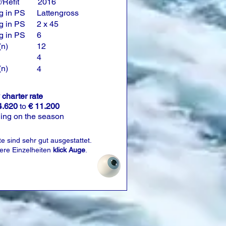
/Refit
2016
g in PS
Lattengross
g in PS
2 x 45
g in PS
6
(n)
12
4
(n)
4
charter rate
4.620
to
€ 11.200
ing on the season
e sind sehr gut ausgestattet.
tere Einzelheiten
klick Auge
.