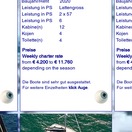
Baujahr/Refit
2020
Baujahr
Leistung in PS
Lattengross
Leistun
Leistung in PS
2 x 57
Leistun
Leistung in PS
6
Leistun
Kabine(n)
12
Kabine
Kojen
4
Kojen
Toilette(n)
Toilette
4
Preise
Preise
Weekly charter rate
Weekly 
from
€ 4.200
to
€ 11.760
from
€ 
depending on the season
depend
Die Boote sind sehr gut ausgestattet.
Die Boot
Für weitere Einzelheiten
klick Auge
.
Für wei