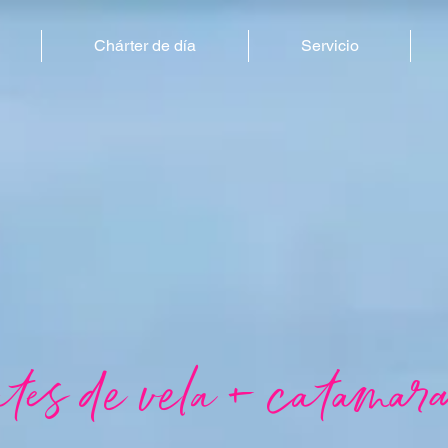
Chárter de día
Servicio
es de vela + catamar