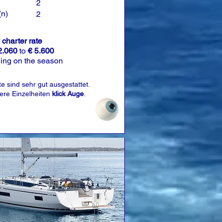
2
(n)
2
charter rate
2.060
to
€ 5.600
ing on the season
e sind sehr gut ausgestattet.
tere Einzelheiten
klick Auge
.