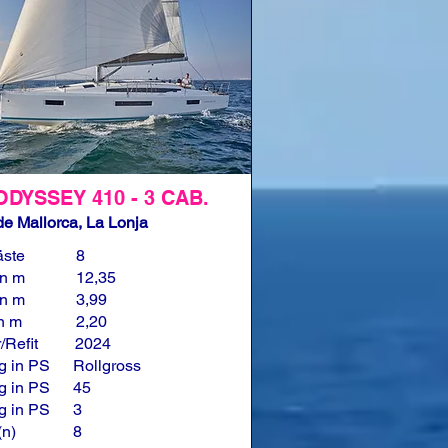
ODYSSEY 410 - 3 CAB.
e Mallorca, La Lonja
äste
8
in m
12,35
in m
3,99
in m
2,20
/Refit
2024
g in PS
Rollgross
g in PS
45
g in PS
3
(n)
8