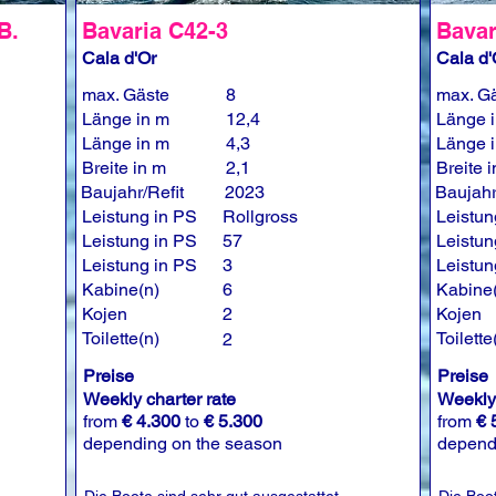
B.
Bavaria C42-3
Bavar
Cala d'Or
Cala d'
max. Gäste
8
max. G
Länge in m
12,4
Länge 
Länge in m
4,3
Länge 
Breite in m
2,1
Breite 
Baujahr/Refit
2023
Baujahr
Leistung in PS
Rollgross
Leistun
Leistung in PS
57
Leistun
Leistung in PS
3
Leistun
Kabine(n)
6
Kabine
Kojen
2
Kojen
Toilette(n)
Toilette
2
Preise
Preise
Weekly charter rate
Weekly 
from
€ 4.300
to
€ 5.300
from
€ 
depending on the season
depend