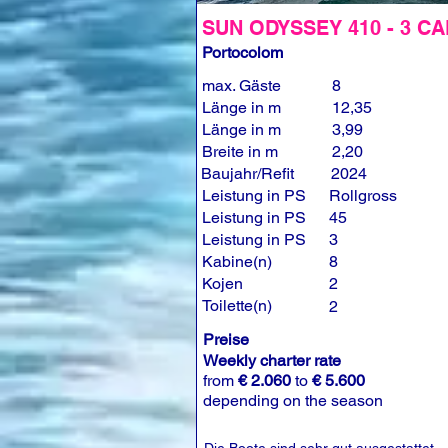
SUN ODYSSEY 410 - 3 CA
Portocolom
max. Gäste
8
Länge in m
12,35
Länge in m
3,99
Breite in m
2,20
Baujahr/Refit
2024
Leistung in PS
Rollgross
Leistung in PS
45
Leistung in PS
3
Kabine(n)
8
Kojen
2
Toilette(n)
2
Preise
Weekly charter rate
from
€ 2.060
to
€ 5.600
depending on the season