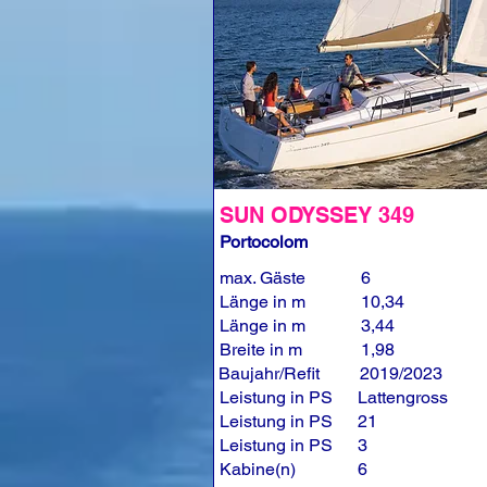
SUN ODYSSEY 349
Portocolom
max. Gäste
6
Länge in m
10,34
Länge in m
3,44
Breite in m
1,98
Baujahr/Refit
2019/2023
Leistung in PS
Lattengross
Leistung in PS
21
Leistung in PS
3
Kabine(n)
6