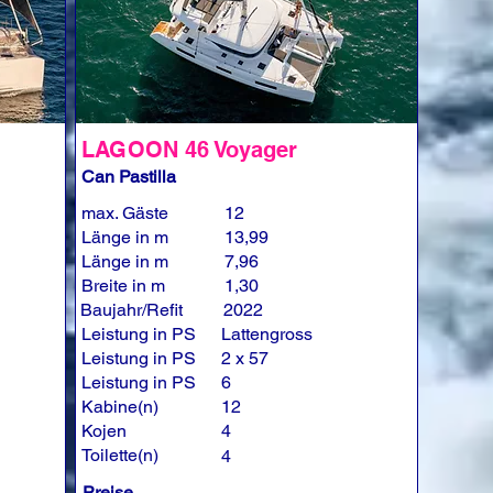
LAGOON 46 Voyager
Can Pastilla
max. Gäste
12
Länge in m
13,99
Länge in m
7,96
Breite in m
1,30
Baujahr/Refit
2022
Leistung in PS
Lattengross
Leistung in PS
2 x 57
Leistung in PS
6
Kabine(n)
12
Kojen
4
Toilette(n)
4
Preise