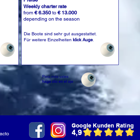
Weekly charter rate
from
€ 6.350
to
€ 13.000
depending on the season
Die Boote sind sehr gut ausgestattet.
Für weitere Einzelheiten
klick Auge
.
Para más yates
haga clic en el ojo
acto