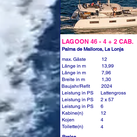
LAGOON 46 - 4 + 2 CAB.
Palma de Mallorca, La Lonja
max. Gäste
12
Länge in m
13,99
Länge in m
7,96
Breite in m
1,30
Baujahr/Refit
2024
Leistung in PS
Lattengross
Leistung in PS
2 x 57
Leistung in PS
6
Kabine(n)
12
Kojen
4
Toilette(n)
4
Preise