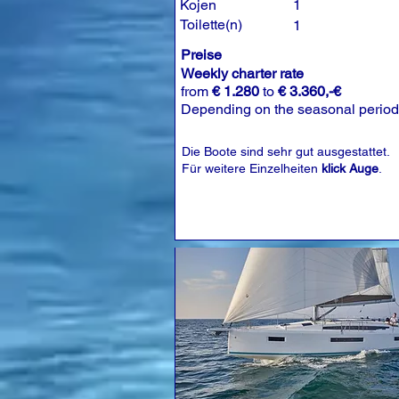
Kojen
1
Toilette(n)
1
Preise
Weekly charter rate
from
€ 1.280
to
€ 3.360,-€
Depending on the seasonal period
Die Boote sind sehr gut ausgestattet.
Für weitere Einzelheiten
klick Auge
.