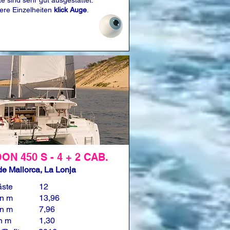
e sind sehr gut ausgestattet.
tere Einzelheiten
klick Auge
.
N 450 S - 4 + 2 CAB.
e Mallorca, La Lonja
äste
12
in m
13,96
in m
7,96
in m
1,30