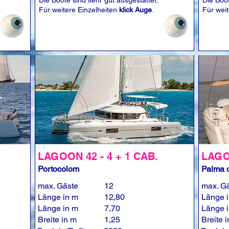
Die Boote sind sehr gut ausgestattet.
Die Boot
Für weitere Einzelheiten
klick Auge
.
Für wei
LAGOON 42 - 4 + 1 CAB.
LAGOO
Portocolom
Palma d
max. Gäste
12
max. G
Länge in m
12,80
Länge 
Länge in m
7,70
Länge 
Breite in m
1,25
Breite 