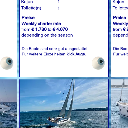
Kojen
1
Kojen
Toilette(n)
Toilette
1
Preise
Preise
Weekly charter rate
Weekly 
from
€ 1.780
to
€ 4.670
from
€ 
depending on the season
depend
Die Boote sind sehr gut ausgestattet.
Die Boot
Für weitere Einzelheiten
klick Auge
.
Für wei