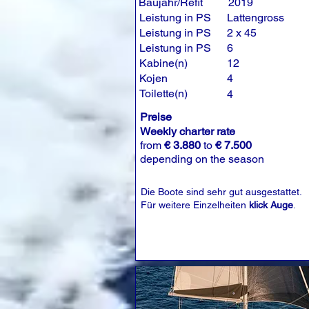
Baujahr/Refit
2019
Leistung in PS
Lattengross
Leistung in PS
2 x 45
Leistung in PS
6
Kabine(n)
12
Kojen
4
Toilette(n)
4
Preise
Weekly charter rate
from
€ 3.880
to
€ 7.500
depending on the season
Die Boote sind sehr gut ausgestattet.
Für weitere Einzelheiten
klick Auge
.