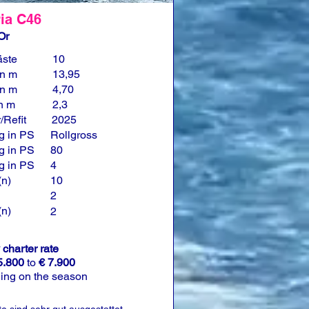
ia C46
Or
äste
10
in m
13,95
in m
4,70
in m
2,3
/Refit
2025
g in PS
Rollgross
g in PS
80
g in PS
4
(n)
10
2
(n)
2
charter rate
5.800
to
€ 7.900
ing on the season