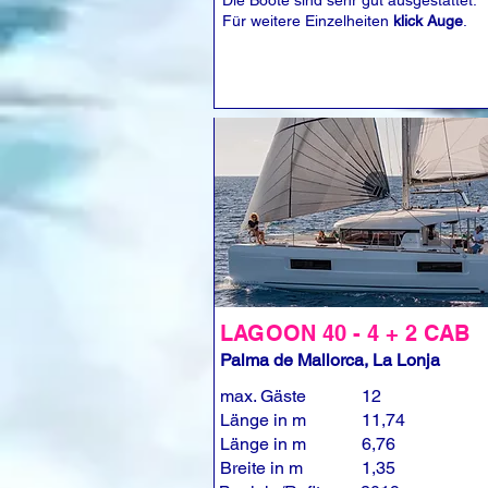
Die Boote sind sehr gut ausgestattet.
Für weitere Einzelheiten
klick Auge
.
LAGOON 40 - 4 + 2 CAB
Palma de Mallorca, La Lonja
max. Gäste
12
Länge in m
11,74
Länge in m
6,76
Breite in m
1,35