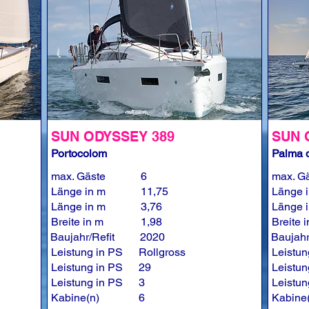
SUN ODYSSEY 389
SUN 
Portocolom
Palma d
max. Gäste
6
max. G
Länge in m
11,75
Länge 
Länge in m
3,76
Länge 
Breite in m
1,98
Breite 
Baujahr/Refit
2020
Baujahr
Leistung in PS
Rollgross
Leistun
Leistung in PS
29
Leistun
Leistung in PS
3
Leistun
Kabine(n)
6
Kabine