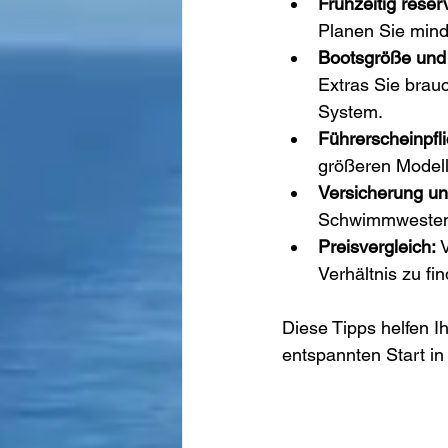
Frühzeitig reser
Planen Sie mind
Bootsgröße und 
Extras Sie brau
System.
Führerscheinpfli
größeren Modell
Versicherung un
Schwimmwesten f
Preisvergleich:
 
Verhältnis zu fi
Diese Tipps helfen 
entspannten Start in