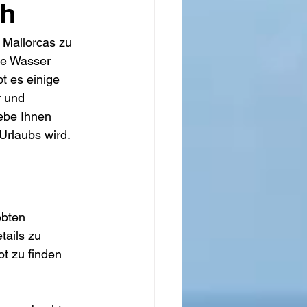
ch
 Mallorcas zu 
ne Wasser 
t es einige 
r und 
ebe Ihnen 
Urlaubs wird.
ebten 
tails zu 
t zu finden 