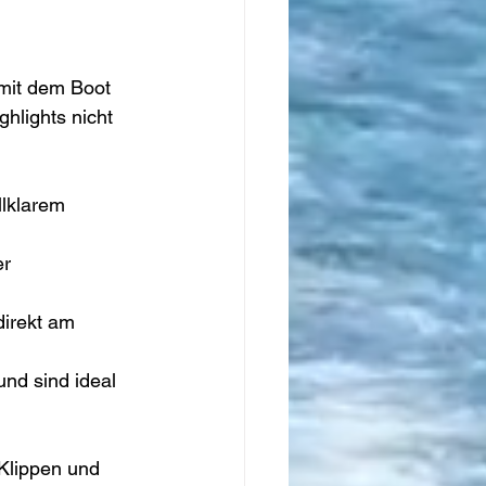
 mit dem Boot 
hlights nicht 
llklarem 
r 
direkt am 
nd sind ideal 
Klippen und 