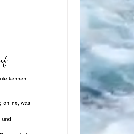
uf
äufe kennen. 
g online, was 
 und 