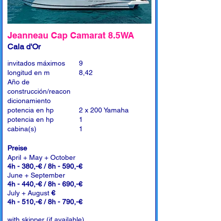
Jeanneau Cap Camarat 8.5WA
Cala d'Or
invitados máximos
9
longitud en m
8,42
Año de
construcción/reacon
dicionamiento
potencia en hp
2 x 200 Yamaha
potencia en hp
1
cabina(s)
1
Preise
April + May + October
4h - 380,-€ / 8h - 590,-€
June + September
4h - 440,-€ / 8h - 690,-€
July + August
€
4h - 510,-€ / 8h - 790,-€
with skipper (if available)