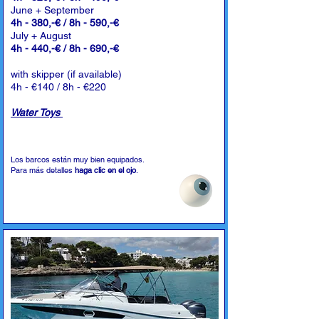
June + September
4h - 380,-€ / 8h - 590,-€
July + August
4h - 440,-€ / 8h - 690,-€
with skipper (if available)
4h - €140 / 8h - €220
Water Toys
Los barcos están muy bien equipados.
Para más detalles
haga clic en el ojo
.