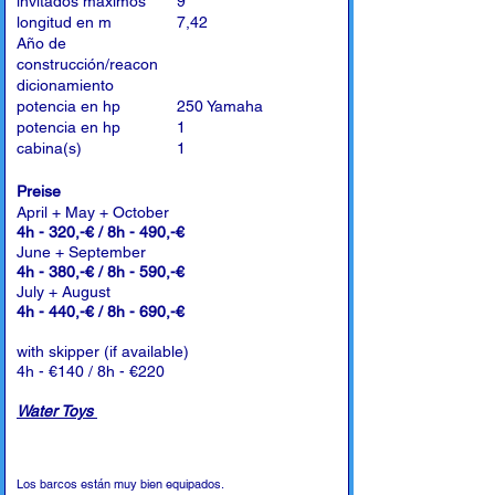
invitados máximos
9
longitud en m
7,42
Año de
construcción/reacon
dicionamiento
potencia en hp
250 Yamaha
potencia en hp
1
cabina(s)
1
Preise
April + May + October
4h - 320,-€ / 8h - 490,-€
June + September
4h - 380,-€ / 8h - 590,-€
July + August
4h - 440,-€ / 8h - 690,-€
with skipper (if available)
4h - €140 / 8h - €220
Water Toys
Los barcos están muy bien equipados.