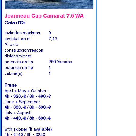
Jeanneau Cap Camarat 7.5 WA
Cala d'Or
invitados máximos
9
longitud en m
7,42
Año de
construcción/reacon
dicionamiento
potencia en hp
250 Yamaha
potencia en hp
1
cabina(s)
1
Preise
April + May + October
4h - 320,-€ / 8h - 490,-€
June + September
4h - 380,-€ / 8h - 590,-€
July + August
4h - 440,-€ / 8h - 690,-€
with skipper (if available)
4h - €140 / 8h - €220