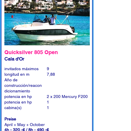
Quicksilver 805 Open
Cala d'Or
invitados máximos
9
longitud en m
7,88
Año de
construcción/reacon
dicionamiento
potencia en hp
2 x 200 Mercury F200
potencia en hp
1
cabina(s)
1
Preise
April + May + October
4h - 320,-€ / 8h - 490,-€