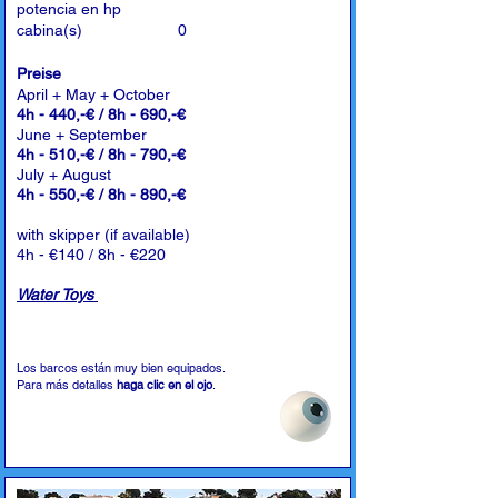
potencia en hp
cabina(s)
0
Preise
April + May + October
4h - 440,-€ / 8h - 690,-€
June + September
4h - 510,-€ / 8h - 790,-€
July + August
4h - 550,-€ / 8h - 890,-€
with skipper (if available)
4h - €140 / 8h - €220
Water Toys
Los barcos están muy bien equipados.
Para más detalles
haga clic en el ojo
.