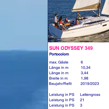
SUN ODYSSEY 349
Portocolom
max. Gäste
6
Länge in m
10,34
Länge in m
3,44
Breite in m
1,98
Baujahr/Refit
2019/2023
Leistung in PS
Lattengross
Leistung in PS
21
Leistung in PS
3