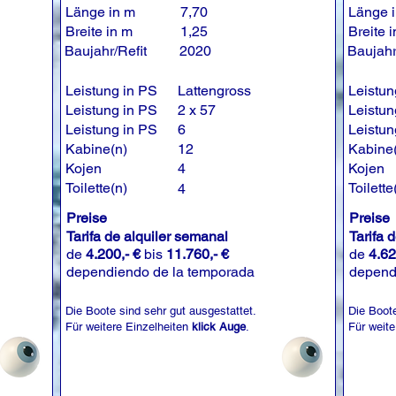
Länge in m
7,70
Länge 
Breite in m
1,25
Breite 
Baujahr/Refit
2020
Baujahr
Leistung in PS
Lattengross
Leistun
Leistung in PS
2 x 57
Leistun
Leistung in PS
6
Leistun
Kabine(n)
12
Kabine
Kojen
4
Kojen
Toilette(n)
Toilette
4
Preise
Preise
Tarifa de alquiler semanal
Tarifa 
de
4.200,- €
bis
11.760,- €
de
4.62
dependiendo de la temporada
depend
Die Boote sind sehr gut ausgestattet.
Die Boote
Für weitere Einzelheiten
klick Auge
.
Für weite