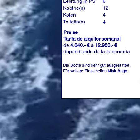
Leistung in PS
6
Kabine(n)
12
Kojen
4
Toilette(n)
4
Preise
Tarifa de alquiler semanal
de
4.640,- €
a
12.950,- €
dependiendo de la temporada
Die Boote sind sehr gut ausgestattet.
Für weitere Einzelheiten
klick Auge
.