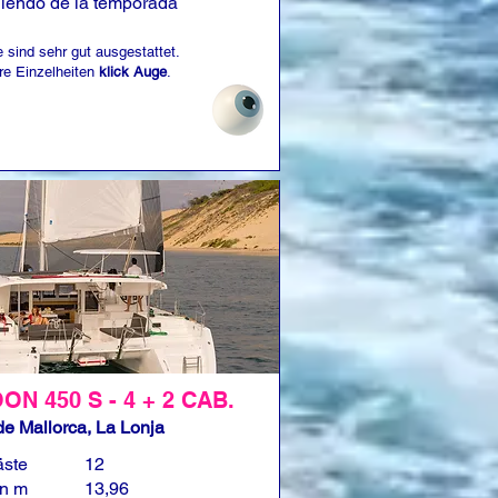
iendo de la temporada
 sind sehr gut ausgestattet.
re Einzelheiten
klick Auge
.
N 450 S - 4 + 2 CAB.
e Mallorca, La Lonja
äste
12
in m
13,96