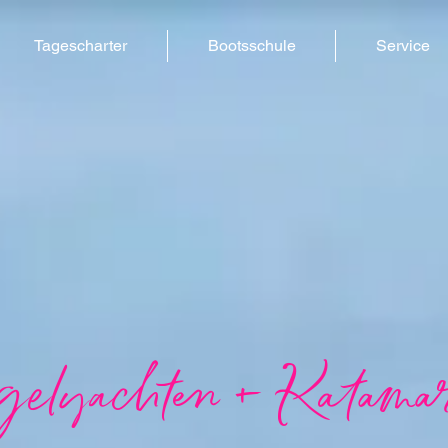
Tagescharter
Bootsschule
Service
elyachten + Katama