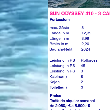
SUN ODYSSEY 410 - 3 CA
Portocolom
max. Gäste
8
Länge in m
12,35
Länge in m
3,99
Breite in m
2,20
Baujahr/Refit
2024
Leistung in PS
Rollgross
Leistung in PS
45
Leistung in PS
3
Kabine(n)
8
Kojen
2
Toilette(n)
2
Preise
Tarifa de alquiler semanal
de
2.060,- €
a
5.600,- €