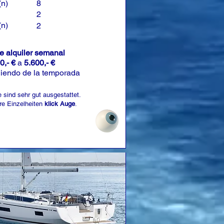
(n)
8
2
(n)
2
de alquiler semanal
0,- €
a
5.600,- €
iendo de la temporada
 sind sehr gut ausgestattet.
re Einzelheiten
klick Auge
.