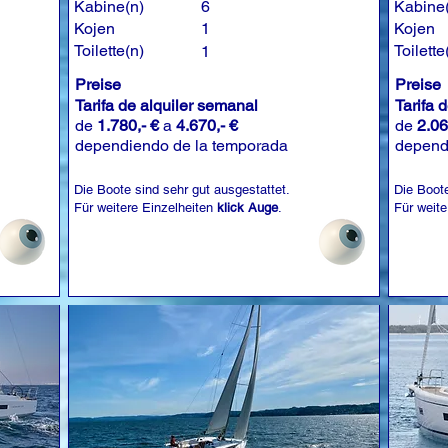
Kabine(n)
6
Kabine
Kojen
1
Kojen
Toilette(n)
Toilette
1
Preise
Preise
Tarifa de alquiler semanal
Tarifa 
de
1.780,- €
a
4.670,- €
de
2.06
dependiendo de la temporada
depend
Die Boote sind sehr gut ausgestattet.
Die Boote
Für weitere Einzelheiten
klick Auge
.
Für weite