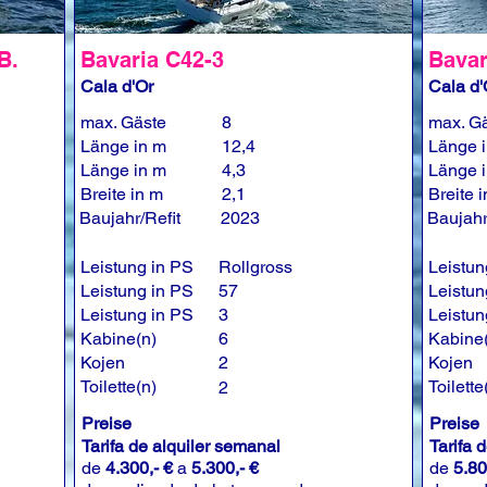
B.
Bavaria C42-3
Bavar
Cala d'Or
Cala d'
max. Gäste
8
max. G
Länge in m
12,4
Länge 
Länge in m
4,3
Länge 
Breite in m
2,1
Breite 
Baujahr/Refit
2023
Baujahr
Leistung in PS
Rollgross
Leistun
Leistung in PS
57
Leistun
Leistung in PS
3
Leistun
Kabine(n)
6
Kabine
Kojen
2
Kojen
Toilette(n)
Toilette
2
Preise
Preise
Tarifa de alquiler semanal
Tarifa 
de
4.300,- €
a
5.300,- €
de
5.80