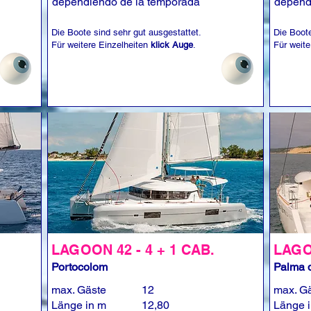
dependiendo de la temporada
depend
Die Boote sind sehr gut ausgestattet.
Die Boote
Für weitere Einzelheiten
klick Auge
.
Für weite
LAGOON 42 - 4 + 1 CAB.
LAGOO
Portocolom
Palma d
max. Gäste
12
max. G
Länge in m
12,80
Länge 