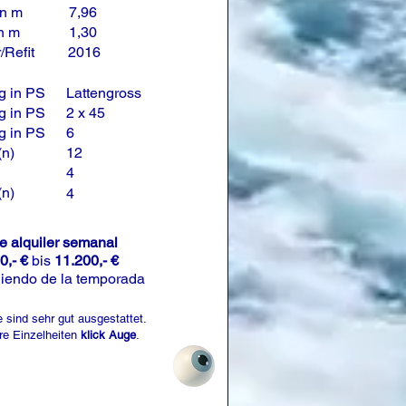
in m
7,96
in m
1,30
/Refit
2016
g in PS
Lattengross
g in PS
2 x 45
g in PS
6
(n)
12
4
(n)
4
de alquiler semanal
0,- €
bis
11.200,- €
iendo de la temporada
 sind sehr gut ausgestattet.
re Einzelheiten
klick Auge
.