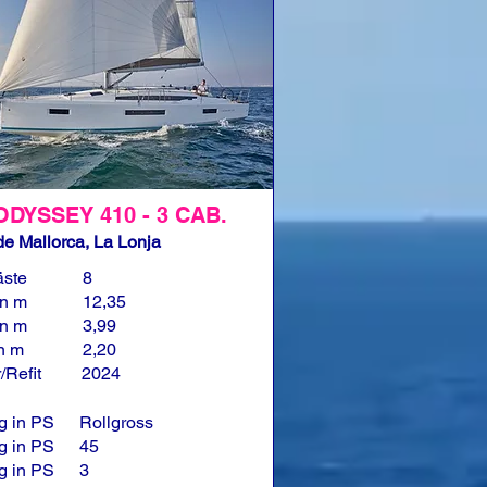
ODYSSEY 410 - 3 CAB.
e Mallorca, La Lonja
äste
8
in m
12,35
in m
3,99
in m
2,20
/Refit
2024
g in PS
Rollgross
g in PS
45
g in PS
3