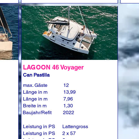
LAGOON 46 Voyager
Can Pastilla
max. Gäste
12
Länge in m
13,99
Länge in m
7,96
Breite in m
1,30
Baujahr/Refit
2022
Leistung in PS
Lattengross
Leistung in PS
2 x 57