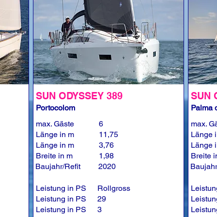
SUN ODYSSEY 389
SUN 
Portocolom
Palma d
max. Gäste
6
max. G
Länge in m
11,75
Länge 
Länge in m
3,76
Länge 
Breite in m
1,98
Breite 
Baujahr/Refit
2020
Baujahr
Leistung in PS
Rollgross
Leistun
Leistung in PS
29
Leistun
Leistung in PS
3
Leistun