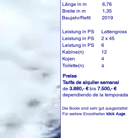
Länge in m
6,76
Breite in m
1,35
Baujahr/Refit
2019
Leistung in PS
Lattengross
Leistung in PS
2 x 45
Leistung in PS
6
Kabine(n)
12
Kojen
4
Toilette(n)
4
Preise
Tarifa de alquiler semanal
de
3.880,- €
bis
7.500,- €
dependiendo de la temporada
Die Boote sind sehr gut ausgestattet.
Für weitere Einzelheiten
klick Auge
.