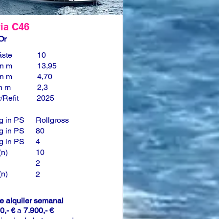
ia C46
Or
äste
10
in m
13,95
in m
4,70
in m
2,3
/Refit
2025
g in PS
Rollgross
g in PS
80
g in PS
4
(n)
10
2
(n)
2
de alquiler semanal
0,- €
a
7.900,- €