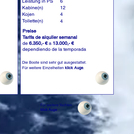
Leistung in PS
6
Kabine(n)
12
Kojen
4
Toilette(n)
4
Preise
Tarifa de alquiler semanal
de
6.350,- €
a
13.000,- €
dependiendo de la temporada
Die Boote sind sehr gut ausgestattet.
Für weitere Einzelheiten
klick Auge
.
Für weitere Yachten
klick Auge