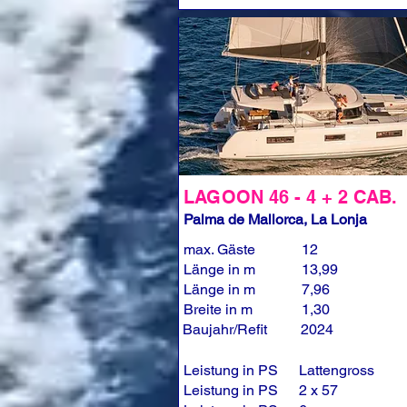
LAGOON 46 - 4 + 2 CAB.
Palma de Mallorca, La Lonja
max. Gäste
12
Länge in m
13,99
Länge in m
7,96
Breite in m
1,30
Baujahr/Refit
2024
Leistung in PS
Lattengross
Leistung in PS
2 x 57