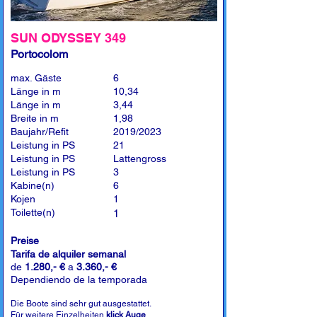
SUN ODYSSEY 349
Portocolom
max. Gäste
6
Länge in m
10,34
Länge in m
3,44
Breite in m
1,98
Baujahr/Refit
2019/2023
Leistung in PS
21
Leistung in PS
Lattengross
Leistung in PS
3
Kabine(n)
6
Kojen
1
Toilette(n)
1
Preise
Tarifa de alquiler semanal
de
1.280,- €
a
3.360,- €
Dependiendo de la temporada
Die Boote sind sehr gut ausgestattet.
Für weitere Einzelheiten
klick Auge
.