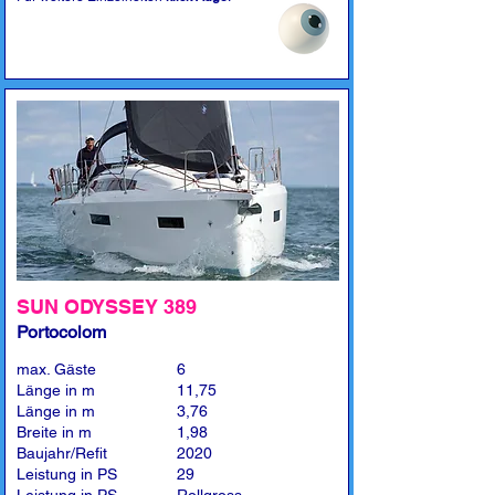
SUN ODYSSEY 389
Portocolom
max. Gäste
6
Länge in m
11,75
Länge in m
3,76
Breite in m
1,98
Baujahr/Refit
2020
Leistung in PS
29