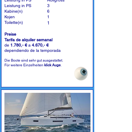
Leistung in PS
Rollgross
Leistung in PS
3
Kabine(n)
6
Kojen
1
Toilette(n)
1
Preise
Tarifa de alquiler semanal
de
1.780,- €
a
4.670,- €
dependiendo de la temporada
Die Boote sind sehr gut ausgestattet.
Für weitere Einzelheiten
klick Auge
.