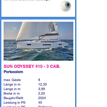
SUN ODYSSEY 410 - 3 CAB.
Portocolom
max. Gäste
8
Länge in m
12,35
Länge in m
3,99
Breite in m
2,20
Baujahr/Refit
2024
Leistung in PS
45