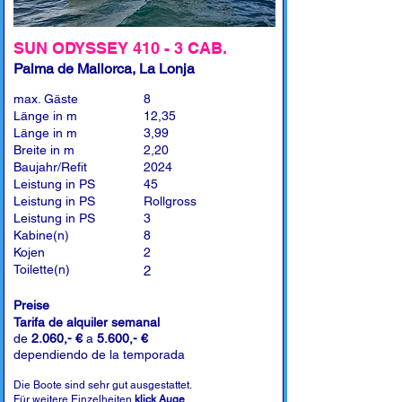
SUN ODYSSEY 410 - 3 CAB.
Palma de Mallorca, La Lonja
max. Gäste
8
Länge in m
12,35
Länge in m
3,99
Breite in m
2,20
Baujahr/Refit
2024
Leistung in PS
45
Leistung in PS
Rollgross
Leistung in PS
3
Kabine(n)
8
Kojen
2
Toilette(n)
2
Preise
Tarifa de alquiler semanal
de
2.060,- €
a
5.600,- €
dependiendo de la temporada
Die Boote sind sehr gut ausgestattet.
Für weitere Einzelheiten
klick Auge
.