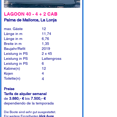
LAGOON 40 - 4 + 2 CAB
Palma de Mallorca, La Lonja
max. Gäste
12
Länge in m
11,74
Länge in m
6,76
Breite in m
1,35
Baujahr/Refit
2019
Leistung in PS
2 x 45
Leistung in PS
Lattengross
Leistung in PS
6
Kabine(n)
12
Kojen
4
Toilette(n)
4
Preise
Tarifa de alquiler semanal
de
3.880,- €
bis
7.500,- €
dependiendo de la temporada
Die Boote sind sehr gut ausgestattet.
Für weitere Einzelheiten
klick Auge
.