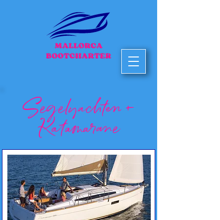
Segelyachten +
Katamarane