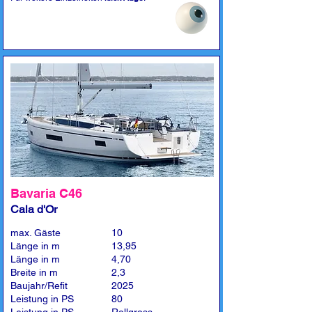
Bavaria C46
Cala d'Or
max. Gäste
10
Länge in m
13,95
Länge in m
4,70
Breite in m
2,3
Baujahr/Refit
2025
Leistung in PS
80