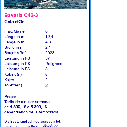
Bavaria C42-3
Cala d'Or
max. Gäste
8
Länge in m
12,4
Länge in m
4,3
Breite in m
2,1
Baujahr/Refit
2023
Leistung in PS
57
Leistung in PS
Rollgross
Leistung in PS
3
Kabine(n)
6
Kojen
2
Toilette(n)
2
Preise
Tarifa de alquiler semanal
de
4.300,- €
a
5.300,- €
dependiendo de la temporada
Die Boote sind sehr gut ausgestattet.
Für weitere Einzelheiten
klick Auge
.