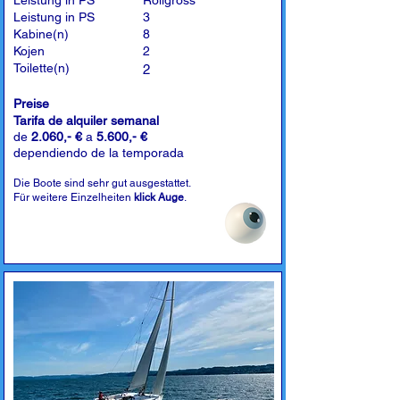
Leistung in PS
Rollgross
Leistung in PS
3
Kabine(n)
8
Kojen
2
Toilette(n)
2
Preise
Tarifa de alquiler semanal
de
2.060,- €
a
5.600,- €
dependiendo de la temporada
Die Boote sind sehr gut ausgestattet.
Für weitere Einzelheiten
klick Auge
.