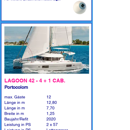
LAGOON 42 - 4 + 1 CAB.
Portocolom
max. Gäste
12
Länge in m
12,80
Länge in m
7,70
Breite in m
1,25
Baujahr/Refit
2020
Leistung in PS
2 x 57