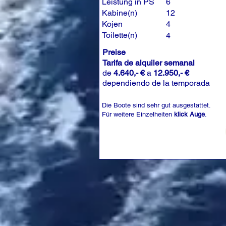
Leistung in PS
6
Kabine(n)
12
Kojen
4
Toilette(n)
4
Preise
Tarifa de alquiler semanal
de
4.640,- €
a
12.950,- €
dependiendo de la temporada
Die Boote sind sehr gut ausgestattet.
Für weitere Einzelheiten
klick Auge
.