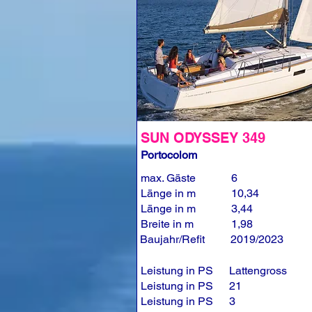
SUN ODYSSEY 349
Portocolom
max. Gäste
6
Länge in m
10,34
Länge in m
3,44
Breite in m
1,98
Baujahr/Refit
2019/2023
Leistung in PS
Lattengross
Leistung in PS
21
Leistung in PS
3