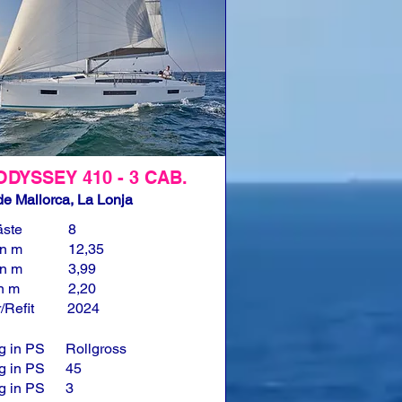
ODYSSEY 410 - 3 CAB.
e Mallorca, La Lonja
äste
8
in m
12,35
in m
3,99
in m
2,20
/Refit
2024
g in PS
Rollgross
g in PS
45
g in PS
3