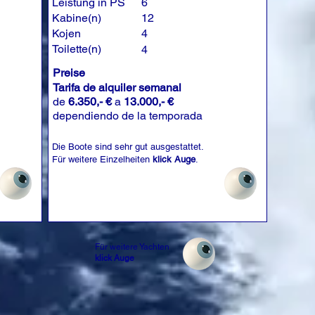
Leistung in PS
6
Kabine(n)
12
Kojen
4
Toilette(n)
4
Preise
Tarifa de alquiler semanal
de
6.350,- €
a
13.000,- €
dependiendo de la temporada
Die Boote sind sehr gut ausgestattet.
Für weitere Einzelheiten
klick Auge
.
Für weitere Yachten
klick Auge