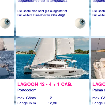
dependiendo de la temporada
depend
Die Boote sind sehr gut ausgestattet.
Die Boote
Für weitere Einzelheiten
klick Auge
.
Für weite
LAGOON 42 - 4 + 1 CAB.
LAGOO
Portocolom
Palma d
max. Gäste
12
max. G
Länge in m
12,80
Länge 