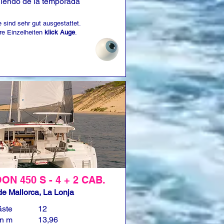
iendo de la temporada
 sind sehr gut ausgestattet.
re Einzelheiten
klick Auge
.
N 450 S - 4 + 2 CAB.
e Mallorca, La Lonja
äste
12
in m
13,96