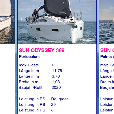
SUN ODYSSEY 389
SUN 
Portocolom
Palma d
max. Gäste
6
max. G
Länge in m
11,75
Länge 
Länge in m
3,76
Länge 
Breite in m
1,98
Breite 
Baujahr/Refit
2020
Baujahr
Leistung in PS
Rollgross
Leistun
Leistung in PS
29
Leistun
Leistung in PS
3
Leistun