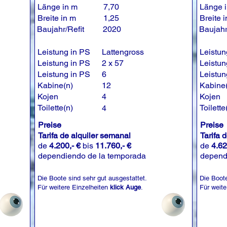
Länge in m
7,70
Länge 
Breite in m
1,25
Breite 
Baujahr/Refit
2020
Baujahr
Leistung in PS
Lattengross
Leistun
Leistung in PS
2 x 57
Leistun
Leistung in PS
6
Leistun
Kabine(n)
12
Kabine
Kojen
4
Kojen
Toilette(n)
Toilette
4
Preise
Preise
Tarifa de alquiler semanal
Tarifa 
de
4.200,- €
bis
11.760,- €
de
4.62
dependiendo de la temporada
depend
Die Boote sind sehr gut ausgestattet.
Die Boote
Für weitere Einzelheiten
klick Auge
.
Für weite