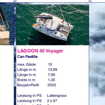
LAGOON 46 Voyager
Can Pastilla
max. Gäste
12
Länge in m
13,99
Länge in m
7,96
Breite in m
1,30
Baujahr/Refit
2022
Leistung in PS
Lattengross
Leistung in PS
2 x 57