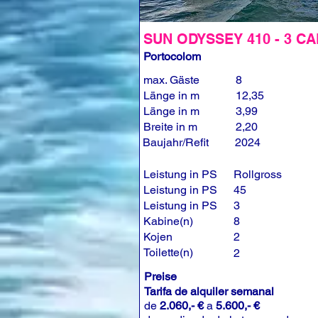
SUN ODYSSEY 410 - 3 CA
Portocolom
max. Gäste
8
Länge in m
12,35
Länge in m
3,99
Breite in m
2,20
Baujahr/Refit
2024
Leistung in PS
Rollgross
Leistung in PS
45
Leistung in PS
3
Kabine(n)
8
Kojen
2
Toilette(n)
2
Preise
Tarifa de alquiler semanal
de
2.060,- €
a
5.600,- €