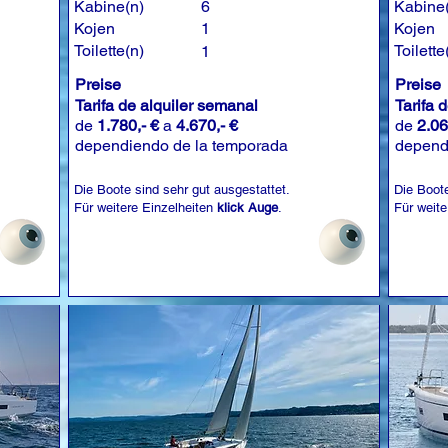
Kabine(n)
6
Kabine
Kojen
1
Kojen
Toilette(n)
Toilette
1
Preise
Preise
Tarifa de alquiler semanal
Tarifa 
de
1.780,- €
a
4.670,- €
de
2.06
dependiendo de la temporada
depend
Die Boote sind sehr gut ausgestattet.
Die Boote
Für weitere Einzelheiten
klick Auge
.
Für weite