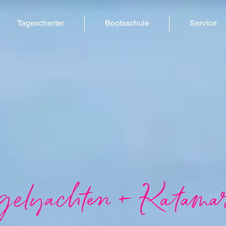
Tagescharter
Bootsschule
Service
elyachten + Katama