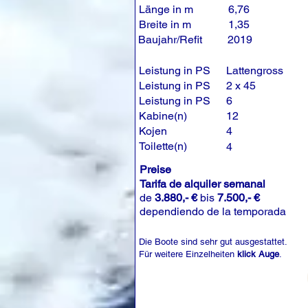
Länge in m
6,76
Breite in m
1,35
Baujahr/Refit
2019
Leistung in PS
Lattengross
Leistung in PS
2 x 45
Leistung in PS
6
Kabine(n)
12
Kojen
4
Toilette(n)
4
Preise
Tarifa de alquiler semanal
de
3.880,- €
bis
7.500,- €
dependiendo de la temporada
Die Boote sind sehr gut ausgestattet.
Für weitere Einzelheiten
klick Auge
.