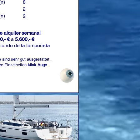
(n)
8
2
(n)
2
de alquiler semanal
0,- €
a
5.600,- €
iendo de la temporada
 sind sehr gut ausgestattet.
re Einzelheiten
klick Auge
.