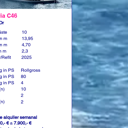
ia C46
Or
äste
10
in m
13,95
in m
4,70
in m
2,3
/Refit
2025
g in PS
Rollgross
g in PS
80
g in PS
4
(n)
10
2
(n)
2
de alquiler semanal
0,- €
a
7.900,- €