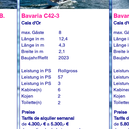
B.
Bavaria C42-3
Bavar
Cala d'Or
Cala d'
max. Gäste
8
max. G
Länge in m
12,4
Länge 
Länge in m
4,3
Länge 
Breite in m
2,1
Breite 
Baujahr/Refit
2023
Baujahr
Leistung in PS
Rollgross
Leistun
Leistung in PS
57
Leistun
Leistung in PS
3
Leistun
Kabine(n)
6
Kabine
Kojen
2
Kojen
Toilette(n)
Toilette
2
Preise
Preise
Tarifa de alquiler semanal
Tarifa 
de
4.300,- €
a
5.300,- €
de
5.80