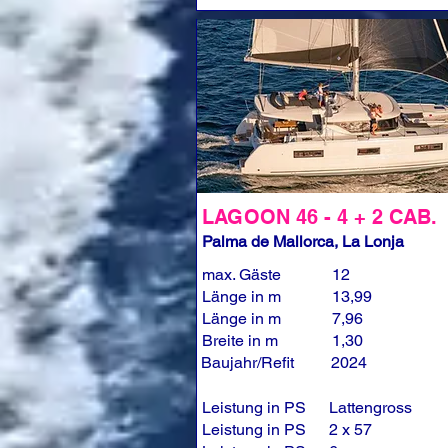
LAGOON 46 - 4 + 2 CAB.
Palma de Mallorca, La Lonja
max. Gäste
12
Länge in m
13,99
Länge in m
7,96
Breite in m
1,30
Baujahr/Refit
2024
Leistung in PS
Lattengross
Leistung in PS
2 x 57