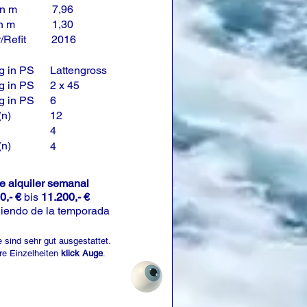
in m
7,96
in m
1,30
/Refit
2016
g in PS
Lattengross
g in PS
2 x 45
g in PS
6
(n)
12
4
(n)
4
de alquiler semanal
0,- €
bis
11.200,- €
iendo de la temporada
 sind sehr gut ausgestattet.
re Einzelheiten
klick Auge
.