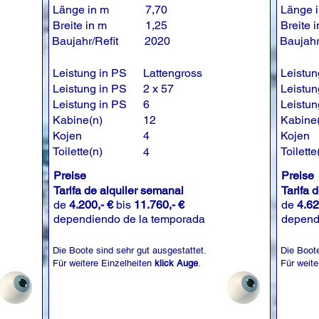
Länge in m
7,70
Länge 
Breite in m
1,25
Breite 
Baujahr/Refit
2020
Baujahr
Leistung in PS
Lattengross
Leistun
Leistung in PS
2 x 57
Leistun
Leistung in PS
6
Leistun
Kabine(n)
12
Kabine
Kojen
4
Kojen
Toilette(n)
Toilette
4
Preise
Preise
Tarifa de alquiler semanal
Tarifa 
de
4.200,- €
bis
11.760,- €
de
4.62
dependiendo de la temporada
depend
Die Boote sind sehr gut ausgestattet.
Die Boote
Für weitere Einzelheiten
klick Auge
.
Für weite