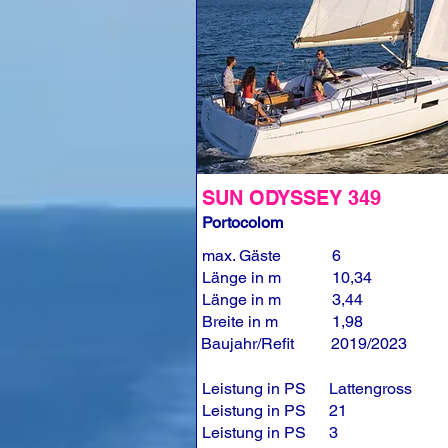
SUN ODYSSEY 349
Portocolom
max. Gäste
6
Länge in m
10,34
Länge in m
3,44
Breite in m
1,98
Baujahr/Refit
2019/2023
Leistung in PS
Lattengross
Leistung in PS
21
Leistung in PS
3