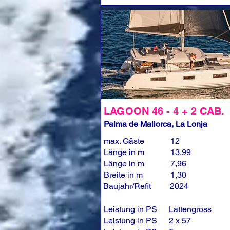
LAGOON 46 - 4 + 2 CAB.
Palma de Mallorca, La Lonja
max. Gäste
12
Länge in m
13,99
Länge in m
7,96
Breite in m
1,30
Baujahr/Refit
2024
Leistung in PS
Lattengross
Leistung in PS
2 x 57