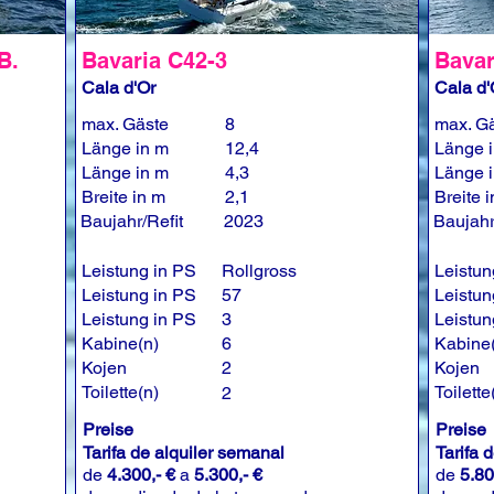
B.
Bavaria C42-3
Bavar
Cala d'Or
Cala d'
max. Gäste
8
max. G
Länge in m
12,4
Länge 
Länge in m
4,3
Länge 
Breite in m
2,1
Breite 
Baujahr/Refit
2023
Baujahr
Leistung in PS
Rollgross
Leistun
Leistung in PS
57
Leistun
Leistung in PS
3
Leistun
Kabine(n)
6
Kabine
Kojen
2
Kojen
Toilette(n)
Toilette
2
Preise
Preise
Tarifa de alquiler semanal
Tarifa 
de
4.300,- €
a
5.300,- €
de
5.80