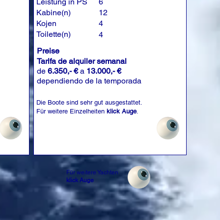
Leistung in PS
6
Kabine(n)
12
Kojen
4
Toilette(n)
4
Preise
Tarifa de alquiler semanal
de
6.350,- €
a
13.000,- €
dependiendo de la temporada
Die Boote sind sehr gut ausgestattet.
Für weitere Einzelheiten
klick Auge
.
Für weitere Yachten
klick Auge