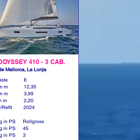
ODYSSEY 410 - 3 CAB.
e Mallorca, La Lonja
äste
8
in m
12,35
in m
3,99
in m
2,20
/Refit
2024
g in PS
Rollgross
g in PS
45
g in PS
3