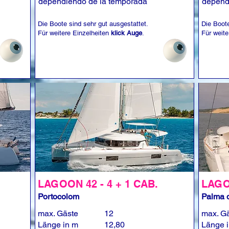
dependiendo de la temporada
depend
Die Boote sind sehr gut ausgestattet.
Die Boote
Für weitere Einzelheiten
klick Auge
.
Für weite
LAGOON 42 - 4 + 1 CAB.
LAGOO
Portocolom
Palma d
max. Gäste
12
max. G
Länge in m
12,80
Länge 