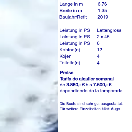
Länge in m
6,76
Breite in m
1,35
Baujahr/Refit
2019
Leistung in PS
Lattengross
Leistung in PS
2 x 45
Leistung in PS
6
Kabine(n)
12
Kojen
4
Toilette(n)
4
Preise
Tarifa de alquiler semanal
de
3.880,- €
bis
7.500,- €
dependiendo de la temporada
Die Boote sind sehr gut ausgestattet.
Für weitere Einzelheiten
klick Auge
.