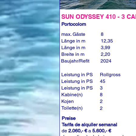
SUN ODYSSEY 410 - 3 CA
Portocolom
max. Gäste
8
Länge in m
12,35
Länge in m
3,99
Breite in m
2,20
Baujahr/Refit
2024
Leistung in PS
Rollgross
Leistung in PS
45
Leistung in PS
3
Kabine(n)
8
Kojen
2
Toilette(n)
2
Preise
Tarifa de alquiler semanal
de
2.060,- €
a
5.600,- €