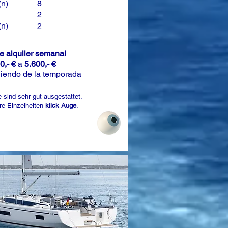
(n)
8
2
(n)
2
de alquiler semanal
0,- €
a
5.600,- €
iendo de la temporada
 sind sehr gut ausgestattet.
re Einzelheiten
klick Auge
.