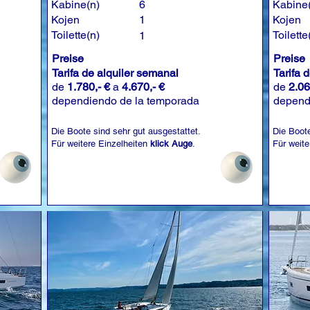
Kabine(n)
6
Kabine
Kojen
1
Kojen
Toilette(n)
Toilette
1
Preise
Preise
Tarifa de alquiler semanal
Tarifa 
de
1.780,- €
a
4.670,- €
de
2.06
dependiendo de la temporada
depend
Die Boote sind sehr gut ausgestattet.
Die Boote
Für weitere Einzelheiten
klick Auge
.
Für weite