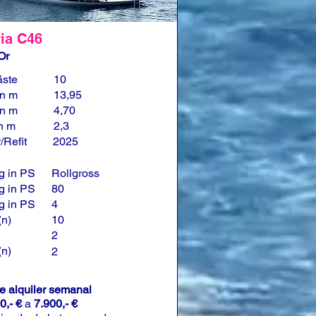
ia C46
Or
äste
10
in m
13,95
in m
4,70
in m
2,3
/Refit
2025
g in PS
Rollgross
g in PS
80
g in PS
4
(n)
10
2
(n)
2
de alquiler semanal
0,- €
a
7.900,- €