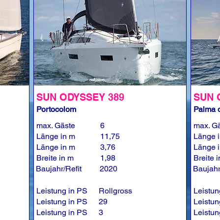
SUN ODYSSEY 389
SUN 
Portocolom
Palma d
max. Gäste
6
max. G
Länge in m
11,75
Länge 
Länge in m
3,76
Länge 
Breite in m
1,98
Breite 
Baujahr/Refit
2020
Baujahr
Leistung in PS
Rollgross
Leistun
Leistung in PS
29
Leistun
Leistung in PS
3
Leistun