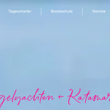
Tagescharter
Bootsschule
Service
elyachten + Katama