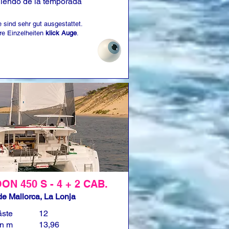
iendo de la temporada
 sind sehr gut ausgestattet.
re Einzelheiten
klick Auge
.
N 450 S - 4 + 2 CAB.
e Mallorca, La Lonja
äste
12
in m
13,96