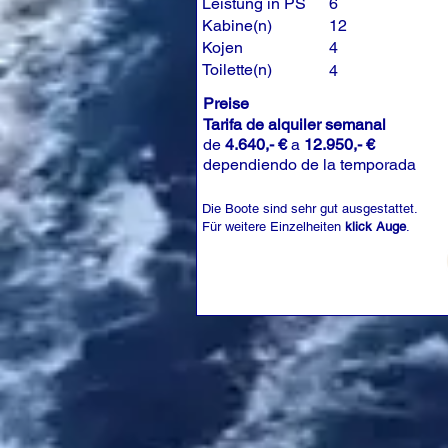
Leistung in PS
6
Kabine(n)
12
Kojen
4
Toilette(n)
4
Preise
Tarifa de alquiler semanal
de
4.640,- €
a
12.950,- €
dependiendo de la temporada
Die Boote sind sehr gut ausgestattet.
Für weitere Einzelheiten
klick Auge
.