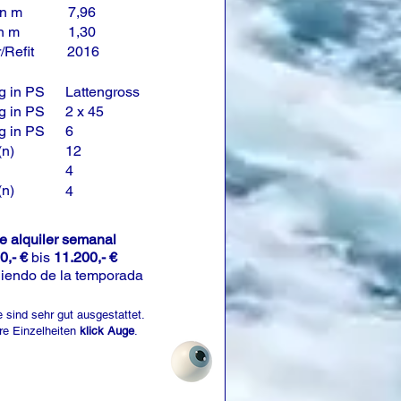
in m
7,96
in m
1,30
/Refit
2016
g in PS
Lattengross
g in PS
2 x 45
g in PS
6
(n)
12
4
(n)
4
de alquiler semanal
0,- €
bis
11.200,- €
iendo de la temporada
 sind sehr gut ausgestattet.
re Einzelheiten
klick Auge
.