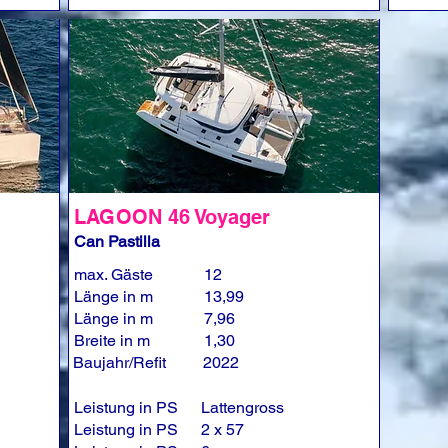
LAGOON 46 Voyager
Can Pastilla
max. Gäste
12
Länge in m
13,99
Länge in m
7,96
Breite in m
1,30
Baujahr/Refit
2022
Leistung in PS
Lattengross
Leistung in PS
2 x 57