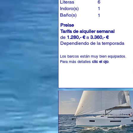
Literas
6
Indoro(s)
1
Baño(s)
1
Preise
Tarifa de alquiler semanal
de
1.280,- €
a
3.360,- €
Dependiendo de la temporada
Los barcos están muy bien equipados.
Para más detalles
clic el ojo
.