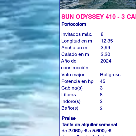
SUN ODYSSEY 410 - 3 CA
Portocolom
Invitados máx.
8
Longitud en m
12,35
Ancho en m
3,99
Calado en m
2,20
Año de
2024
construcción
Velo major
Rollgross
Potencia en hp
45
Cabina(s)
3
Literas
8
Indoro(s)
2
Baño(s)
2
Preise
Tarifa de alquiler semanal
de
2.060,- €
a
5.600,- €