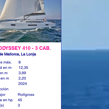
ODYSSEY 410 - 3 CAB.
e Mallorca, La Lonja
os máx.
8
ud en m
12,35
en m
3,99
 en m
2,20
2024
cción
jor
Rollgross
a en hp
45
(s)
3