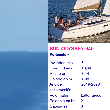
SUN ODYSSEY 349
Portocolom
Invitados máx.
6
Longitud en m
10,34
Ancho en m
3,44
Calado en m
1,98
Año de
2019/2023
construcción
Velo major
Lattengross
Potencia en hp
21
Cabina(s)
3