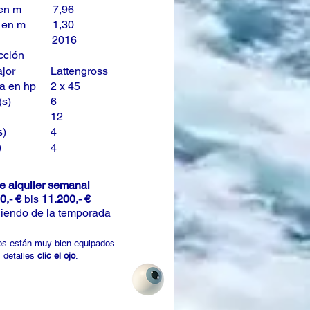
en m
7,96
 en m
1,30
2016
cción
jor
Lattengross
a en hp
2 x 45
(s)
6
12
s)
4
)
4
de alquiler semanal
0,- €
bis
11.200,- €
iendo de la temporada
os están muy bien equipados.
 detalles
clic el ojo
.