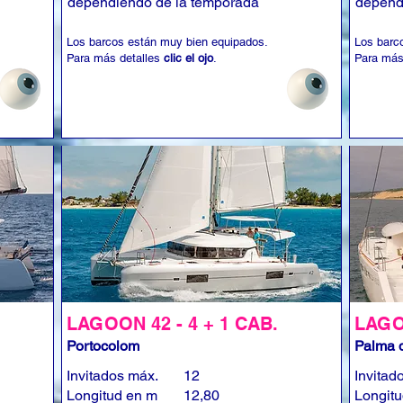
dependiendo de la temporada
depend
Los barcos están muy bien equipados.
Los barc
Para más detalles
clic el ojo
.
Para más
LAGOON 42 - 4 + 1 CAB.
LAGOO
Portocolom
Palma d
Invitados máx.
12
Invitad
Longitud en m
12,80
Longit