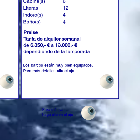
Cabina(s)
6
Literas
12
Indoro(s)
4
Baño(s)
4
Preise
Tarifa de alquiler semanal
de
6.350,- €
a
13.000,- €
dependiendo de la temporada
Los barcos están muy bien equipados.
Para más detalles
clic el ojo
.
Para más yates
haga clic en el ojo