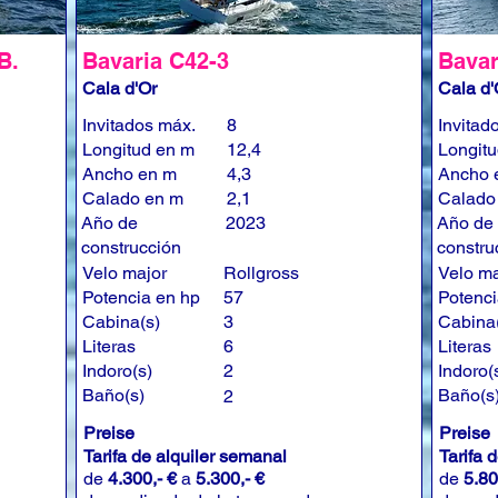
B.
Bavaria C42-3
Bavar
Cala d'Or
Cala d'
Invitados máx.
8
Invitad
Longitud en m
12,4
Longit
Ancho en m
4,3
Ancho 
Calado en m
2,1
Calado
Año de
2023
Año de
construcción
constru
Velo major
Rollgross
Velo ma
Potencia en hp
57
Potenci
Cabina(s)
3
Cabina
Literas
6
Literas
Indoro(s)
2
Indoro(
Baño(s)
Baño(s
2
Preise
Preise
Tarifa de alquiler semanal
Tarifa 
de
4.300,- €
a
5.300,- €
de
5.80