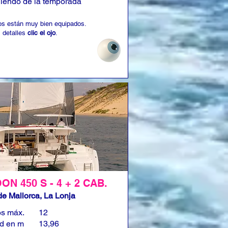
iendo de la temporada
os están muy bien equipados.
 detalles
clic el ojo
.
N 450 S - 4 + 2 CAB.
e Mallorca, La Lonja
os máx.
12
ud en m
13,96