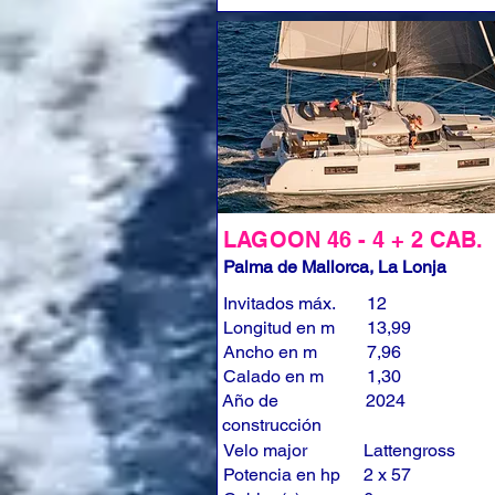
LAGOON 46 - 4 + 2 CAB.
Palma de Mallorca, La Lonja
Invitados máx.
12
Longitud en m
13,99
Ancho en m
7,96
Calado en m
1,30
Año de
2024
construcción
Velo major
Lattengross
Potencia en hp
2 x 57