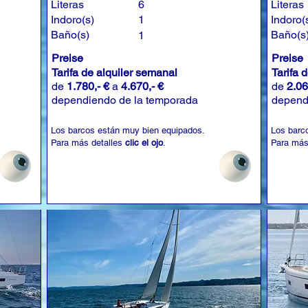
Literas
6
Literas
Indoro(s)
1
Indoro(
Baño(s)
Baño(s
1
Preise
Preise
Tarifa de alquiler semanal
Tarifa 
de
1.780,- €
a
4.670,- €
de
2.06
dependiendo de la temporada
depend
Los barcos están muy bien equipados.
Los barc
Para más detalles
clic el ojo
.
Para más