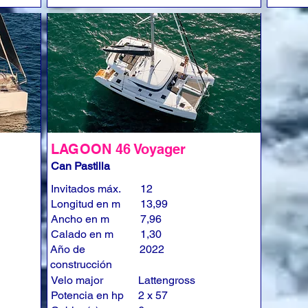
LAGOON 46 Voyager
Can Pastilla
Invitados máx.
12
Longitud en m
13,99
Ancho en m
7,96
Calado en m
1,30
Año de
2022
construcción
Velo major
Lattengross
Potencia en hp
2 x 57