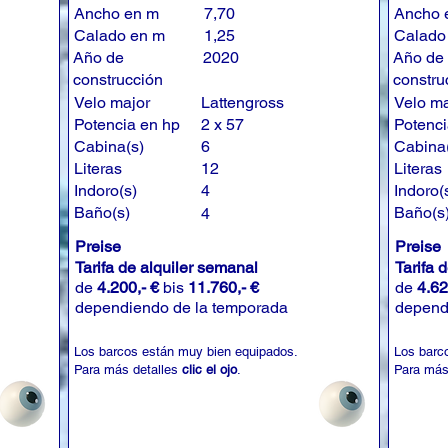
Ancho en m
7,70
Ancho 
Calado en m
1,25
Calado
Año de
2020
Año de
construcción
constru
Velo major
Lattengross
Velo ma
Potencia en hp
2 x 57
Potenci
Cabina(s)
6
Cabina
Literas
12
Literas
Indoro(s)
4
Indoro(
Baño(s)
Baño(s
4
Preise
Preise
Tarifa de alquiler semanal
Tarifa 
de
4.200,- €
bis
11.760,- €
de
4.62
dependiendo de la temporada
depend
Los barcos están muy bien equipados.
Los barc
Para más detalles
clic el ojo
.
Para más