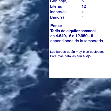
Cabina(s)
6
Literas
12
Indoro(s)
4
Baño(s)
4
Preise
Tarifa de alquiler semanal
de
4.640,- €
a
12.950,- €
dependiendo de la temporada
Los barcos están muy bien equipados.
Para más detalles
clic el ojo
.