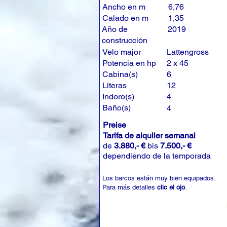
Ancho en m
6,76
Calado en m
1,35
Año de
2019
construcción
Velo major
Lattengross
Potencia en hp
2 x 45
Cabina(s)
6
Literas
12
Indoro(s)
4
Baño(s)
4
Preise
Tarifa de alquiler semanal
de
3.880,- €
bis
7.500,- €
dependiendo de la temporada
Los barcos están muy bien equipados.
Para más detalles
clic el ojo
.