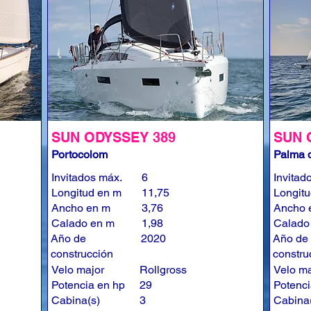
SUN ODYSSEY 389
SUN 
Portocolom
Palma d
Invitados máx.
6
Invitad
Longitud en m
11,75
Longit
Ancho en m
3,76
Ancho 
Calado en m
1,98
Calado
Año de
2020
Año de
construcción
constru
Velo major
Rollgross
Velo ma
Potencia en hp
29
Potenci
Cabina(s)
3
Cabina