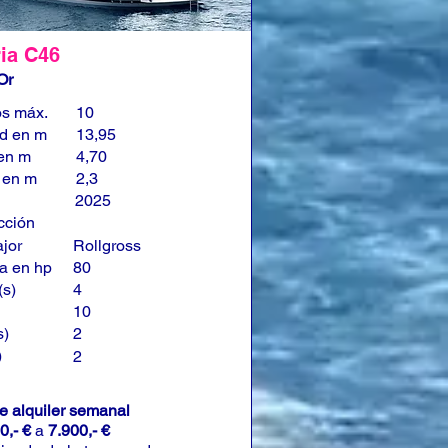
ia C46
Or
os máx.
10
ud en m
13,95
en m
4,70
 en m
2,3
2025
cción
jor
Rollgross
a en hp
80
(s)
4
10
s)
2
)
2
de alquiler semanal
0,- €
a
7.900,- €