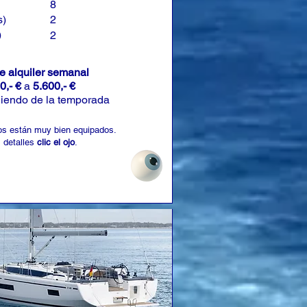
8
s)
2
)
2
de alquiler semanal
0,- €
a
5.600,- €
iendo de la temporada
os están muy bien equipados.
 detalles
clic el ojo
.