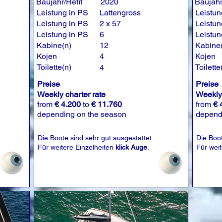
Baujahr/Refit
2020
Baujahr
Leistung in PS
Lattengross
Leistun
Leistung in PS
2 x 57
Leistun
Leistung in PS
6
Leistun
Kabine(n)
12
Kabine
Kojen
4
Kojen
Toilette(n)
Toilette
4
Preise
Preise
Weekly charter rate
Weekly 
from
€ 4.200
to
€ 11.760
from
€ 
depending on the season
depend
Die Boote sind sehr gut ausgestattet.
Die Boot
Für weitere Einzelheiten
klick Auge
.
Für wei