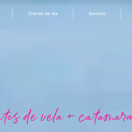
Chárter de día
Servicio
es de vela + catamar