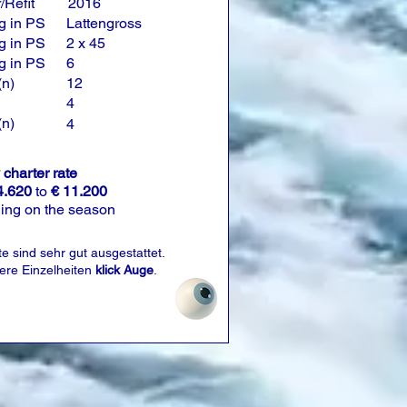
/Refit
2016
g in PS
Lattengross
g in PS
2 x 45
g in PS
6
(n)
12
4
(n)
4
charter rate
4.620
to
€ 11.200
ing on the season
e sind sehr gut ausgestattet.
tere Einzelheiten
klick Auge
.