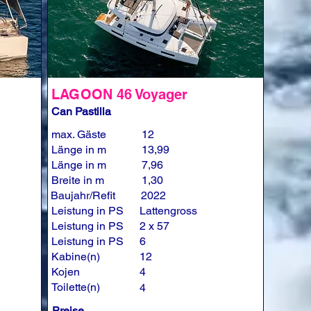
LAGOON 46 Voyager
Can Pastilla
max. Gäste
12
Länge in m
13,99
Länge in m
7,96
Breite in m
1,30
Baujahr/Refit
2022
Leistung in PS
Lattengross
Leistung in PS
2 x 57
Leistung in PS
6
Kabine(n)
12
Kojen
4
Toilette(n)
4
Preise