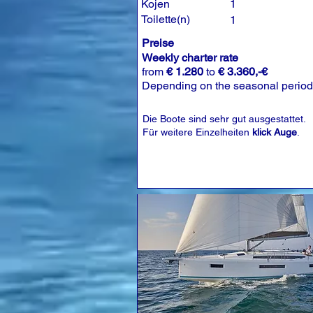
Kojen
1
Toilette(n)
1
Preise
Weekly charter rate
from
€ 1.280
to
€ 3.360,-€
Depending on the seasonal period
Die Boote sind sehr gut ausgestattet.
Für weitere Einzelheiten
klick Auge
.