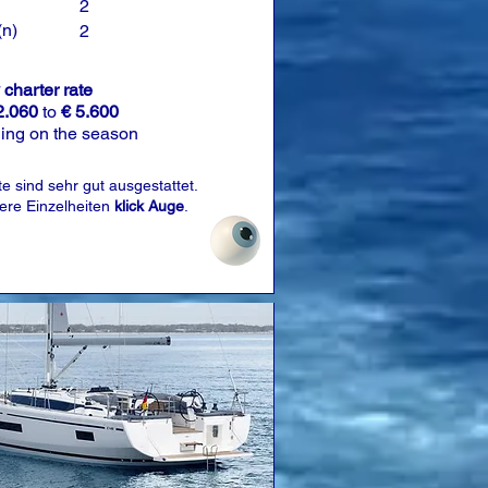
2
(n)
2
charter rate
2.060
to
€ 5.600
ing on the season
e sind sehr gut ausgestattet.
tere Einzelheiten
klick Auge
.