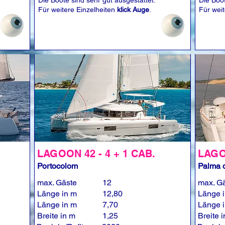
Die Boote sind sehr gut ausgestattet.
Die Boot
Für weitere Einzelheiten
klick Auge
.
Für wei
LAGOON 42 - 4 + 1 CAB.
LAGOO
Portocolom
Palma d
max. Gäste
12
max. G
Länge in m
12,80
Länge 
Länge in m
7,70
Länge 
Breite in m
1,25
Breite 