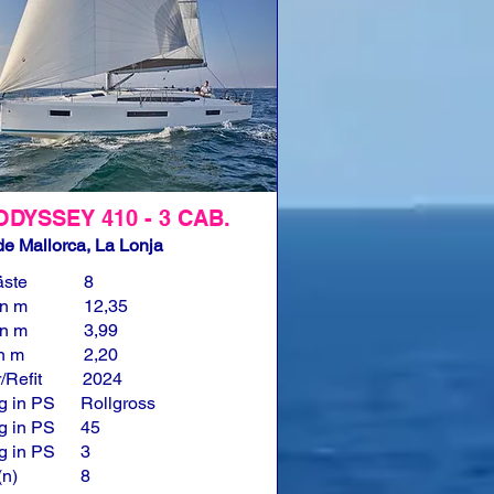
ODYSSEY 410 - 3 CAB.
e Mallorca, La Lonja
äste
8
in m
12,35
in m
3,99
in m
2,20
/Refit
2024
g in PS
Rollgross
g in PS
45
g in PS
3
(n)
8