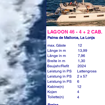
LAGOON 46 - 4 + 2 CAB.
Palma de Mallorca, La Lonja
max. Gäste
12
Länge in m
13,99
Länge in m
7,96
Breite in m
1,30
Baujahr/Refit
2024
Leistung in PS
Lattengross
Leistung in PS
2 x 57
Leistung in PS
6
Kabine(n)
12
Kojen
4
Toilette(n)
4
Preise