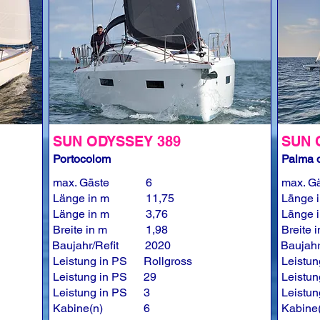
SUN ODYSSEY 389
SUN 
Portocolom
Palma d
max. Gäste
6
max. G
Länge in m
11,75
Länge 
Länge in m
3,76
Länge 
Breite in m
1,98
Breite 
Baujahr/Refit
2020
Baujahr
Leistung in PS
Rollgross
Leistun
Leistung in PS
29
Leistun
Leistung in PS
3
Leistun
Kabine(n)
6
Kabine