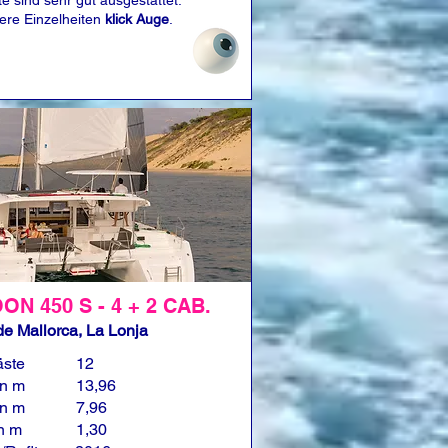
e sind sehr gut ausgestattet.
tere Einzelheiten
klick Auge
.
N 450 S - 4 + 2 CAB.
e Mallorca, La Lonja
äste
12
in m
13,96
in m
7,96
in m
1,30