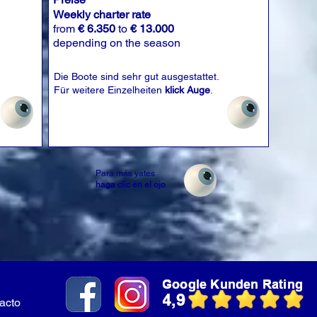
Weekly charter rate
from
€ 6.350
to
€ 13.000
depending on the season
Die Boote sind sehr gut ausgestattet.
Für weitere Einzelheiten
klick Auge
.
Para más yates
haga clic en el ojo
acto