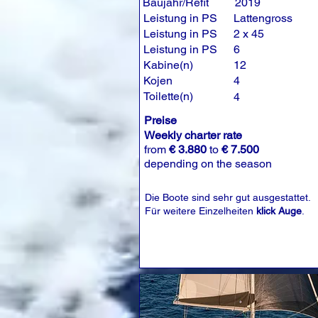
Baujahr/Refit
2019
Leistung in PS
Lattengross
Leistung in PS
2 x 45
Leistung in PS
6
Kabine(n)
12
Kojen
4
Toilette(n)
4
Preise
Weekly charter rate
from
€ 3.880
to
€ 7.500
depending on the season
Die Boote sind sehr gut ausgestattet.
Für weitere Einzelheiten
klick Auge
.