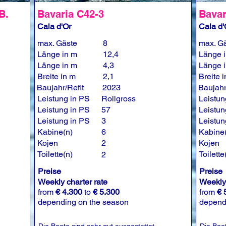
B.
Bavaria C42-3
Bavar
Cala d'Or
Cala d'
max. Gäste
8
max. G
Länge in m
12,4
Länge 
Länge in m
4,3
Länge 
Breite in m
2,1
Breite 
Baujahr/Refit
2023
Baujahr
Leistung in PS
Rollgross
Leistun
Leistung in PS
57
Leistun
Leistung in PS
3
Leistun
Kabine(n)
6
Kabine
Kojen
2
Kojen
Toilette(n)
Toilette
2
Preise
Preise
Weekly charter rate
Weekly 
from
€ 4.300
to
€ 5.300
from
€ 
depending on the season
depend