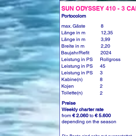
SUN ODYSSEY 410 - 3 CA
Portocolom
max. Gäste
8
Länge in m
12,35
Länge in m
3,99
Breite in m
2,20
Baujahr/Refit
2024
Leistung in PS
Rollgross
Leistung in PS
45
Leistung in PS
3
Kabine(n)
8
Kojen
2
Toilette(n)
2
Preise
Weekly charter rate
from
€ 2.060
to
€ 5.600
depending on the season