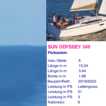
SUN ODYSSEY 349
Portocolom
max. Gäste
6
Länge in m
10,34
Länge in m
3,44
Breite in m
1,98
Baujahr/Refit
2019/2023
Leistung in PS
Lattengross
Leistung in PS
21
Leistung in PS
3
Kabine(n)
6