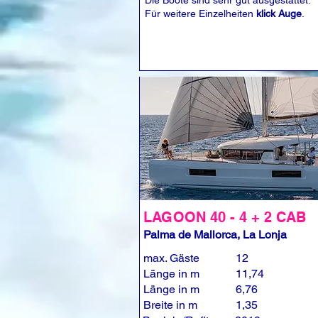
Die Boote sind sehr gut ausgestattet.
Für weitere Einzelheiten
klick Auge
.
LAGOON 40 - 4 + 2 CAB
Palma de Mallorca, La Lonja
max. Gäste
12
Länge in m
11,74
Länge in m
6,76
Breite in m
1,35