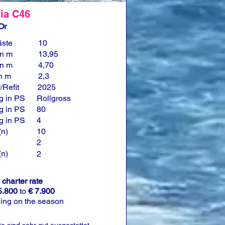
ia C46
Or
äste
10
in m
13,95
in m
4,70
in m
2,3
/Refit
2025
g in PS
Rollgross
g in PS
80
g in PS
4
(n)
10
2
(n)
2
charter rate
5.800
to
€ 7.900
ing on the season