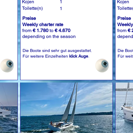
Kojen
1
Kojen
Toilette(n)
Toilette
1
Preise
Preise
Weekly charter rate
Weekly 
from
€ 1.780
to
€ 4.670
from
€ 
depending on the season
depend
Die Boote sind sehr gut ausgestattet.
Die Boot
Für weitere Einzelheiten
klick Auge
.
Für wei