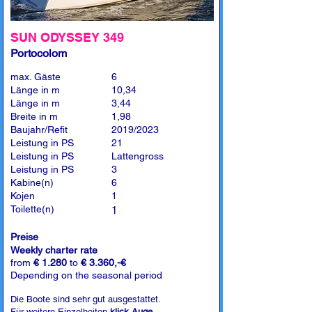
SUN ODYSSEY 349
Portocolom
max. Gäste
6
Länge in m
10,34
Länge in m
3,44
Breite in m
1,98
Baujahr/Refit
2019/2023
Leistung in PS
21
Leistung in PS
Lattengross
Leistung in PS
3
Kabine(n)
6
Kojen
1
Toilette(n)
1
Preise
Weekly charter rate
from
€ 1.280
to
€ 3.360,-€
Depending on the seasonal period
Die Boote sind sehr gut ausgestattet.
Für weitere Einzelheiten
klick Auge
.