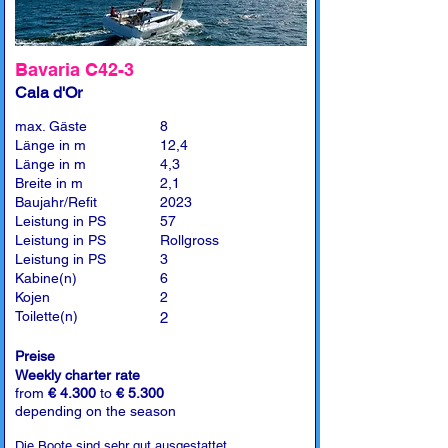
Bavaria C42-3
Cala d'Or
max. Gäste
8
Länge in m
12,4
Länge in m
4,3
Breite in m
2,1
Baujahr/Refit
2023
Leistung in PS
57
Leistung in PS
Rollgross
Leistung in PS
3
Kabine(n)
6
Kojen
2
Toilette(n)
2
Preise
Weekly charter rate
from
€ 4.300
to
€ 5.300
depending on the season
Die Boote sind sehr gut ausgestattet.