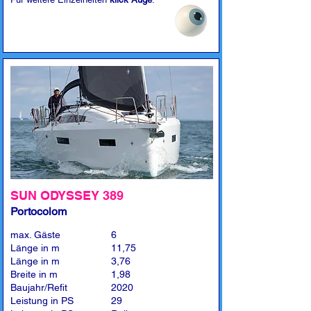
SUN ODYSSEY 389
Portocolom
max. Gäste
6
Länge in m
11,75
Länge in m
3,76
Breite in m
1,98
Baujahr/Refit
2020
Leistung in PS
29