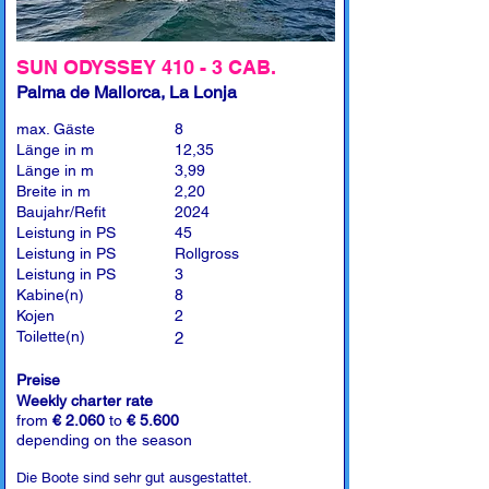
SUN ODYSSEY 410 - 3 CAB.
Palma de Mallorca, La Lonja
max. Gäste
8
Länge in m
12,35
Länge in m
3,99
Breite in m
2,20
Baujahr/Refit
2024
Leistung in PS
45
Leistung in PS
Rollgross
Leistung in PS
3
Kabine(n)
8
Kojen
2
Toilette(n)
2
Preise
Weekly charter rate
from
€ 2.060
to
€ 5.600
depending on the season
Die Boote sind sehr gut ausgestattet.