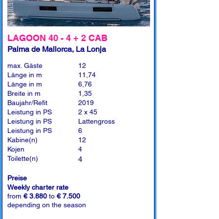
LAGOON 40 - 4 + 2 CAB
Palma de Mallorca, La Lonja
max. Gäste
12
Länge in m
11,74
Länge in m
6,76
Breite in m
1,35
Baujahr/Refit
2019
Leistung in PS
2 x 45
Leistung in PS
Lattengross
Leistung in PS
6
Kabine(n)
12
Kojen
4
Toilette(n)
4
Preise
Weekly charter rate
from
€ 3.880
to
€ 7.500
depending on the season