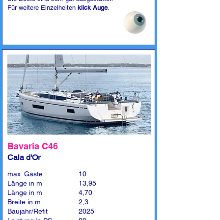
Für weitere Einzelheiten
klick Auge
.
Bavaria C46
Cala d'Or
max. Gäste
10
Länge in m
13,95
Länge in m
4,70
Breite in m
2,3
Baujahr/Refit
2025