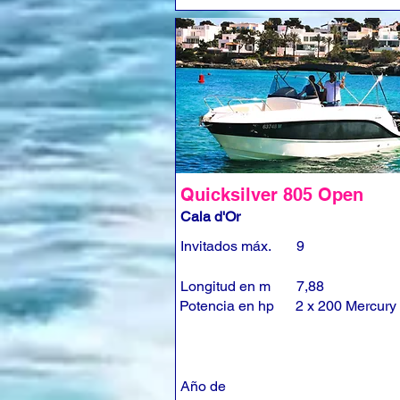
Quicksilver 805 Open
Cala d'Or
Invitados máx.
9
Longitud en m
7,88
Potencia en hp
2 x 200 Mercury
Año de