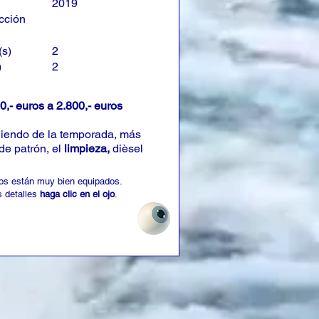
2019
cción
(s)
2
)
2
0,- euros a 2.800,- euros
iendo de la temporada, más
de patrón, el
limpieza,
dièsel
os están muy bien equipados.
 detalles
haga clic en el ojo
.