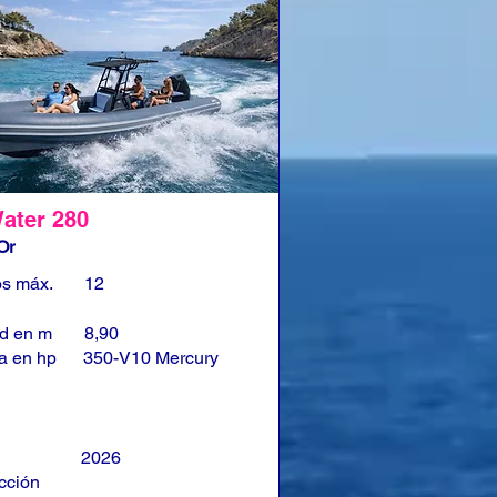
ater 280
Or
os máx.
12
ud en m
8,90
a en hp
350-V10 Mercury
2026
cción