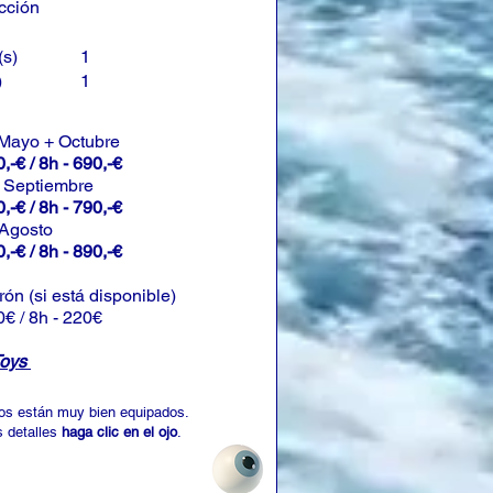
cción
(s)
1
)
1
 Mayo + Octubre
,-€ / 8h - 690,-€
+ Septiembre
,-€ / 8h - 790,-€
 Agosto
,-€ / 8h - 890,-€
rón (si está disponible)
0€ / 8h - 220€
Toys
os están muy bien equipados.
 detalles
haga clic en el ojo
.