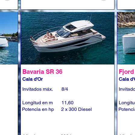
Bavaria SR 36
Fjord
Cala d'Or
Cala d'
Invitados máx.
8/4
Invitad
Longitud en m
11,60
Longit
Potencia en hp
2 x 300 Diesel
Potenci