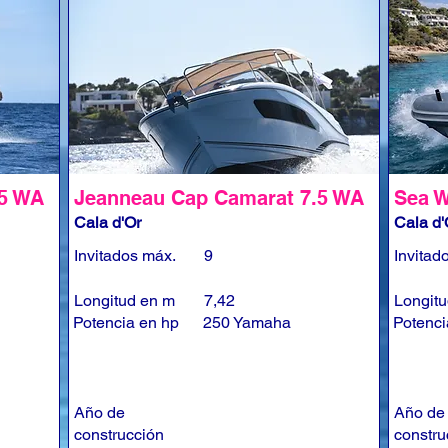
.5 WA
Jeanneau Cap Camarat 7.5 WA
Sea W
Cala d'Or
Cala d'
Invitados máx.
9
Invitad
Longitud en m
7,42
Longit
Potencia en hp
250 Yamaha
Potenci
Año de
Año de
construcción
constru