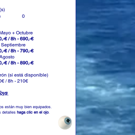
(s)
)
0
 Mayo + Octubre
,-€ / 8h - 690,-€
+ Septiembre
,-€ / 8h - 790,-€
 Agosto
,-€ / 8h - 890,-€
rón (si está disponible)
0€ / 8h - 210€
Toys
os están muy bien equipados.
 detalles
haga clic en el ojo
.