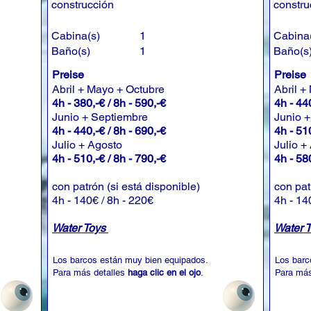
construcción
constru
Cabina(s)
1
Cabina
Baño(s)
1
Baño(s
Preise
Preise
Abril + Mayo + Octubre
Abril +
4h - 380,-€ / 8h - 590,-€
4h - 440
Junio + Septiembre
Junio 
4h - 440,-€ / 8h - 690,-€
4h - 510
Julio + Agosto
Julio +
4h - 510,-€ / 8h - 790,-€
4h - 580
con patrón (si está disponible)
con pat
4h - 140€ / 8h - 220€
4h - 14
Water Toys
Water 
Los barcos están muy bien equipados.
Los barc
Para más detalles
haga clic en el ojo
.
Para más