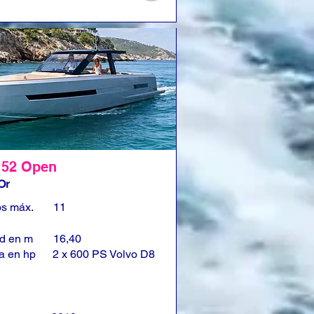
 52 Open
Or
os máx.
11
ud en m
16,40
a en hp
2 x 600 PS Volvo D8