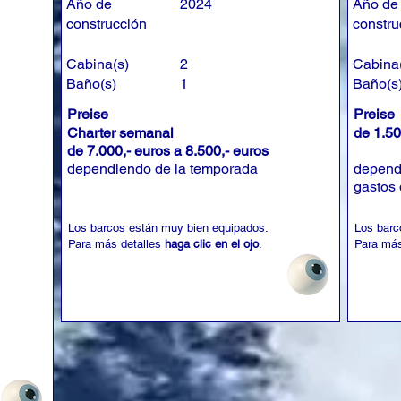
Año de
2024
Año de
construcción
constru
Cabina(s)
2
Cabina
Baño(s)
1
Baño(s
Preise
Preise
Charter semanal
de 1.50
de 7.000,- euros a 8.500,- euros
dependiendo de la temporada
depend
gastos 
Los barcos están muy bien equipados.
Los barc
Para más detalles
haga clic en el ojo
.
Para más