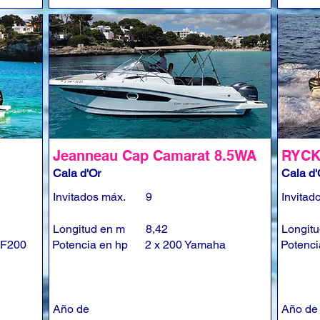
Jeanneau Cap Camarat 8.5WA
RYCK
Cala d'Or
Cala d'
Invitados máx.
9
Invitad
Longitud en m
8,42
Longit
 F200
Potencia en hp
2 x 200 Yamaha
Potenci
Año de
Año de