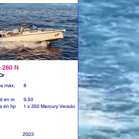
 280 N
Or
os máx.
8
ud en m
9,50
a en hp
1 x 350 Mercury Verado
2023