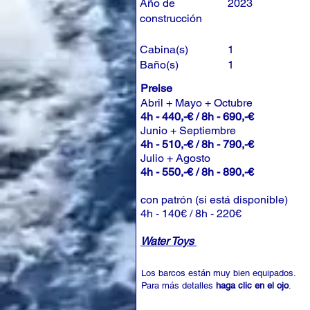
Año de
2023
construcción
Cabina(s)
1
Baño(s)
1
Preise
Abril + Mayo + Octubre
4h - 440,-€ / 8h - 690,-€
Junio + Septiembre
4h - 510,-€ / 8h - 790,-€
Julio + Agosto
4h - 550,-€ / 8h - 890,-€
con patrón (si está disponible)
4h - 140€ / 8h - 220€
Water Toys
Los barcos están muy bien equipados.
Para más detalles
haga clic en el ojo
.