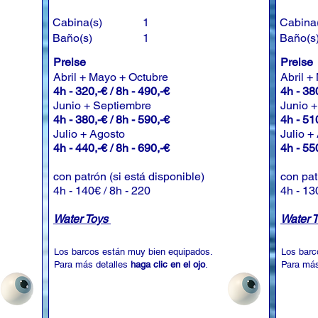
Cabina(s)
1
Cabina
Baño(s)
1
Baño(s
Preise
Preise
Abril + Mayo + Octubre
Abril +
4h - 320,-€ / 8h - 490,-€
4h - 380
Junio + Septiembre
Junio 
4h - 380,-€ / 8h - 590,-€
4h - 510
Julio + Agosto
Julio +
4h - 440,-€ / 8h - 690,-€
4h - 550
con patrón (si está disponible)
con pat
4h - 140€ / 8h - 220
4h - 13
Water Toys
Water 
Los barcos están muy bien equipados.
Los barc
Para más detalles
haga clic en el ojo
.
Para más