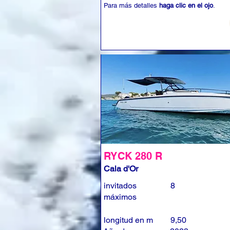
Para más detalles
haga clic en el ojo
.
RYCK 280 R
Cala d'Or
invitados
8
máximos
longitud en m
9,50