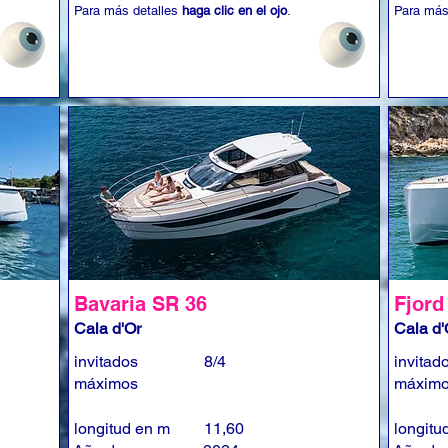
Para más detalles
haga clic en el ojo
.
Para más
Bavaria SR 36
Fjord
Cala d'Or
Cala d'
invitados
8/4
invitad
máximos
máxim
longitud en m
11,60
longitu