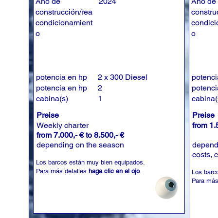
Año de
2024
Año de
construcción/rea
constru
condicionamient
condici
o
o
potencia en hp
2 x 300 Diesel
potenci
potencia en hp
2
potenci
cabina(s)
1
cabina(
Preise
Preise
Weekly charter
from 1.
from 7.000,- € to 8.500,- €
depending on the season
dependi
costs, 
Los barcos están muy bien equipados.
Para más detalles
haga clic en el ojo
.
Los barc
Para más