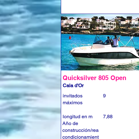
Quicksilver 805 Open
Cala d'Or
invitados
9
máximos
longitud en m
7,88
Año de
construcción/rea
condicionamient