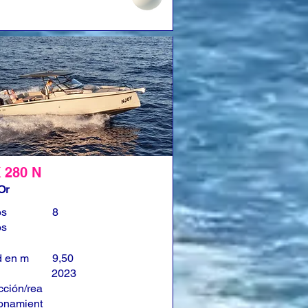
 280 N
Or
os
8
os
d en m
9,50
2023
cción/rea
onamient