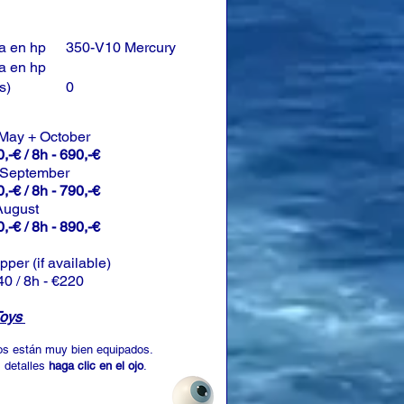
a en hp
350-V10 Mercury
a en hp
s)
0
 May + October
,-€ / 8h - 690,-€
 September
,-€ / 8h - 790,-€
 August
,-€ / 8h - 890,-€
ipper (if available)
40 / 8h - €220
Toys
os están muy bien equipados.
 detalles
haga clic en el ojo
.