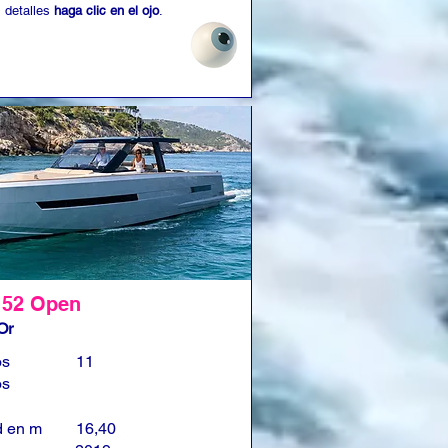
 detalles
haga clic en el ojo
.
 52 Open
Or
os
11
os
d en m
16,40