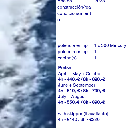
Año de
2023
construcción/rea
condicionamient
o
potencia en hp
1 x 300 Mercury
potencia en hp
1
cabina(s)
1
Preise
April + May + October
4h - 440,-€ / 8h - 690,-€
June + September
4h - 510,-€ / 8h - 790,-€
July + August
4h - 550,-€ / 8h - 890,-€
with skipper (if available)
4h - €140 / 8h - €220