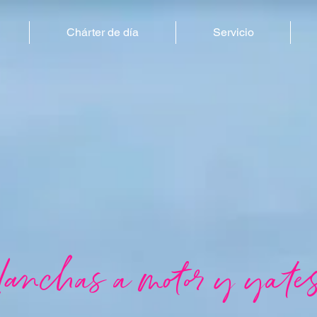
Chárter de día
Servicio
lanchas a motor y yate