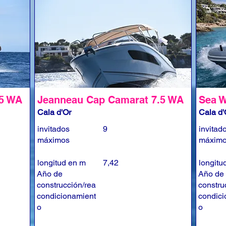
.5 WA
Jeanneau Cap Camarat 7.5 WA
Sea W
Cala d'Or
Cala d'
invitados
9
invitad
máximos
máxim
longitud en m
7,42
longitu
Año de
Año de
construcción/rea
constru
condicionamient
condici
o
o