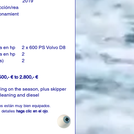
2019
cción/rea
onamient
a en hp
2 x 600 PS Volvo D8
a en hp
2
s)
2
500,- € to 2.800,- €
ng on the season, plus skipper
cleaning and diesel
os están muy bien equipados.
 detalles
haga clic en el ojo
.