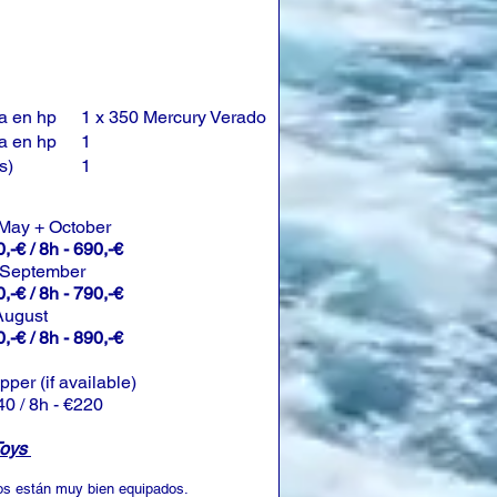
a en hp
1 x 350 Mercury Verado
a en hp
1
s)
1
 May + October
,-€ / 8h - 690,-€
 September
,-€ / 8h - 790,-€
 August
,-€ / 8h - 890,-€
ipper (if available)
40 / 8h - €220
Toys
os están muy bien equipados.