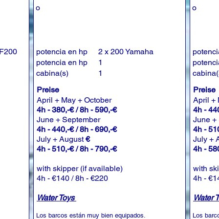
o
o
 F200
potencia en hp
2 x 200 Yamaha
potenci
potencia en hp
1
potenci
cabina(s)
1
cabina(
Preise
Preise
April + May + October
April +
4h - 380,-€ / 8h - 590,-€
4h - 440
June + September
June +
4h - 440,-€ / 8h - 690,-€
4h - 510
July + August
€
July +
4h - 510,-€ / 8h - 790,-€
4h - 580
with skipper (if available)
with sk
4h - €140 / 8h - €220
4h - €1
Water Toys
Water 
Los barcos están muy bien equipados.
Los barc