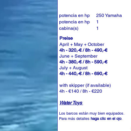
potencia en hp
250 Yamaha
potencia en hp
1
cabina(s)
1
Preise
April + May + October
4h - 320,-€ / 8h - 490,-€
June + September
4h - 380,-€ / 8h - 590,-€
July + August
4h - 440,-€ / 8h - 690,-€
with skipper (if available)
4h - €140 / 8h - €220
Water Toys
Los barcos están muy bien equipados.
Para más detalles
haga clic en el ojo
.