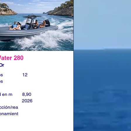
ater 280
Or
os
12
os
d en m
8,90
2026
cción/rea
onamient