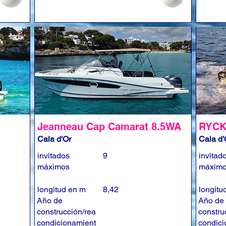
Jeanneau Cap Camarat 8.5WA
RYCK
Cala d'Or
Cala d'
invitados
9
invitad
máximos
máxim
longitud en m
8,42
longitu
Año de
Año de
construcción/rea
constru
condicionamient
condici