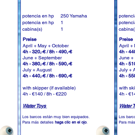
potencia en hp
250 Yamaha
potenci
potencia en hp
1
potenci
cabina(s)
1
cabina(
Preise
Preise
April + May + October
April +
4h - 320,-€ / 8h - 490,-€
4h - 440
June + September
June +
4h - 380,-€ / 8h - 590,-€
4h - 510
July + August
July +
4h - 440,-€ / 8h - 690,-€
4h - 550
with skipper (if available)
with sk
4h - €140 / 8h - €220
4h - €1
Water Toys
Water 
Los barcos están muy bien equipados.
Los barc
Para más detalles
haga clic en el ojo
.
Para más