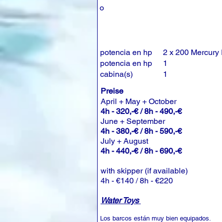
o
potencia en hp
2 x 200 Mercury
potencia en hp
1
cabina(s)
1
Preise
April + May + October
4h - 320,-€ / 8h - 490,-€
June + September
4h - 380,-€ / 8h - 590,-€
July + August
4h - 440,-€ / 8h - 690,-€
with skipper (if available)
4h - €140 / 8h - €220
Water Toys
Los barcos están muy bien equipados.